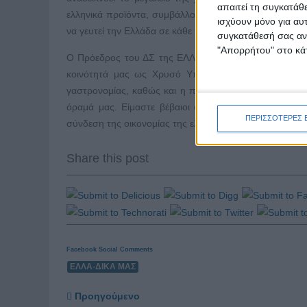
απαιτεί τη συγκατάθ
ελληνικά προϊόντα, συμβάλλοντας στην ανάπτυξη της τ
ισχύουν μόνο για αυ
να γευτεί την Ελλάδα σε κάθε πιάτο του, σε κάθε γουλιά
συγκατάθεσή σας ανά
"Απορρήτου" στο κάτ
Ο Πρόεδρος του ΔΣ της ΕΛΛΑ-ΔΙΚΑ ΜΑΣ, κ. Άγις Πιστ
κοινότητά μας ως Χρυσό Υποστηρικτή. Η αφοσίωση 
γαστρονομίας, καθώς και η προσήλωσή του στη χρήση
όραμά μας. Είμαστε βέβαιοι ότι η συμβολή του θα εί
ΠΕΡΙΣΣΟΤΕΡΕΣ 
σύνδεση της οικονομίας της ελληνικής παραγωγής με την
Share this post
Facebook Social Comments
ΕΛΛΑ-ΔΙΚΑ ΜΑΣ
Προηγούμενο