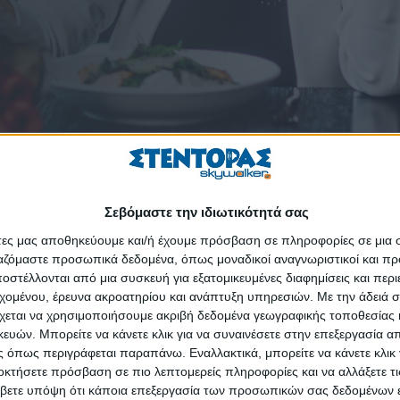
τόριο Βαρούλκο ως Χρυσό Υποστηρικτή. Το Βαρούλκο, ένα «κόσμη
ώρο και με επίκεντρο την ελληνική κουζίνα και τα προϊόντα της χώ
Σεβόμαστε την ιδιωτικότητά σας
ιρηματικότητας και παραγωγής.
άτες μας αποθηκεύουμε και/ή έχουμε πρόσβαση σε πληροφορίες σε μια
μένο με Michelin σεφ Λευτέρη Λαζάρου, προωθεί την ελληνική γαστ
ργαζόμαστε προσωπικά δεδομένα, όπως μοναδικοί αναγνωριστικοί και 
ικής ποιότητας εγχώρια υλικά. Η ένταξη του Βαρούλκο στην ΕΛΛΑ-
στέλλονται από μια συσκευή για εξατομικευμένες διαφημίσεις και περ
εχομένου, έρευνα ακροατηρίου και ανάπτυξη υπηρεσιών.
Με την άδειά σα
λληνική παραγωγή και την οικονομία, αποτελώντας παράδειγμα επιχειρ
χεται να χρησιμοποιήσουμε ακριβή δεδομένα γεωγραφικής τοποθεσίας 
 μέσα από τα καινοτόμα αμιγώς ελληνικά προϊόντα.
ών. Μπορείτε να κάνετε κλικ για να συναινέσετε στην επεξεργασία απ
 όπως περιγράφεται παραπάνω. Εναλλακτικά, μπορείτε να κάνετε κλικ γ
υ Βαρούλκο, δήλωσε: «Η συμμετοχή μας στην Πρωτοβουλία ΕΛΛΑ-ΔΙΚ
οκτήσετε πρόσβαση σε πιο λεπτομερείς πληροφορίες και να αλλάξετε τι
Η αξία των ελληνικών προϊόντων και συμβολή τους στην ελληνική γαστ
βετε υπόψη ότι κάποια επεξεργασία των προσωπικών σας δεδομένων ε
ς της συνεργασίας, θα συνεχίσουμε να υποστηρίζουμε και να προω