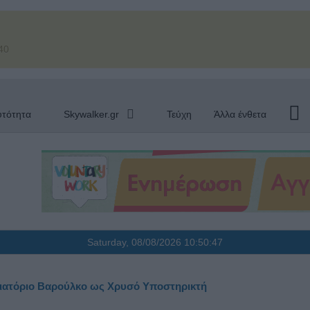
40
υτότητα
Skywalker.gr
Τεύχη
Άλλα ένθετα
Saturday, 08/08/2026
10:50:48
ιατόριο Βαρούλκο ως Χρυσό Υποστηρικτή