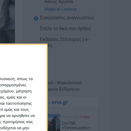
Αιδώς Αργείοι
Made in Greece
Συνεργασίες αναγνωστών
Στείλε το δικό σου άρθρο
Εκδόσεις Στέντορας | e-
books
μα» της
ρας μας,
 συσκευή, όπως τα
Αθηναϊκό - Μακεδονικό
ρονομία,
προσαρμοσμένες
Πρακτορείο Ειδήσεων
ΔΙΚΑ ΜΑΣ
ιεχόμενο, μέτρηση
ς, εμείς και οι
ηματικής
και ταυτοποίησης
ό εμάς και τους
ια να αρνηθείτε να
Α ΜΑΣ ως
ς προτιμήσεις σας
ρονομία,
νδέχεται να μην
θούμε τα