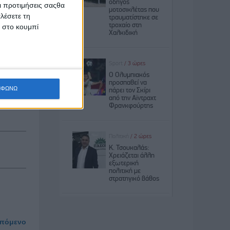
Οι προτιμήσεις σαςθα
νος” του
λέσετε τη
κ στο κουμπί
λκο στην
ληνικής
ς και το
κοπό της
ΜΦΩΝΩ
πόμενο