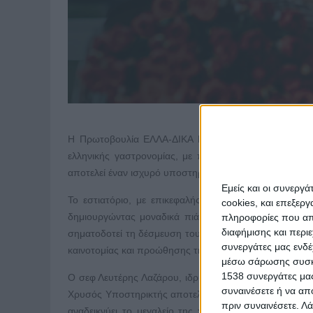
Η Πρωτοβουλία ΕΛΛΑ-ΔΙΚΑ ΜΑΣ υποδέχεται το εστια
ελληνικής γαστρονομίας, με πολυετή παρουσία στο χ
αποτελεί έναν ισχυρό υποστηρικτή της ελληνικής επιχε
Εμείς και οι συνεργ
Το εστιατόριο, με επικεφαλής τον 1ο Έλληνα βραβευ
cookies, και επεξε
δημιουργώντας μοναδικά πιάτα βασισμένα σε εξαιρετ
πληροφορίες που απο
διαφήμισης και περι
σηματοδοτεί τη δέσμευση του να στηρίξει ενεργά την ε
συνεργάτες μας ενδέ
καινοτομίας και προώθησης της ελληνικής κουλτούρας,
μέσω σάρωσης συσκευ
1538 συνεργάτες μας
Ο σεφ Λευτέρης Λαζάρου, ιδρυτής και επικεφαλής το
συναινέσετε ή να απ
Χρυσός Υποστηρικτής αποτελεί για εμάς μεγάλη τιμή. 
πριν συναινέσετε.
Λά
αναδεικνύει το μεγαλείο της χώρας μας. Μέσω αυτή