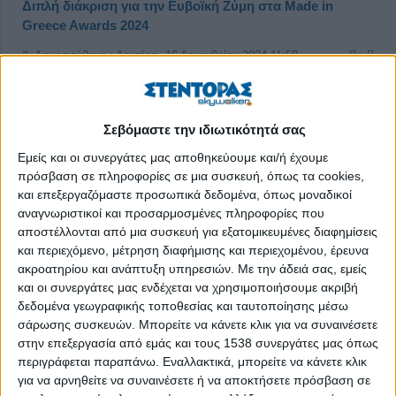
Διπλή διάκριση για την Ευβοϊκή Ζύμη στα Made in
Greece Awards 2024
Δημοσιεύθηκε : Δευτέρα, 16 Δεκεμβρίου 2024 11:50
Σεβόμαστε την ιδιωτικότητά σας
Εμείς και οι συνεργάτες μας αποθηκεύουμε και/ή έχουμε
πρόσβαση σε πληροφορίες σε μια συσκευή, όπως τα cookies,
και επεξεργαζόμαστε προσωπικά δεδομένα, όπως μοναδικοί
αναγνωριστικοί και προσαρμοσμένες πληροφορίες που
αποστέλλονται από μια συσκευή για εξατομικευμένες διαφημίσεις
και περιεχόμενο, μέτρηση διαφήμισης και περιεχομένου, έρευνα
ακροατηρίου και ανάπτυξη υπηρεσιών.
Με την άδειά σας, εμείς
και οι συνεργάτες μας ενδέχεται να χρησιμοποιήσουμε ακριβή
δεδομένα γεωγραφικής τοποθεσίας και ταυτοποίησης μέσω
σάρωσης συσκευών. Μπορείτε να κάνετε κλικ για να συναινέσετε
στην επεξεργασία από εμάς και τους 1538 συνεργάτες μας όπως
περιγράφεται παραπάνω. Εναλλακτικά, μπορείτε να κάνετε κλικ
Η
Ευβοϊκή Ζύμη
, μια από τις κορυφαίες ελληνικές εταιρείες
για να αρνηθείτε να συναινέσετε ή να αποκτήσετε πρόσβαση σε
στον τομέα των παραδοσιακών προϊόντων ζύμης, απέσπασε