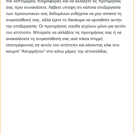
πιο λεπτομερείς πληροφορίες και να αλλάξετε τις προτιμήσεις
δύο βραβεία στα
Made in Greece Awards 2024
της Ελληνικής
σας πριν συναινέσετε.
Λάβετε υπόψη ότι κάποια επεξεργασία
Ακαδημίας Μάρκετινγκ (ΕΛ.Α.Μ.), υπογραμμίζοντας τη
των προσωπικών σας δεδομένων ενδέχεται να μην απαιτεί τη
δέσμευσή της για ποιότητα και καινοτομία στην παραγωγή και
συγκατάθεσή σας, αλλά έχετε το δικαίωμα να αρνηθείτε αυτήν
εξαγωγή των προϊόντων της.
την επεξεργασία. Οι προτιμήσεις σαςθα ισχύουν μόνο για αυτόν
τον ιστότοπο. Μπορείτε να αλλάξετε τις προτιμήσεις σας ή να
Ειδικότερα, η
Ευβοϊκή Ζύμη
κατέκτησε δυο
Βραβεία Bronze
ανακαλέσετε τη συγκατάθεσή σας ανά πάσα στιγμή
στις κατηγορίες Επιχειρηματική Αριστεία
και
Εξαγωγική
επιστρέφοντας σε αυτόν τον ιστότοπο και κάνοντας κλικ στο
Αριστεία
, επιβεβαιώνοντας την ανοδική επιχειρηματική της
κουμπί "Απορρήτου" στο κάτω μέρος της ιστοσελίδας.
δράση και την εξαγωγική της επιτυχία. Η απονομή των
βραβείων πραγματοποιήθηκε την Τρίτη 26 Νοεμβρίου στο
Κέντρο Πολιτισμού «Ελληνικός Κόσμος», σε μια εκδήλωση
υψηλού επιπέδου. Το βραβείο παρέλαβε ο κ. Κωνσταντίνος
Κωνσταντάκης, Διευθυντής Εξαγωγών της Ευβοϊκής Ζύμης, ο
οποίος εξέφρασε τη χαρά και υπερηφάνεια του για την
αναγνώριση των προσπαθειών της εταιρείας σε επίπεδο
εξαγωγών, αλλά και της αριστείας που χαρακτηρίζει κάθε πτυχή
των δραστηριοτήτων της.
Η δυναμική πορεία της εταιρείας αποτυπώνεται στην εξαγωγική
της δραστηριότητα και στη δέσμευσή της για ποιότητα,