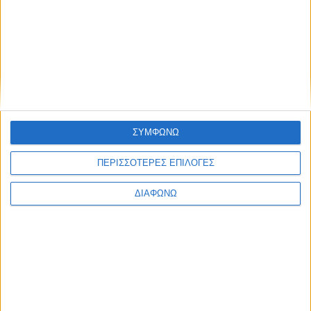
τοπικής κοινότητας. Εξάγει πλέον τα προϊόντα της σε διεθνείς
αγορές, διατηρώντας πάντα την αυθεντική ελληνική γεύση.
Για περισσότερες πληροφορίες, μπορείτε να επισκεφθείτε την
επίσημη
σελίδα
της Ευβοϊκής Ζύμης ή τα social media:
Facebook
,
Instagram
,
//www.tiktok.com/@zimi_psachnon
">TikTok,
Linkedin
Share this post
ΣΥΜΦΩΝΩ
ΠΕΡΙΣΣΟΤΕΡΕΣ ΕΠΙΛΟΓΕΣ
ΔΙΑΦΩΝΩ
Facebook Social Comments
Ευβοϊκή Ζύμη
Προηγούμενο
Επόμενο