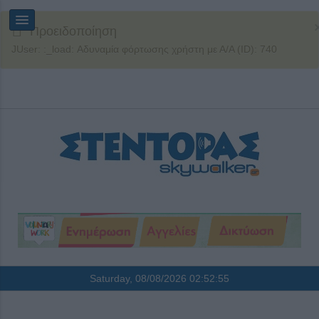
Προειδοποίηση
JUser: :_load: Αδυναμία φόρτωσης χρήστη με Α/Α (ID): 740
Saturday, 08/08/2026
02:52:55