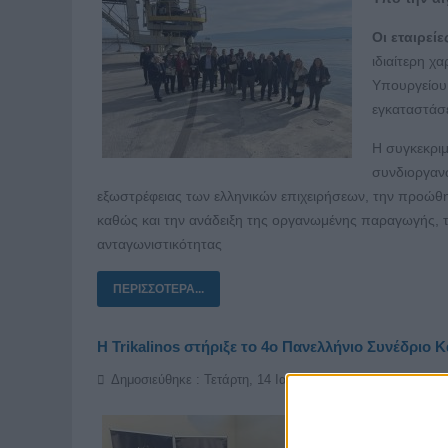
O
ι εταιρε
ιδιαίτερη χ
Υπουργείου 
εγκαταστάσε
Η συγκεκριμ
συνδιοργανώ
εξωστρέφειας των ελληνικών επιχειρήσεων, την προώθη
καθώς και την ανάδειξη της οργανωμένης παραγωγής, 
ανταγωνιστικότητας
ΠΕΡΙΣΣΌΤΕΡΑ...
Η Trikalinos στήριξε το 4ο Πανελλήνιο Συνέδριο
Δημοσιεύθηκε : Τετάρτη, 14 Ιανουαρίου 2026 11:38