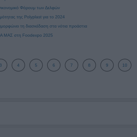
 Οικονομικό Φόρουμ των Δελφών
ότητας της Polyplast για το 2024
μορφώνει τη διασκέδαση στα νότια προάστια
ΙΚΑ ΜΑΣ στη Foodexpo 2025
3
4
5
6
7
8
9
10