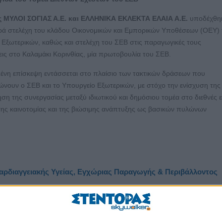
ίες ΜΥΛΟΙ ΣΟΓΙΑΣ Α.Ε. και ΕΛΛΗΝΙΚΑ ΕΚΛΕΚΤΑ ΕΛΑΙΑ Α.Ε.
υποδέχθηκ
αρά στελέχη του κλάδου Οικονομικών και Εμπορικών Υποθέσεων (ΟΕΥ)
Εξωτερικών, καθώς και στελέχη του ΣΕΒ στις παραγωγικές τους
ις στο Καλαμάκι Κορινθίας, μία πρωτοβουλία του ΣΕΒ.
ένη επίσκεψη εντάσσεται στο πλαίσιο των τακτικών δράσεων που
νουν ο ΣΕΒ και το Υπουργείο Εξωτερικών, με στόχο την ενίσχυση της
ση της συνεργασίας μεταξύ ιδιωτικού και δημόσιου τομέα στο διεθνές 
της καινοτομίας και της βιώσιμης ανάπτυξης ως βασικών πυλώνων
 Καρδιαγγειακής Υγείας, Εγχώριας Παραγωγής & Περιβάλλοντος