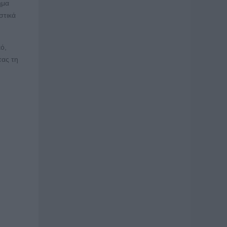
ήμα
στικά
ό,
τας τη