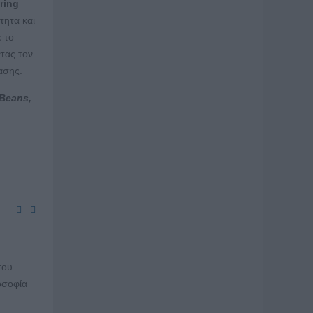
ring
τητα και
 το
ντας τον
ασης.
Beans
,
που
λοσοφία