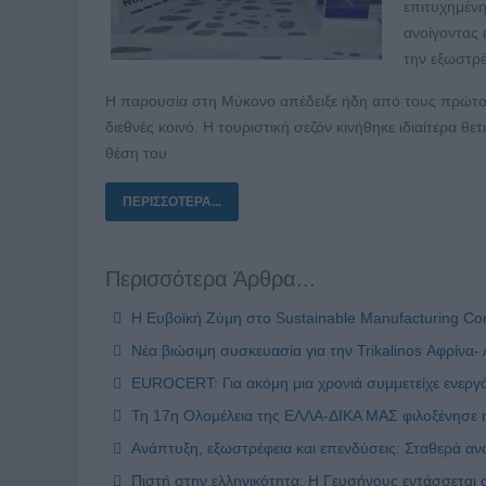
επιτυχημένη
ανοίγοντας 
την εξωστρέ
Η παρουσία στη Μύκονο απέδειξε ήδη από τους πρώτους
διεθνές κοινό. Η τουριστική σεζόν κινήθηκε ιδιαίτερα 
θέση του
ΠΕΡΙΣΣΌΤΕΡΑ...
Περισσότερα Άρθρα...
Η Ευβοϊκή Ζύμη στο Sustainable Manufacturing Con
Νέα βιώσιμη συσκευασία για την Trikalinos Αφρίνα-
EUROCERT: Για ακόμη μια χρονιά συμμετείχε ενεργά 
Τη 17η Ολομέλεια της ΕΛΛΑ-ΔΙΚΑ ΜΑΣ φιλοξένησε η
Ανάπτυξη, εξωστρέφεια και επενδύσεις: Σταθερά ανοδ
Πιστή στην ελληνικότητα: Η Γευσήνους εντάσσετα