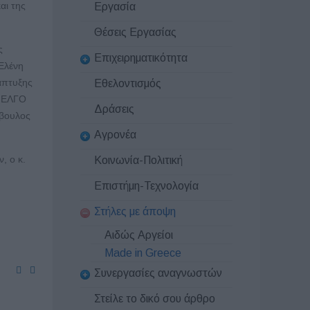
αι της
Εργασία
Θέσεις Εργασίας
ς
Επιχειρηματικότητα
Ελένη
άπτυξης
Εθελοντισμός
υ ΕΛΓΟ
Δράσεις
μβουλος
Αγρονέα
, ο κ.
Κοινωνία-Πολιτική
Επιστήμη-Τεχνολογία
Στήλες με άποψη
Αιδώς Αργείοι
Made in Greece
Συνεργασίες αναγνωστών
Στείλε το δικό σου άρθρο