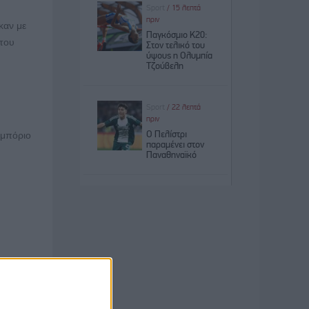
αν με
 του
εμπόριο