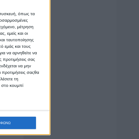
ώριας
 συσκευή, όπως τα
προσαρμοσμένες
 και
ιεχόμενο, μέτρηση
ς, εμείς και οι
και ταυτοποίησης
 από 50
ό εμάς και τους
ια να αρνηθείτε να
ς προτιμήσεις σας
ατροφική
νδέχεται να μην
Οι προτιμήσεις σαςθα
λέσετε τη
κ στο κουμπί
ΜΦΩΝΩ