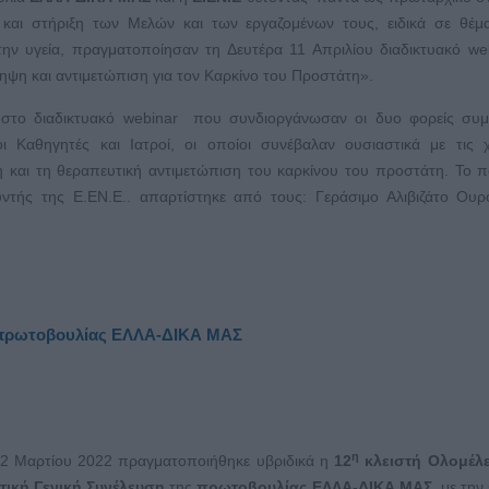
και στήριξη των Μελών και των εργαζομένων τους, ειδικά σε θέμ
ην υγεία, πραγματοποίησαν τη Δευτέρα 11 Απριλίου διαδικτυακό we
ψη και αντιμετώπιση για τον Καρκίνο του Προστάτη».
, στο διαδικτυακό webinar που συνδιοργάνωσαν οι δυο φορείς συμ
νοι Καθηγητές και Ιατροί, οι οποίοι συνέβαλαν ουσιαστικά με τις 
 και τη θεραπευτική αντιμετώπιση του καρκίνου του προστάτη. Το π
υντής της Ε.ΕΝ.Ε.. απαρτίστηκε από τους: Γεράσιμο Αλιβιζάτο Ου
ς πρωτοβουλίας ΕΛΛΑ-ΔΙΚΑ ΜΑΣ
η
22 Μαρτίου 2022 πραγματοποιήθηκε υβριδικά η
12
κλειστή Ολομέλ
τική Γενική Συνέλευση
της
πρωτοβουλίας ΕΛΛΑ-ΔΙΚΑ ΜΑΣ
, με την