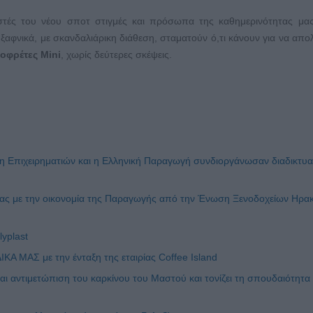
τές του νέου σποτ στιγμές και πρόσωπα της καθημερινότητας μας
 ξαφνικά, με σκανδαλιάρικη διάθεση, σταματούν ό,τι κάνουν για να απ
οφρέτες
Mini
, χωρίς δεύτερες σκέψεις.
Επιχειρηματιών και η Ελληνική Παραγωγή συνδιοργάνωσαν διαδικτυ
νίας με την οικονομία της Παραγωγής από την Ένωση Ξενοδοχείων Ηρακ
yplast
Α ΜΑΣ με την ένταξη της εταιρίας Coffee Island
 αντιμετώπιση του καρκίνου του Μαστού και τονίζει τη σπουδαιότητα