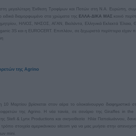
, στη μεγαλύτερη Έκθεση Τροφίμων και Ποτών στη Ν.Α. Ευρώπη, συμ
ο ειδικά διαμορφωμένο στα χρώματα της
ΕΛΛΑ-ΔΙΚΑ ΜΑΣ
κοινό περίπ
ημητρίου, ΗΛΙΟΣ, ΝΗΣΟΣ, ΑΓΑΝ, Βιολάντα, Ελληνικά Εκλεκτά Έλαια, 
 Organic 3S και η EUROCERT. Επιπλέον, σε ξεχωριστά περίπτερα είχαν 
μη
φρετών της Agrino
 10 Μαρτίου βρίσκεται στον αέρα το ολοκαίνουργιο διαφημιστικό 
οφρετών της Agrino. Η νέα ταινία, σε σενάριο της Giraffes in the 
ς Stefi & Lynx Productions και σκηνοθεσία Ηλία Παπαϊωάννου, δανεί
τρόπο στοιχεία αμερικάνικου sitcom για να μας μυήσει στην απενοχο
ων mini.