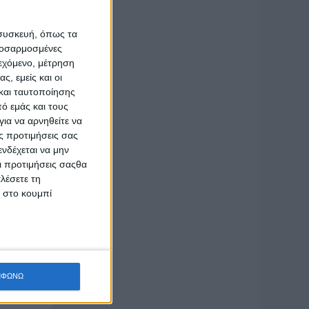
 συσκευή, όπως τα
 Έκθεσης
προσαρμοσμένες
ετούνται
ιεχόμενο, μέτρηση
ράσινο,
ς, εμείς και οι
ικό,
που
και ταυτοποίησης
ό εμάς και τους
ια να αρνηθείτε να
ς προτιμήσεις σας
νδέχεται να μην
Οι προτιμήσεις σαςθα
λέσετε τη
κ στο κουμπί
22 αφού
ας, που
ΜΦΩΝΩ
,2 και 3