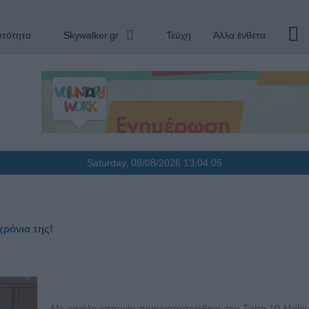
υτότητα
Skywalker.gr
Τεύχη
Άλλα ένθετα
Saturday, 08/08/2026
13:04:06
ρόνια της!
Με μεγάλη επιτυχία πραγματοποιήθηκε την Τρίτη 10 Μαΐο