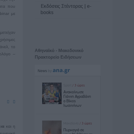
Εκδόσεις Στέντορας | e-
ατα που
books
binar με
μετείχαν
χρήσιμες
άνελ, το
Αθηναϊκό - Μακεδονικό
ρολόγο –
Πρακτορείο Ειδήσεων
εια
και η
 ευγενική