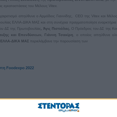
τις εγκαταστάσεις του Μέλους Vitex.
 χαιρετισμό απηύθυνε ο Αρμόδιος Γιαννίδης, CEO της Vitex και Μέλο
ουλίας ΕΛΛΑ-ΔΙΚΑ ΜΑΣ και στη συνέχεια πραγματοποίησε εναρκτήρια 
ου ΔΣ της Πρωτοβουλίας
,
Άγις Πιστιόλας.
Ο Πρόεδρος του ΔΣ της Κο
υξης και Επενδύσεων, Γιάννη Τσακίρη
, ο οποίος απηύθυνε ολι
ς
ΕΛΛΑ-ΔΙΚΑ ΜΑΣ
περιελάμβανε την παρουσίαση των
στη Foodexpo 2022
 Βαρβαγιάννης
συμμετείχε δυναμικά στη
Foodexpo
2022
με το περίπ
ρώνει πλήθος επαγγελματιών και στοχευμένων buyers από την Ελλάδ