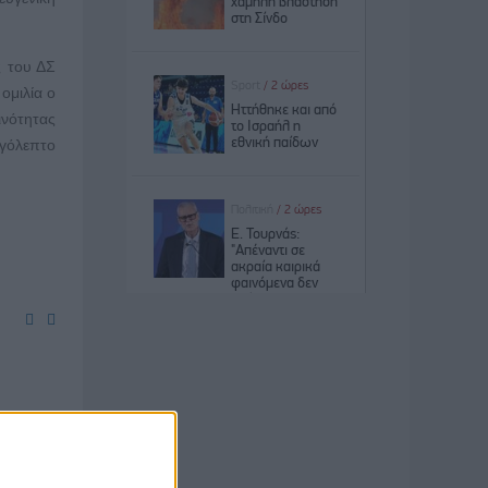
ς του ΔΣ
ομιλία ο
ινότητας
γόλεπτο
τερό της
α και το