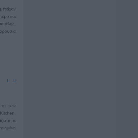
μετείχαν
τερο και
Θυμέλης,
παρουσία
σποτ των
Kitchen,
ζεται με
ποιημένη