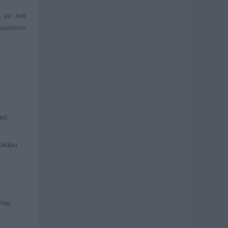
 με ένα
ολαύσουν
ακό
λείου
 της