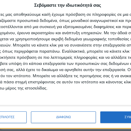
.
Σεβόμαστε την ιδιωτικότητά σας
άτες μας αποθηκεύουμε και/ή έχουμε πρόσβαση σε πληροφορίες σε μια
 της εταιρίας συνομίλησαν με τους επισκέπτες της σημαντικότερης
ργαζόμαστε προσωπικά δεδομένα, όπως μοναδικοί αναγνωριστικοί και 
ς πέντε διαφορετικές ετικέτες του
Ούζου Βαρβαγιάννης
, που τοποθ
στέλλονται από μια συσκευή για εξατομικευμένες διαφημίσεις και περ
ς συνόρων. Η εταιρία παρουσίασε τις ετικέτες
Ούζο Βαρβαγιάννη Π
εχομένου, έρευνα ακροατηρίου και ανάπτυξη υπηρεσιών.
Με την άδειά σα
 Ούζο Βαρβαγιάννη Αφροδίτη και το Ούζο Βαρβαγιάννη Συλλεκτ
χεται να χρησιμοποιήσουμε ακριβή δεδομένα γεωγραφικής τοποθεσίας 
υ τις εμπειρίες και τα μυστικά 5
ών. Μπορείτε να κάνετε κλικ για να συναινέσετε στην επεξεργασία απ
 όπως περιγράφεται παραπάνω. Εναλλακτικά, μπορείτε να κάνετε κλικ γ
οκτήσετε πρόσβαση σε πιο λεπτομερείς πληροφορίες και να αλλάξετε τι
βετε υπόψη ότι κάποια επεξεργασία των προσωπικών σας δεδομένων ε
εσή σας, αλλά έχετε το δικαίωμα να αρνηθείτε αυτήν την επεξεργασία. 
 ΜΑΣ στη Foodexpo 2022
τόν τον ιστότοπο. Μπορείτε να αλλάξετε τις προτιμήσεις σας ή να ανακα
 πάσα στιγμή επιστρέφοντας σε αυτόν τον ιστότοπο και κάνοντας κλι
ω μέρος της ιστοσελίδας.
ουλία
ΕΛΛΑ-ΔΙΚΑ ΜΑΣ
είχε ισχυρή παρουσία στη Foodexpo 20
ν συνολικά 28 Μέλη της, τόσο στο κοινό περίπτερο της Κοινότητ
ΕΠΙΛΟΓΕΣ
ΔΙΑΦΩΝΩ
ΣΥ
διαίτερα θετικές εντυπώσεις, όσο και σε ξεχωριστά περίπτερα στα Hall 1
ς.