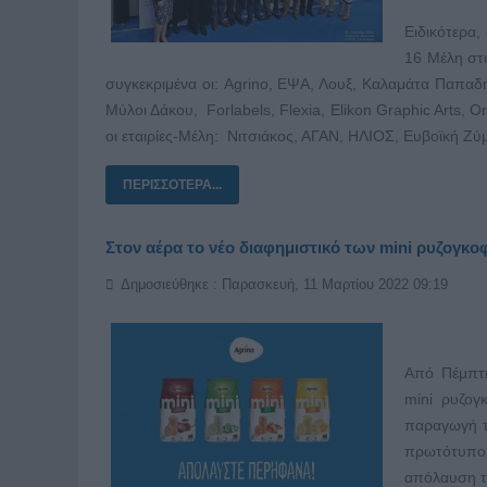
Ειδικότερα
16 Μέλη στ
συγκεκριμένα οι: Agrino, ΕΨΑ, Λουξ, Καλαμάτα Παπαδ
Μύλοι Δάκου, Forlabels, Flexia, Elikon Graphic Arts,
οι εταιρίες-Μέλη: Νιτσιάκος, ΑΓΑΝ, ΗΛΙΟΣ, Ευβοϊκή Ζύ
ΠΕΡΙΣΣΌΤΕΡΑ...
Στον αέρα το νέο διαφημιστικό των mini ρυζογκο
Δημοσιεύθηκε : Παρασκευή, 11 Μαρτίου 2022 09:19
Από Πέμπτη
mini ρυζογκ
παραγωγή τη
πρωτότυπο 
απόλαυση τ