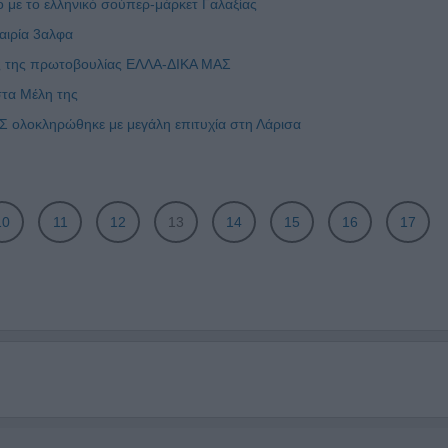
 με το ελληνικό σούπερ-μάρκετ Γαλαξίας
αιρία 3αλφα
ος της πρωτοβουλίας ΕΛΛΑ-ΔΙΚΑ ΜΑΣ
στα Μέλη της
 ολοκληρώθηκε με μεγάλη επιτυχία στη Λάρισα
10
11
12
13
14
15
16
17