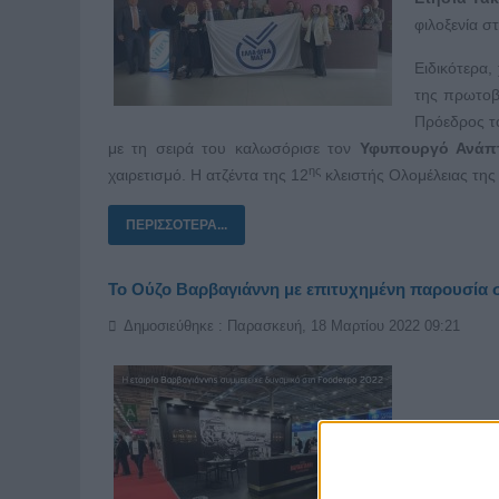
φιλοξενία σ
Ειδικότερα,
της πρωτοβ
Πρόεδρος τ
με τη σειρά του καλωσόρισε τον
Υφυπουργό Ανάπτ
ης
χαιρετισμό. Η ατζέντα της 12
κλειστής Ολομέλειας τη
ΠΕΡΙΣΣΌΤΕΡΑ...
Το Ούζο Βαρβαγιάννη με επιτυχημένη παρουσία 
Δημοσιεύθηκε : Παρασκευή, 18 Μαρτίου 2022 09:21
Η
εταιρία
να συγκεντ