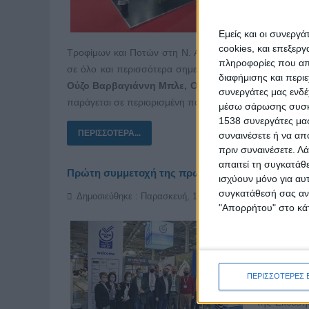
εξωτερικό
Εμείς και οι συνεργ
Τα στελέχη
cookies, και επεξε
Τροφίμων και Ποτών στη Ν. Α. Ευρώπη εστιάζοντας στι
πληροφορίες που απο
σε όλο και περισσότερα σημεία πώλησης εντός κι εκτό
διαφήμισης και περι
Ούζο Βαρβαγιάννη Μπλε, Ούζο Βαρβαγιάννη Εύζων,
συνεργάτες μας ενδέ
παράγεται σε περιορισμένη ποσότητα και κλείνει μέσα το
μέσω σάρωσης συσκευ
1538 συνεργάτες μας
ΠΕΡΙΣΣΌΤΕΡΑ...
συναινέσετε ή να απ
πριν συναινέσετε.
Λά
απαιτεί τη συγκατάθ
Πρώτη συμμετοχή της πρωτοβουλίας ΕΛΛΑ-ΔΙΚΑ
ισχύουν μόνο για αυ
συγκατάθεσή σας ανά
Δημοσιεύθηκε : Παρασκευή, 18 Μαρτίου 2022 08:26
"Απορρήτου" στο κάτ
Η πρωτοβ
συμμετείχα
ΠΕΡΙΣΣΟΤΕΡΕΣ 
προκάλεσε ι
της Έκθεση