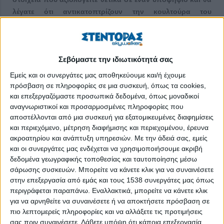
λέγατε ότι αντικατοπτρίζουν την κουλτούρα του
οργανισμού σας;
Τα προσωπικά και επαγγελματικά στοιχεία που αναζητούμε και
αξιολογούμε στη Revoil θετικά σε έναν υποψήφιο είναι η
Σεβόμαστε την ιδιωτικότητά σας
ομαδικότητα, η ευελιξία, ο προσανατολισμός στο αποτέλεσμα,
Εμείς και οι συνεργάτες μας αποθηκεύουμε και/ή έχουμε
η διάθεση για ανάπτυξη, η οργάνωση, η ανάληψη
πρόσβαση σε πληροφορίες σε μια συσκευή, όπως τα cookies,
πρωτοβουλιών, η εγρήγορση και η επικοινωνιακή ικανότητα.
και επεξεργαζόμαστε προσωπικά δεδομένα, όπως μοναδικοί
Όλα τα παραπάνω στοιχεία αντικατοπτρίζουν την κουλτούρα
αναγνωριστικοί και προσαρμοσμένες πληροφορίες που
της Revoil σε όλο το φάσμα των δραστηριοτήτων της.
αποστέλλονται από μια συσκευή για εξατομικευμένες διαφημίσεις
και περιεχόμενο, μέτρηση διαφήμισης και περιεχομένου, έρευνα
Ποιες είναι οι τρεις πιο σημαντικές δεξιότητες που θα
ακροατηρίου και ανάπτυξη υπηρεσιών.
Με την άδειά σας, εμείς
έπρεπε να έχει ένας εργαζόμενος στην εταιρία σας;
και οι συνεργάτες μας ενδέχεται να χρησιμοποιήσουμε ακριβή
δεδομένα γεωγραφικής τοποθεσίας και ταυτοποίησης μέσω
Ένας εργαζόμενος, για να μπορέσει να αναπτυχθεί και να
σάρωσης συσκευών. Μπορείτε να κάνετε κλικ για να συναινέσετε
εξελιχθεί επαγγελματικά μέσα στη Revoil, θα πρέπει να
στην επεξεργασία από εμάς και τους 1538 συνεργάτες μας όπως
διακρίνεται από ομαδικότητα, ευελιξία και διάθεση για ανάληψη
περιγράφεται παραπάνω. Εναλλακτικά, μπορείτε να κάνετε κλικ
για να αρνηθείτε να συναινέσετε ή να αποκτήσετε πρόσβαση σε
πρωτοβουλιών και ευθυνών. Αυτά είναι και τα βασικά στοιχεία
πιο λεπτομερείς πληροφορίες και να αλλάξετε τις προτιμήσεις
που καλλιεργούνται στην εταιρία μέσα από τις διαδικασίες της.
σας πριν συναινέσετε.
Λάβετε υπόψη ότι κάποια επεξεργασία