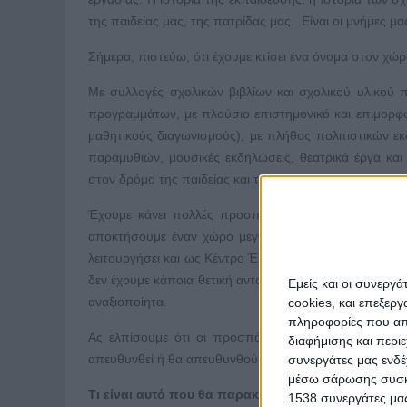
της παιδείας μας, της πατρίδας μας. Είναι οι μνήμες μας
Σήμερα, πιστεύω, ότι έχουμε κτίσει ένα όνομα στον χώρ
Με συλλογές σχολικών βιβλίων και σχολικού υλικού 
προγραμμάτων, με
πλούσιο επιστημονικό και επιμορφωτ
μαθητικούς διαγωνισμούς), με πλήθος πολιτιστικών ε
παραμυθιών, μουσικές εκδηλώσεις, θεατρικά έργα και
στον δρόμο της παιδείας και του πολιτισμού.
Έχουμε κάνει πολλές προσπάθειες κι έχουμε απευθυ
αποκτήσουμε έναν χώρο μεγαλύτερο όπου θα μπορούσ
λειτουργήσει και ως Κέντρο Έρευνας ώστε να είναι προ
δεν έχουμε κάποια θετική ανταπόκριση, αν και πολλά κ
Εμείς και οι συνεργ
αναξιοποίητα.
cookies, και επεξε
πληροφορίες που απο
Ας ελπίσουμε ότι οι προσπάθειες αυτές θα καρποφ
διαφήμισης και περι
απευθυνθεί ή θα απευθυνθούμε στο μέλλον.
συνεργάτες μας ενδέ
μέσω σάρωσης συσκευ
Τι είναι αυτό που θα παρακινήσει τον επισκέπτη ν
1538 συνεργάτες μας