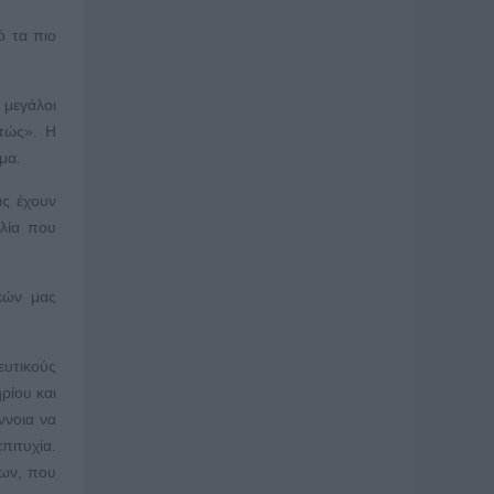
ό τα πιο
 μεγάλοι
«πώς». Η
μα.
ας έχουν
βλία που
κών μας
ευτικούς
ρίου και
ννοια να
πιτυχία.
μων, που