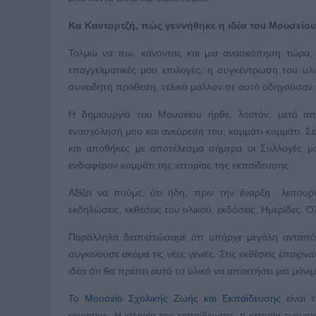
Κα Κανταρτζή, πώς γεννήθηκε η ιδέα του Μουσείου
Τολμώ να πω, κάνοντας και μια ανασκόπηση τώρα, 
επαγγελματικές μου επιλογές, η συγκέντρωση του υλι
συνειδητή πρόθεση, τελικά μάλλον σε αυτό οδηγούσαν.
Η δημιουργία του Μουσείου ήρθε, λοιπόν, μετά απ
ενασχόλησή μου και ανεύρεσή του, κομμάτι-κομμάτι. Σε
και αποθήκες με αποτέλεσμα σήμερα οι Συλλογές 
ενδιαφέρον κομμάτι της ιστορίας της εκπαίδευσης.
Αξίζει να πούμε, ότι ήδη, πριν την έναρξη λειτου
εκδηλώσεις, εκθέσεις του υλικού, εκδόσεις, Ημερίδες
Παράλληλα διαπιστώσαμε ότι υπήρχε μεγάλη ανταπό
συγκινούσε ακόμα τις νέες γενιές. Στις εκθέσεις έπαιρν
ιδέα ότι θα πρέπει αυτό το υλικό να αποκτήσει μια μόνι
Το
Μουσείο Σχολικής Ζωής και Εκπαίδευσης
είναι 
εργασίας. Η ιστορία της εκπαίδευσης, η ιστορία των σ