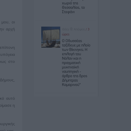
μου, οι
την αρχή
επίπονη
 υπόγεια
φως στο
 Δήμους,
κό αυτό
ρίμασε η
ουργικής
σμού μας