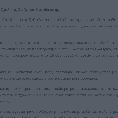
 Σχολικής Ζωής και Εκπαίδευσης;
ότι όλη μου η ζωή είχε αυτόν τελικά τον προορισμό. Οι σπουδές 
κού που ξεκίνησε από την παιδική μου ηλικία, χωρίς να αποτελεί σ
ό μακροχρόνια πορεία στην οποία συγκεντρωνόταν το υλικό, με 
 παλαιοπωλεία, σε πλειστηριασμούς στην Ελλάδα και το εξωτερικό, σε
μας να αριθμούν πάνω από 15.000 μοναδικά αρχεία που ρίχνουν 
ργίας του Μουσείου είχαν πραγματοποιηθεί πολλές συνεργασίες με
. Όλα αυτά ήταν όμως κάπως αποσπασματικά και προσωρινά.
κριση του κόσμου. Εντύπωση ιδιαίτερη μου προκαλούσε ότι το υλι
αν τα παλιά σχολικά βιβλία, τα διάβαζαν, γοητεύονταν. Και κάπως έτσι ω
μη στέγη.
το επιστέγασμα μιας πολύχρονης, κοπιαστικής αλλά και πολύ δημι
χολείων μας, είναι ταυτόχρονα η ιστορία της γλώσσας μας, του πολιτι