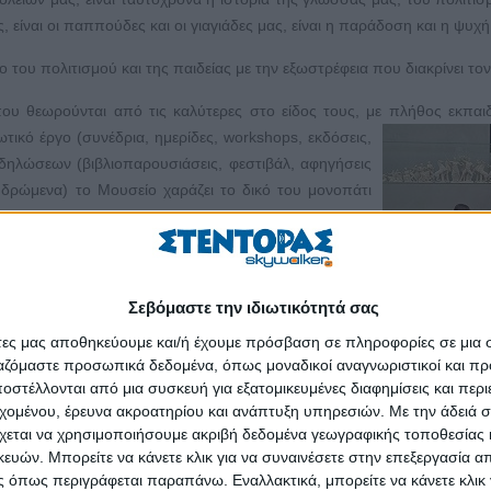
, είναι οι παππούδες και οι γιαγιάδες μας, είναι η παράδοση και η ψυχή
ο του πολιτισμού και της παιδείας με την εξωστρέφεια που διακρίνει το
που θεωρούνται από τις καλύτερες στο είδος τους, με πλήθος εκπαι
ικό έργο (συνέδρια, ημερίδες, workshops, εκδόσεις,
κδηλώσεων (βιβλιοπαρουσιάσεις, φεστιβάλ, αφηγήσεις
 δρώμενα) το Μουσείο χαράζει το δικό του μονοπάτι
νθεί σε διάφορους φορείς, ώστε να μπορέσουμε να
ε να στεγαστεί και η βιβλιοθήκη του φορέα για να
Σεβόμαστε την ιδιωτικότητά σας
σβάσιμα τα αρχεία σε ερευνητές που έρχονται από όλο τον κόσμο. Μέχ
τίρια που ανήκουν στο Δημόσιο, σε ιδιώτες και σε Δήμους παραμένουν ά
άτες μας αποθηκεύουμε και/ή έχουμε πρόσβαση σε πληροφορίες σε μια
ργαζόμαστε προσωπικά δεδομένα, όπως μοναδικοί αναγνωριστικοί και 
στέλλονται από μια συσκευή για εξατομικευμένες διαφημίσεις και περ
ορήσουν, αν ευαισθητοποιηθούν κάποιοι από αυτούς στους οποίους
εχομένου, έρευνα ακροατηρίου και ανάπτυξη υπηρεσιών.
Με την άδειά σα
χεται να χρησιμοποιήσουμε ακριβή δεδομένα γεωγραφικής τοποθεσίας 
ών. Μπορείτε να κάνετε κλικ για να συναινέσετε στην επεξεργασία απ
α το γνωρίσει από κοντά; Υπάρχει κάποιο ιδιαίτερο έκθεμα που ξ
 όπως περιγράφεται παραπάνω. Εναλλακτικά, μπορείτε να κάνετε κλικ γ