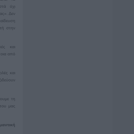
ιστά όχι
ας». Δεν
παίδευση
τή στην
κές και
ποια από
ολές και
ξιδεύουν
χουμε τη
 που μας
μαντική