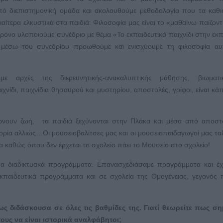
πό διεπιστημονική ομάδα και ακολουθούμε μεθοδολογία που τα καθ
αίτερα ελκυστικά στα παιδιά: Φιλοσοφία μας είναι το «μαθαίνω παίζοντ
 χρόνο υλοποιούμε συνέδριο με θέμα «Το εκπαιδευτικό παιχνίδι στην εκ
 μέσω του συνεδρίου προωθούμε και ενισχύουμε τη φιλοσοφία αυ
με αρχές της διερευνητικής-ανακαλυπτικής μάθησης, βιωματι
χνίδι, παιχνίδια θησαυρού και μυστηρίου, αποστολές, γρίφοι, είναι κά
αίρνουν ζωή, τα παιδιά ξεχύνονται στην Πλάκα και μέσα από αποστ
ορία αλλιώς…Οι μουσειοβαλίτσες μας και οι μουσειοπαιδαγωγοί μας τα
α καθώς όπου δεν έρχεται το σχολείο πάει το Μουσείο στο σχολείο!
τα διαδικτυακά προγράμματα. Επανασχεδιάσαμε προγράμματα και έ
κπαιδευτικά προγράμματα και σε σχολεία της Ομογένειας, γεγονός
ς διδάσκουσα σε όλες τις βαθμίδες της. Γιατί θεωρείτε πως ση
ους να είναι ιστορικά αναλφάβητοι;