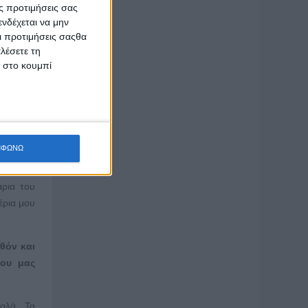
ς προτιμήσεις σας
νδέχεται να μην
αλά. Δεν
Οι προτιμήσεις σαςθα
σκέπτες.
λέσετε τη
κ στο κουμπί
 θρανία,
ες.
ισκέπτες
ς ξένους
υπάρχουν
ΜΦΩΝΩ
άρια του
έρια μου
θόν και
που μας
αλά. Τα