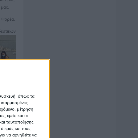
 μας.
ν Φορέα.
δευτικών
ρι τώρα,
δεια και
 συσκευή, όπως τα
προσαρμοσμένες
ιεχόμενο, μέτρηση
 έχουμε
ς, εμείς και οι
και ταυτοποίησης
ό εμάς και τους
εχωρίζει
ια να αρνηθείτε να