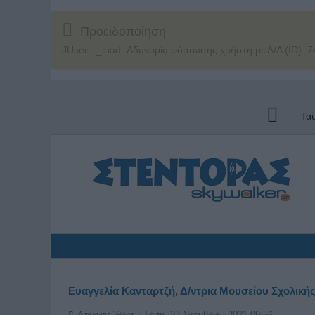
Προειδοποίηση
JUser: :_load: Αδυναμία φόρτωσης χρήστη με Α/Α (ID): 7
Τα
Ευαγγελία Κανταρτζή, Δ/ντρια Μουσείου Σχολικής
Δημοσιεύθηκε : Τρίτη, 23 Νοεμβρίου 2021 09:56