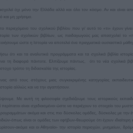
ασχολεί όχι μόνο την Ελλάδα αλλά και όλο τον κόσμο. Αν και είναι απ
ό και μη χρήσιμο.
το περιεχόμενο του σχολικού βιβλίου που γι’ αυτό το «τι» έχουν γίνει
ιστορία των σχολικών βιβλίων, ως παιδαγωγούς μας απασχολεί το 
οιήσουμε ώστε η Ιστορία να αποτελεί ένα πραγματικά ουσιαστικό μάθη
τήσω ότι και τα αναλυτικά προγράμματα και τα σχολικά βιβλία ιστορί
ει τη διαφορά πάντοτε. Ελπίζουμε πάντως, ότι τα νέα σχολικά βι
στοχο τρόπο τη διδασκαλία της ιστορίας.
ένας από τους στόχους μιας συγκεκριμένης κατηγορίας εκπαιδευτι
ιστορία αλλιώς και να την αγαπήσουν.
ύψουμε. Με αυτή τη φιλοσοφία σχεδιάζουμε τους ιστορικούς εκπαιδ
οί περίπατοι είναι σχεδιασμένοι ώστε να περιέχουν το στοιχείο του μυστη
ρογραμμάτων ακόμα και στις πιο δύσκολες ομάδες, δύσκολες με την έ
ιδιών-όπως είναι οι ομάδες των εφήβων-θεωρούμε ότι έχουν ιδιαίτερη ε
ρίσουν-ακόμα και οι Αθηναίοι- την ιστορία περιοχών, μνημείων, δρό