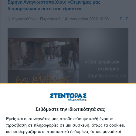
Ειρήνη Αναγνωστοπούλου: «Οι μνήμες μας
διαμορφώνουν αυτό που είμαστε»
Δημοσιεύθηκε : Παρασκευή, 14 Ιανουαρίου 2022 10:36
Σεβόμαστε την ιδιωτικότητά σας
Εμείς και οι συνεργάτες μας αποθηκεύουμε και/ή έχουμε
Πού πηγαίνουν οι μνήμες όταν τις ξεχνάμε; Και πώς τα βγάζει
πρόσβαση σε πληροφορίες σε μια συσκευή, όπως τα cookies,
και επεξεργαζόμαστε προσωπικά δεδομένα, όπως μοναδικοί
κανείς πέρα σ’ έναν κόσμο που επιμένει να ξεχνά; Πώς μπορεί