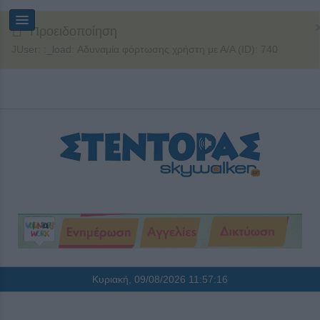
Προειδοποίηση
JUser: :_load: Αδυναμία φόρτωσης χρήστη με Α/Α (ID): 740
Κυριακή, 09/08/2026
11:57:17