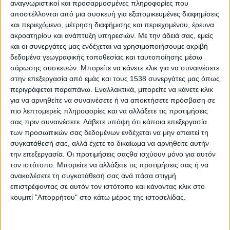
αναγνωριστικοί και προσαρμοσμένες πληροφορίες που
ένα παιδί να συνδεθεί με τη μνήμη; Με τι μοιάζουν τα γηρατειά;
αποστέλλονται από μια συσκευή για εξατομικευμένες διαφημίσεις
Μα τι το νοιάζουν ένα παιδί όλα αυτά! Εκτός αν κάποιος ξεχάσει
και περιεχόμενο, μέτρηση διαφήμισης και περιεχομένου, έρευνα
τα γενέθλιά του…
ακροατηρίου και ανάπτυξη υπηρεσιών.
Με την άδειά σας, εμείς
και οι συνεργάτες μας ενδέχεται να χρησιμοποιήσουμε ακριβή
Για δεύτερη χρονιά στη Μουσική Βιβλιοθήκη, ένα θέατρο
δεδομένα γεωγραφικής τοποθεσίας και ταυτοποίησης μέσω
δωματίου με μουσική, ένα έργο τρυφερό και σύγχρονο, που
σάρωσης συσκευών. Μπορείτε να κάνετε κλικ για να συναινέσετε
προσεγγίζει το θέμα της απώλειας μνήμης και τις οικογενειακές
στην επεξεργασία από εμάς και τους 1538 συνεργάτες μας όπως
σχέσεις, δείχνοντας πώς η δημιουργική σκέψη και το παιχνίδι
περιγράφεται παραπάνω. Εναλλακτικά, μπορείτε να κάνετε κλικ
γεφυρώνουν τις διαφορές.
για να αρνηθείτε να συναινέσετε ή να αποκτήσετε πρόσβαση σε
πιο λεπτομερείς πληροφορίες και να αλλάξετε τις προτιμήσεις
Η κα Ειρήνη Αναγνωστοπούλου, συγγραφέας του έργου, μιλάει
σας πριν συναινέσετε.
Λάβετε υπόψη ότι κάποια επεξεργασία
στο
stentoras
.
gr
για την αξία της μνήμης, την παιδική αθωότητα,
των προσωπικών σας δεδομένων ενδέχεται να μην απαιτεί τη
συγκατάθεσή σας, αλλά έχετε το δικαίωμα να αρνηθείτε αυτήν
την σημασία των οικογενειακών δεσμών, τη σύγχρονη
την επεξεργασία. Οι προτιμήσεις σαςθα ισχύουν μόνο για αυτόν
αποστασιοποίηση των ανθρωπίνων σχέσεων ενώ παράλληλα
τον ιστότοπο. Μπορείτε να αλλάξετε τις προτιμήσεις σας ή να
μας προδιαθέτει για τα μηνύματα ευαισθησίας και
ανακαλέσετε τη συγκατάθεσή σας ανά πάσα στιγμή
ενσυναίσθησης της παράστασης που πραγματικά σε κερδίζει και
επιστρέφοντας σε αυτόν τον ιστότοπο και κάνοντας κλικ στο
αξίζει να παρακολουθήσει όλη η οικογένεια.
κουμπί "Απορρήτου" στο κάτω μέρος της ιστοσελίδας.
Κα Αναγνωστοπούλου, τι σας ώθησε να εμπνευστείτε το
περιεχόμενο του έργου «Ένας ελέφαντας στο δωμάτιο»;