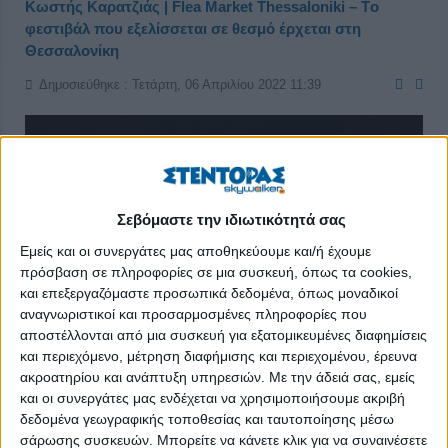
Κωστής Καρατζιάς | Flea Market Thessaloniki – Tο
φεστιβάλ που εξελίσσεται σε θεσμό έρχεται στη
Θεσσαλονίκη
Δημοσιεύθηκε : Τετάρτη, 06 Απριλίου 2022 11:39
Σεβόμαστε την ιδιωτικότητά σας
Εμείς και οι συνεργάτες μας αποθηκεύουμε και/ή έχουμε
πρόσβαση σε πληροφορίες σε μια συσκευή, όπως τα cookies,
και επεξεργαζόμαστε προσωπικά δεδομένα, όπως μοναδικοί
αναγνωριστικοί και προσαρμοσμένες πληροφορίες που
αποστέλλονται από μια συσκευή για εξατομικευμένες διαφημίσεις
και περιεχόμενο, μέτρηση διαφήμισης και περιεχομένου, έρευνα
ακροατηρίου και ανάπτυξη υπηρεσιών.
Με την άδειά σας, εμείς
και οι συνεργάτες μας ενδέχεται να χρησιμοποιήσουμε ακριβή
Η μεγάλη γιορτή του αγαπημένου θεσμού Flea Market
δεδομένα γεωγραφικής τοποθεσίας και ταυτοποίησης μέσω
Thessaloniki είναι γεγονός και έρχεται στη Θεσσαλονίκη το
σάρωσης συσκευών. Μπορείτε να κάνετε κλικ για να συναινέσετε