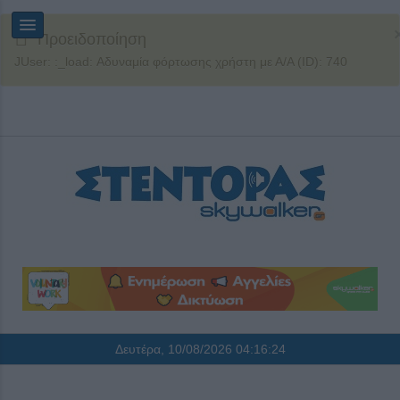
Προειδοποίηση
JUser: :_load: Αδυναμία φόρτωσης χρήστη με Α/Α (ID): 740
Δευτέρα, 10/08/2026
04:16:25