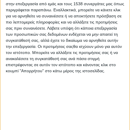
Σάββατο 9 και την Κυριακή 10 Απριλίου στον προαύλιο χώρο
στην επεξεργασία από εμάς και τους 1538 συνεργάτες μας όπως
της ΔΕΘ, κάτω από το Τόξο στην είσοδο Αγγελάκη.
περιγράφεται παραπάνω. Εναλλακτικά, μπορείτε να κάνετε κλικ
για να αρνηθείτε να συναινέσετε ή να αποκτήσετε πρόσβαση σε
Με πολλές συμμετοχές και αγαπημένες street food επιλογές, οι
πιο λεπτομερείς πληροφορίες και να αλλάξετε τις προτιμήσεις
επιχειρηματίες που θα συμμετάσχουν στο Flea Market θα
σας πριν συναινέσετε.
Λάβετε υπόψη ότι κάποια επεξεργασία
ξαναδημιουργήσουν ένα εναλλακτικό χωριό ευκαιριών για να
των προσωπικών σας δεδομένων ενδέχεται να μην απαιτεί τη
μας διδάξουν πώς να εκτιμάμε και να επαναχρησιμοποιούμε το
συγκατάθεσή σας, αλλά έχετε το δικαίωμα να αρνηθείτε αυτήν
την επεξεργασία. Οι προτιμήσεις σαςθα ισχύουν μόνο για αυτόν
παλιό, μετατρέποντάς το σε κάτι νέο και χρήσιμο.
τον ιστότοπο. Μπορείτε να αλλάξετε τις προτιμήσεις σας ή να
Ο ιδρυτής του Flea Market Thessaloniki Κωστής Καρατζιάς
ανακαλέσετε τη συγκατάθεσή σας ανά πάσα στιγμή
επιστρέφοντας σε αυτόν τον ιστότοπο και κάνοντας κλικ στο
μίλησε στην ομάδα του Stentoras.gr για τον θεσμό και την
κουμπί "Απορρήτου" στο κάτω μέρος της ιστοσελίδας.
ιστορία του αλλά και για το τι περιλαμβάνει το Flea Market
Thessaloniki.
Πείτε μας λίγα λόγια για το Flea Market Thessaloniki.
Η ομάδα του Flea market φέρνει για 2 ημέρες το φεστιβάλ που
εξελίσσεται σε θεσμό στον εμβληματικό προαύλιο χώρο της
Διεθνούς Εκθέσεως Θεσσαλονίκης, κάτω από το περίφημο Τόξο
(είσοδος Αγγελάκη με Τσιμισκή), με πολλές συμμετοχές και
πεντανόστιμο street food, τηρώντας όλα τα απαραίτητα μέτρα