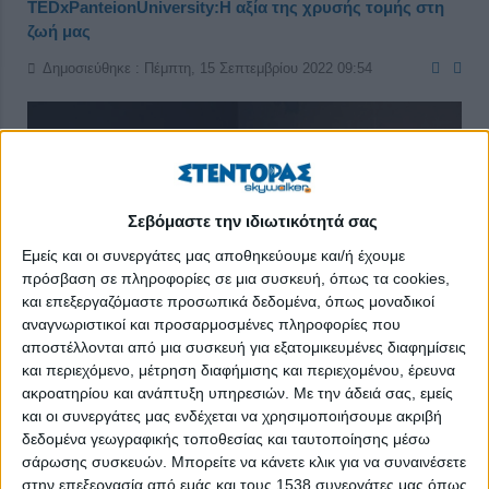
TEDxPanteionUniversity:Η αξία της χρυσής τομής στη
ζωή μας
Δημοσιεύθηκε : Πέμπτη, 15 Σεπτεμβρίου 2022 09:54
Σεβόμαστε την ιδιωτικότητά σας
Εμείς και οι συνεργάτες μας αποθηκεύουμε και/ή έχουμε
πρόσβαση σε πληροφορίες σε μια συσκευή, όπως τα cookies,
και επεξεργαζόμαστε προσωπικά δεδομένα, όπως μοναδικοί
αναγνωριστικοί και προσαρμοσμένες πληροφορίες που
αποστέλλονται από μια συσκευή για εξατομικευμένες διαφημίσεις
και περιεχόμενο, μέτρηση διαφήμισης και περιεχομένου, έρευνα
ακροατηρίου και ανάπτυξη υπηρεσιών.
Με την άδειά σας, εμείς
και οι συνεργάτες μας ενδέχεται να χρησιμοποιήσουμε ακριβή
δεδομένα γεωγραφικής τοποθεσίας και ταυτοποίησης μέσω
Πιστό και φέτος στο ραντεβού του, το
TEDxPanteionUniversity
σάρωσης συσκευών. Μπορείτε να κάνετε κλικ για να συναινέσετε
επιστρέφει δριμύτερο και παρουσιάζει το έκτο κατά σειρά main
στην επεξεργασία από εμάς και τους 1538 συνεργάτες μας όπως