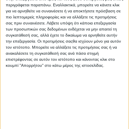
event του με τίτλο «Happy Medium», που πραγματοποιείται το
περιγράφεται παραπάνω. Εναλλακτικά, μπορείτε να κάνετε κλικ
Σάββατο 24 Σεπτεμβρίου 2022 στο Ίδρυμα Μιχάλης
για να αρνηθείτε να συναινέσετε ή να αποκτήσετε πρόσβαση σε
Κακογιάννης.
πιο λεπτομερείς πληροφορίες και να αλλάξετε τις προτιμήσεις
σας πριν συναινέσετε.
Λάβετε υπόψη ότι κάποια επεξεργασία
Η ομάδα διοργάνωσης μιλά στο stentoras.gr, αποκαλύπτει τις
των προσωπικών σας δεδομένων ενδέχεται να μην απαιτεί τη
εναλλακτικές μορφές της «χρυσής τομής» και προσκαλεί όλους
συγκατάθεσή σας, αλλά έχετε το δικαίωμα να αρνηθείτε αυτήν
την επεξεργασία. Οι προτιμήσεις σαςθα ισχύουν μόνο για αυτόν
εμάς να τις ανακαλύψουμε.
τον ιστότοπο. Μπορείτε να αλλάξετε τις προτιμήσεις σας ή να
Το φετινό main event του TEDxPanteionUniversity φέρει
ανακαλέσετε τη συγκατάθεσή σας ανά πάσα στιγμή
επιστρέφοντας σε αυτόν τον ιστότοπο και κάνοντας κλικ στο
τον τίτλο «Happy Medium». Γιατί επιλέχθηκε ο τίτλος
κουμπί "Απορρήτου" στο κάτω μέρος της ιστοσελίδας.
αυτός;
Ο τίτλος «Happy Medium» είναι ένας εναλλακτικός τίτλος για
την έννοια της χρυσής τομής, που ωστόσο έχει την ίδια
σημασία. Θέλαμε λοιπόν να προσεγγίσουμε τη χρυσή τομή και
όλες τις προεκτάσεις της, πέρα από τον αυστηρά μαθηματικό
τύπο που έχουν οι περισσότεροι στο μυαλό τους, και να δούμε
και διαφορετικές πλευρές της παρουσίας της στη ζωή μας.
Πώς νοείται για εσάς το περιεχόμενο της χρυσής τομής;