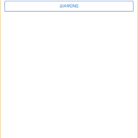
ΔΙΑΦΩΝΩ
Δ/ντρια Σύνταξης,stentoras.gr
Share this post
Facebook Social Comments
TEDxPanteionUniversity
«Happy Medium»
Προηγούμενο
Επόμενο