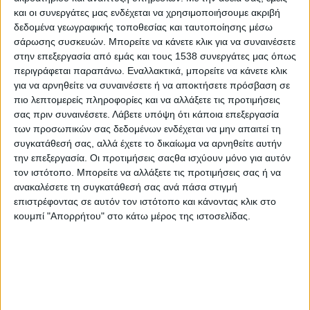
και οι συνεργάτες μας ενδέχεται να χρησιμοποιήσουμε ακριβή
μελοποιήσει και ερμηνεύσει σημαντικοί καλλιτέχνες και
δεδομένα γεωγραφικής τοποθεσίας και ταυτοποίησης μέσω
συγκροτήματα όπως: o Φίλιππος Πλιάτσικας, ο Δημήτρης
σάρωσης συσκευών. Μπορείτε να κάνετε κλικ για να συναινέσετε
Μητροπάνος, ο Μάνος Ξυδούς, ο Θάνος Ανεστόπουλος, ο
στην επεξεργασία από εμάς και τους 1538 συνεργάτες μας όπως
Γιάννης Ζουγανέλης, ο Μπάμπης Στόκας, οι Magic de Spell, τα
περιγράφεται παραπάνω. Εναλλακτικά, μπορείτε να κάνετε κλικ
Γυμνά Καλώδια, ο Δημήτρης Γαύρος, ο Ηλίας Μακρίδης, η
για να αρνηθείτε να συναινέσετε ή να αποκτήσετε πρόσβαση σε
Ελένη Πέτα, η Δήμητρα Καραγιάννη, οι Σπυριδούλα, ο Χρήστος
πιο λεπτομερείς πληροφορίες και να αλλάξετε τις προτιμήσεις
σας πριν συναινέσετε.
Λάβετε υπόψη ότι κάποια επεξεργασία
Μάστορας, ο Πασχάλης Τσαρούχας, οι Όναρ και πολλοί άλλοι.
των προσωπικών σας δεδομένων ενδέχεται να μην απαιτεί τη
Το τελευταίο της εγχείρημα είναι ο χώρος τέχνης και πολιτισμού
συγκατάθεσή σας, αλλά έχετε το δικαίωμα να αρνηθείτε αυτήν
την επεξεργασία. Οι προτιμήσεις σαςθα ισχύουν μόνο για αυτόν
aRtοποιώ
στο αγαπημένο της νησί, τη Λέσβο, όπου μαζί με
τον ιστότοπο. Μπορείτε να αλλάξετε τις προτιμήσεις σας ή να
τον σύζυγό της σκηνοθέτη και μουσικό Γιάννη Παπλωματά και
ανακαλέσετε τη συγκατάθεσή σας ανά πάσα στιγμή
τη δημιουργική ομάδα τους γεμίζουν τις ζωές μας και των
επιστρέφοντας σε αυτόν τον ιστότοπο και κάνοντας κλικ στο
παιδιών μας με χρώματα και χαμόγελα.
κουμπί "Απορρήτου" στο κάτω μέρος της ιστοσελίδας.
Γιατί οι καλλιτέχνες ενωμένοι και αγαπημένοι μπορούν να
αλλάξουν τον κόσμο.
Πες μας λίγα λόγια για σένα.
Να σας πω λίγα λόγια για μένα… χμ… Είμαι η Ντέπη, ζω σε ένα