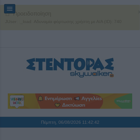
Προειδοποίηση
JUser: :_load: Αδυναμία φόρτωσης χρήστη με Α/Α (ID): 740
Πέμπτη, 06/08/2026
11:42:42