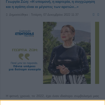
Γεωργία Ζώη: «Η υπομονή, η καρτερία, η συγχώρηση
και η αγάπη είναι οι μέγιστες των αρετών...»
Δημοσιεύθηκε : Τετάρτη, 07 Δεκεμβρίου 2022 11:37
Η φετινή χρονιά, το 2022, έχει έναν ιδιαίτερο συμβολισμό μιας
και συμπληρώνονται 100 χρόνια από την κορύφωση των