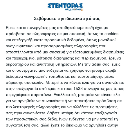
γεγονότων της Μικρασιατικής Καταστροφής. Μια θλιβερή
επέτειος που έχει αφήσει τραυματικό αποτύπωμα όχι μόνο στη
συνείδηση των απογόνων του Μικρασιατικού Ελληνισμού,
Σεβόμαστε την ιδιωτικότητά σας
αλλά και στο σύνολο των Ελλήνων.
Εμείς και οι συνεργάτες μας αποθηκεύουμε και/ή έχουμε
πρόσβαση σε πληροφορίες σε μια συσκευή, όπως τα cookies,
Η νέα θεατρική παραγωγή «Το Δάκρυ της Παναγίας - Ένας
και επεξεργαζόμαστε προσωπικά δεδομένα, όπως μοναδικοί
ύμνος για τη Σμύρνη» σε κείμενο του Θανάση Ν.
αναγνωριστικοί και προσαρμοσμένες πληροφορίες που
Σταυρόπουλου και σκηνοθεσία του Μενέλαου Τζαβέλλα,
αποστέλλονται από μια συσκευή για εξατομικευμένες διαφημίσεις
παρουσιάζεται κάθε Τετάρτη στις 8:30 στο Θέατρο Αλκμήνη, με
και περιεχόμενο, μέτρηση διαφήμισης και περιεχομένου, έρευνα
αφορμή τη θλιβερή αυτή επέτειο της Μικρασιατικής
ακροατηρίου και ανάπτυξη υπηρεσιών.
Με την άδειά σας, εμείς
Καταστροφής.
και οι συνεργάτες μας ενδέχεται να χρησιμοποιήσουμε ακριβή
δεδομένα γεωγραφικής τοποθεσίας και ταυτοποίησης μέσω
Η
Γεωργία Ζώη
, μια από τις
σημαντικότερες ηθοποιούς της
σάρωσης συσκευών. Μπορείτε να κάνετε κλικ για να συναινέσετε
ελληνικής θεατρικής σκηνής
, μίλησε στο stentoras
.gr
για την
στην επεξεργασία από εμάς και τους 1538 συνεργάτες μας όπως
περιγράφεται παραπάνω. Εναλλακτικά, μπορείτε να κάνετε κλικ
ενσάρκωση του ρόλου της Παναγίας στην παράσταση, τις
για να αρνηθείτε να συναινέσετε ή να αποκτήσετε πρόσβαση σε
προκλήσεις που αντιμετώπισε, αλλά και τα επόμενα
πιο λεπτομερείς πληροφορίες και να αλλάξετε τις προτιμήσεις
επαγγελματικά της σχέδια.
σας πριν συναινέσετε.
Λάβετε υπόψη ότι κάποια επεξεργασία
των προσωπικών σας δεδομένων ενδέχεται να μην απαιτεί τη
Μπορείτε να μας πείτε λίγα λόγια για την
συγκατάθεσή σας, αλλά έχετε το δικαίωμα να αρνηθείτε αυτήν
παράσταση;