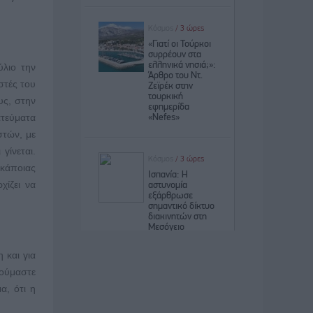
ύλιο την
στές του
υς, στην
ατεύματα
στών, με
γίνεται.
 κάποιας
χίζει να
 και για
ιούμαστε
α, ότι η