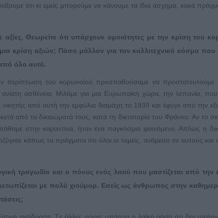
οδείξουμε ότι κι εμείς μπορούμε να κάνουμε τα ίδια άσχημα, κακά πράγ
 αξίες. Θεωρείτε ότι υπάρχουν ομοιότητες με την κρίση του κο
α κρίση αξιών; Πόσο μάλλον για τον καλλιτεχνικό κόσμο που 
από όλο αυτό.
 Στην περίπτωση του κορωνοϊού προσπαθούσαμε να προστατευτούμε 
 ανίατη ασθένεια. Μιλάμε για μια Ευρωπαϊκή χώρα, την Ισπανία, που 
 νικητής από αυτή την εμφύλια διαμάχη το 1939 και έφυγε από την εξ
ρκετά από τα δικαιώματά τους, κατά τη δικτατορία του Φράνκο. Αν το σ
πάθαμε στην καραντίνα, ήταν ένα παγκόσμιο φαινόμενο. Απλώς η δι
οζύγισε κάπως τα πράγματα ότι όλοι οι τομείς, ανάμεσα σε αυτούς και 
γική τραγωδία και ο πόνος ενός λαού που μαστίζεται από την 
μετωπίζεται με πολύ χιούμορ. Εσείς ως άνθρωπος στην καθημερ
τάσεις;
ρώπινη αντίδραση. Σε άλλες χώρες υπάρχει η λαϊκή ρήση ότι δεν υπάρχ