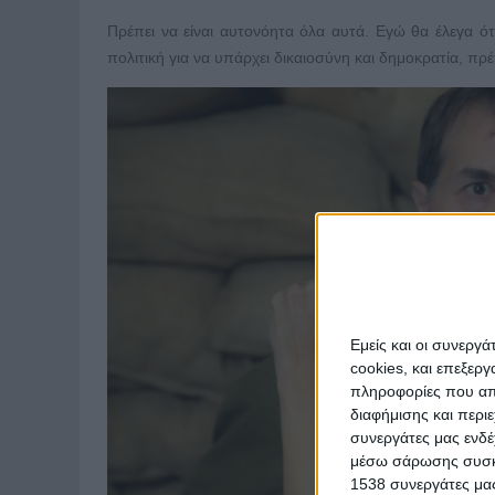
Πρέπει να είναι αυτονόητα όλα αυτά. Εγώ θα έλεγα ότι
πολιτική για να υπάρχει δικαιοσύνη και δημοκρατία, πρέ
Εμείς και οι συνεργ
cookies, και επεξε
πληροφορίες που απο
διαφήμισης και περι
συνεργάτες μας ενδέ
μέσω σάρωσης συσκευ
1538 συνεργάτες μας