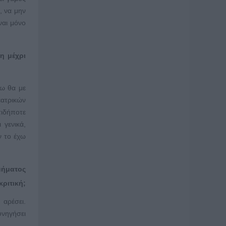
, να μην
ναι μόνο
η μέχρι
νω θα με
ατρικών
τιδήποτε
 γενικά,
ν το έχω
μήματος
ριτική;
 αρέσει.
υνηγήσει