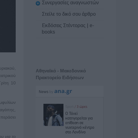
Συνεργασίες αναγνωστών
Στείλε το δικό σου άρθρο
Εκδόσεις Στέντορας | e-
books
υριακού,
Αθηναϊκό - Μακεδονικό
ατρικού
Πρακτορείο Ειδήσεων
Τρίτη 10
εμφυλίων
αγάπης,
 περάσει
υ για το