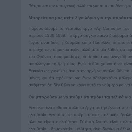
θέατρο και την υποκριτική αλλά και για το τι του δίνει έ
Μπορείτε να μας πείτε λίγα λόγια για την παράστ
Παρουσιάζουμε το θεατρικό έργο «Ay Carmela» του Χ
περίοδο 1936-1939. Το έργο συγκεκριμένα διαδραματίζε
έργου είναι δύο, η Καρμέλα και ο Παουλίνο, οι οποίο
περιοχή των δημοκρατικών, αλλά από μία λάθος εκτίμ
του Φράνκο, τους φασίστες, οι οποίοι τους αναγκάζο
αντάλλαγμα τη ζωή τους. Ενώ οι δύο χαρακτήρες είναι 
Ξεκινάει ως γυναίκα-μάνα στην αρχή να αντιλαμβάνεται
μάνας και ότι πρόκειται για έναν αδελφοκτόνο πόλεμο
σκέφτεται ότι δεν θέλει να κάνει αυτό το νούμερο και να
Θα μπορούσαμε να πούμε ότι πρόκειται τελικά για 
Δεν είναι ένα καθαρά πολιτικό έργο με την έννοια του σ
ελευθερία. Δεν τάσσεται υπέρ κάποιας πολιτικής ιδεολογ
όλοι να είμαστε ελεύθεροι. Γι’ αυτό λοιπόν είναι πολ
ελευθερία – δημοκρατία – ισότητα, είναι δικαίωμα όλων, 