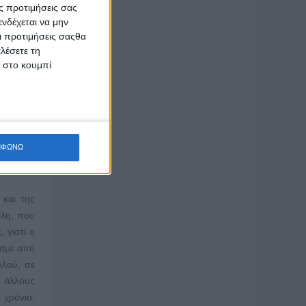
ς προτιμήσεις σας
νδέχεται να μην
Οι προτιμήσεις σαςθα
λέσετε τη
κ στο κουμπί
ΜΦΩΝΩ
ήσει τη
 και της
άλη, που
 γιατί ο
καμε από
λλού, σε
ε άλλους
 χρόνια,