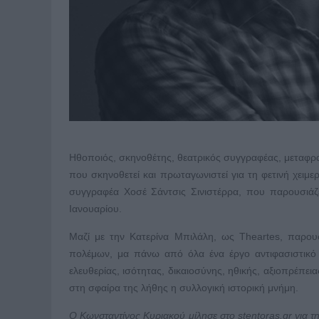
Hθοποιός, σκηνοθέτης, θεατρικός συγγραφέας, μεταφρασ
που σκηνοθετεί και πρωταγωνιστεί για τη φετινή χειμ
συγγραφέα Χοσέ Σάντσις Σινιστέρρα, που παρουσιάζε
Ιανουαρίου.
Μαζί με την Κατερίνα Μπιλάλη, ως Theartes, παρου
πολέμων, μα πάνω από όλα ένα έργο αντιφασιστικό
ελευθερίας, ισότητας, δικαιοσύνης, ηθικής, αξιοπρέπε
στη σφαίρα της λήθης η συλλογική ιστορική μνήμη.
Ο Κωνσταντίνος Κυριακού μίλησε στο stentoras
.gr
για τ