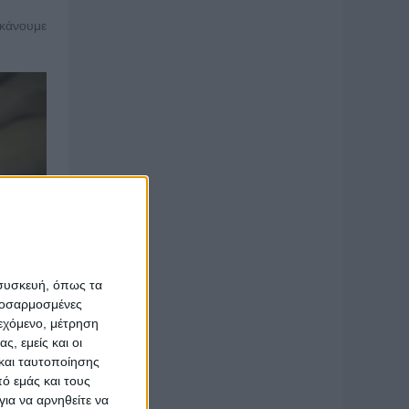
 κάνουμε
 συσκευή, όπως τα
προσαρμοσμένες
ιεχόμενο, μέτρηση
ς, εμείς και οι
και ταυτοποίησης
ό εμάς και τους
ια να αρνηθείτε να