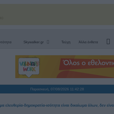
40
υτότητα
Skywalker.gr
Τεύχη
Άλλα ένθετα
Παρασκευή, 07/08/2026
11:42:29
ελευθερία-δημοκρατία-ισότητα είναι δικαίωμα όλων, δεν είναι