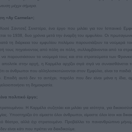
μπνευση μέχρι σήμερα.
αση «Ay
Carmela
»;
οσέ Σάντσεζ Σινιστέρα, ένα έργο που μιλάει για τον Ισπανικό Εμφ
ται το 1938, δυο χρόνια μετά την έναρξη του εμφυλίου. Οι πρωταγωνι
ι κατά τη διάρκεια του εμφυλίου πολέμου παρουσιάζουν τα νούμερά το
ησή τους πηγαίνοντας από πόλη σε πόλη, συλλαμβάνονται από τα στρ
υν να παρουσιάσουν τα νούμερά τους και στα στρατεύματα των Φρανκι
απολιτίκ στην αρχή, η Καρμέλα αρχίζει σιγά σιγά να συναισθάνεται τι 
 ότι οι άνθρωποι που αλληλοσκοτώνονται στον Εμφύλιο, είναι τα παιδιά
. Επειδή αυτό δεν το αντέχει, παρόλο που δεν είναι μάνα η ίδια, αρ
 γελοιοποιήσει τη δημοκρατία.
ένα πολιτικό έργο;
τρατευμένου. Η Καρμέλα συζητάει και μιλάει για ισότητα, για δικαιοσύνη
ίας. Υποστηρίζει ότι είμαστε όλοι άνθρωποι, είμαστε όλοι ίσοι και δικα
ιτικό θέατρο, αλλά όχι στρατευμένο. Προβάλλει το πανανθρώπινο μήνυμ
δεν είναι κάτι που πρέπει να διεκδικούμε.