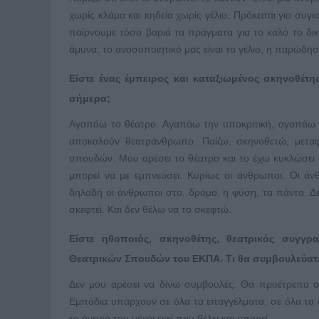
χωρίς κλάμα και κηδεία χωρίς γέλιο. Πρόκειται για συγ
παίρνουμε τόσο βαριά τα πράγματα για το καλό το δικό
άμυνα, το ανοσοποιητικό μας είναι το γέλιο, η παρώδη
Είστε ένας έμπειρος και καταξιωμένος σκηνοθέτης
σήμερα;
Αγαπάω το θέατρο. Αγαπάω την υποκριτική, αγαπάω 
αποκαλούν θεατράνθρωπο. Παίζω, σκηνοθετώ, μεταφ
σπουδών. Μου αρέσει το θέατρο και το έχω κυκλώσει
μπορεί να με εμπνεύσει. Κυρίως οι άνθρωποι. Οι άν
δηλαδή οι άνθρωποι στο, δρόμο, η φύση, τα πάντα. Δ
σκεφτεί. Και δεν θέλω να το σκεφτώ.
Είστε ηθοποιός, σκηνοθέτης, θεατρικός συγγ
Θεατρικών Σπουδών του ΕΚΠΑ. Τι θα συμβουλεύατε 
Δεν μου αρέσει να δίνω συμβουλές. Θα προέτρεπα απ
Εμπόδια υπάρχουν σε όλα τα επαγγέλματα, σε όλα τα σ
το όνειρό του μέχρι εκεί που θέλει και μπορεί.