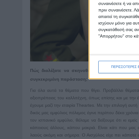
συναινέσετε ή να απ
πριν συναινέσετε.
Λά
απαιτεί τη συγκατάθ
ισχύουν μόνο για αυ
συγκατάθεσή σας ανά
"Απορρήτου" στο κάτ
ΠΕΡΙΣΣΟΤΕΡΕΣ 
Πώς διαλέξατε να σκηνοθετήσετε το συγκεκριμέ
συγκεκριμένη παράσταση;
Για όλα αυτά τα θέματα που θίγει. Προβάλλει θέματ
αξιοπρέπειας του καλλιτέχνη, όπως επίσης και με την 
έχουμε μαζί την εταιρία Theartes. Με την επιλογή αυτή 
δικός μας εμφύλιος πόλεμος έγινε περίπου δέκα χρόνια 
τον ισπανικό εμφύλιο, θέλαμε να δείξουμε ότι κι εμεί
κάποιους άλλους, κάπου μακριά. Είναι κάτι που μας
λαούς ακόμη και σήμερα. Ο Αισχύλος είχε πει κάποτε