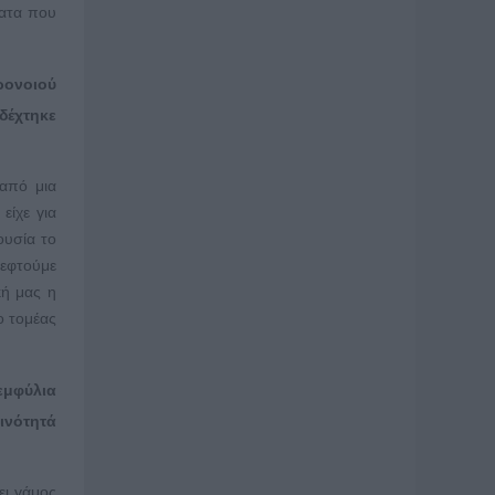
ματα που
ρονοιού
δέχτηκε
από μια
είχε για
ουσία το
κεφτούμε
κή μας η
ο τομέας
εμφύλια
ινότητά
ει γάμος