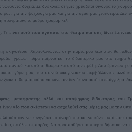
κοινωνούντα δοχεία. Σε δύσκολες στιγμές χρειάζεται σίγουρα το χιούμορ
 μας, για την ψυχολογία μας και για την υγεία μας γενικότερα. Δεν εί
ση πραγμάτων, το μαύρο χιούμορ κτλ.
. T
ι είναι αυτό που αγαπάτε στο θέατρο και σας δίνει έμπνευσ
τη σκηνοθεσία. Χαριτολογώντας στην παρέα μου λέω όταν θα πεθά
ράζω, γράφω, τώρα παίρνω και το διδακτορικό μου στο τμήμα θε
 από παντού και από τη θεωρία και από την πράξη. Από έμπνευση ο,
θρωποι γύρω μου, του στενού οικογενειακού περιβάλλοντος αλλά και
εν ξέρω τι θα μπορούσα να κάνω αν δεν έκανα αυτό το επάγγελμα. Δε
ραφέας, μεταφραστής αλλά και υποψήφιος διδάκτορας του Τ
έναν νέο που σκέφτεται να ασχοληθεί στις μέρες μας με την υποκ
λά κάποιον να κυνηγήσει το όνειρό του και να κάνει αυτό που του
πίτια, σε όλες τις παρέες. Να προσπαθήσει τα υπερπηδήσει και να κ