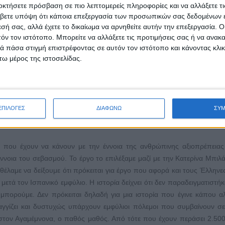
οκτήσετε πρόσβαση σε πιο λεπτομερείς πληροφορίες και να αλλάξετε τι
βετε υπόψη ότι κάποια επεξεργασία των προσωπικών σας δεδομένων ε
εσή σας, αλλά έχετε το δικαίωμα να αρνηθείτε αυτήν την επεξεργασία. 
τόν τον ιστότοπο. Μπορείτε να αλλάξετε τις προτιμήσεις σας ή να ανακα
 πάσα στιγμή επιστρέφοντας σε αυτόν τον ιστότοπο και κάνοντας κλι
ω μέρος της ιστοσελίδας.
ΕΠΙΛΟΓΕΣ
ΔΙΑΦΩΝΩ
ΣΥ
νο έργο και γιατί θα προτείνατε σε κάποιον να παρακολουθ
α που έχουν να κάνουν με την έννοια της ανθρώπινης αξιοπρέπειας
έννοια του σεβασμού. Το έργο το επιλέξαμε μαζί με την Κατερίνα Μπιλ
θέλαμε να δείξουμε ότι πρόκειται για έργο που αφορά και τους Έλληνες,
μετά τον Ισπανικό εμφύλιο. Η ιστορία δείχνει ότι δεν παραδειγματιστή
ς μπορούμε. Δεν πρόκειται δηλαδή για μια ιστορία που έγινε κάπου α
 αγγίζει και δυστυχώς υπάρχουν εμφύλιοι πόλεμοι που συμβαίνουν σ
 στον Αγαμέμνονα, ο παθός μαθός. Από τότε που έχουν περάσει 2.500