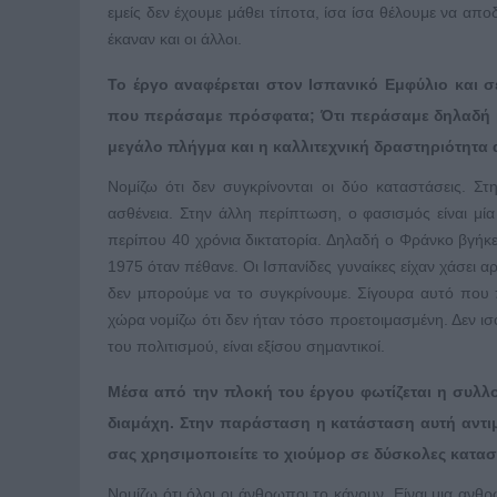
εμείς δεν έχουμε μάθει τίποτα, ίσα ίσα θέλουμε να απ
έκαναν και οι άλλοι.
Το έργο αναφέρεται στον Ισπανικό Εμφύλιο και σε
που περάσαμε πρόσφατα; Ότι περάσαμε δηλαδή μι
μεγάλο πλήγμα και η καλλιτεχνική δραστηριότητα 
Νομίζω ότι δεν συγκρίνονται οι δύο καταστάσεις.
ασθένεια. Στην άλλη περίπτωση, ο φασισμός είναι μία
περίπου 40 χρόνια δικτατορία. Δηλαδή ο Φράνκο βγήκε
1975 όταν πέθανε. Οι Ισπανίδες γυναίκες είχαν χάσει α
δεν μπορούμε να το συγκρίνουμε. Σίγουρα αυτό που 
χώρα νομίζω ότι δεν ήταν τόσο προετοιμασμένη. Δεν ισ
του πολιτισμού, είναι εξίσου σημαντικοί.
Μέσα από την πλοκή του έργου φωτίζεται η συλλο
διαμάχη. Στην παράσταση η κατάσταση αυτή αντι
σας χρησιμοποιείτε το χιούμορ σε δύσκολες κατασ
Νομίζω ότι όλοι οι άνθρωποι το κάνουν. Είναι μια ανθ