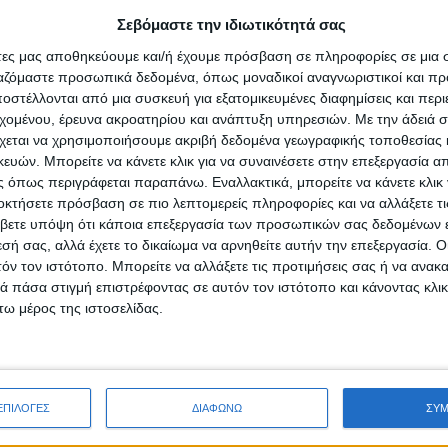
ια της πορείας σας; Πώς τις διαχειριστήκατε; Σας επηρέασ
Σεβόμαστε την ιδιωτικότητά σας
άτες μας αποθηκεύουμε και/ή έχουμε πρόσβαση σε πληροφορίες σε μια
σάρεστο κλίμα σε επαγγελματικούς χώρους, αλλά πιστεύω ότι αν είσαι 
ργαζόμαστε προσωπικά δεδομένα, όπως μοναδικοί αναγνωριστικοί και 
λα! Αν είσαι σίγουρος, εργατικός και πιστεύεις στη δουλειά σου, τί
στέλλονται από μια συσκευή για εξατομικευμένες διαφημίσεις και περ
 κάνει, γιατί ακόμα και μέσα από τις δύσκολες στιγμές μαθαίνεις!
εχομένου, έρευνα ακροατηρίου και ανάπτυξη υπηρεσιών.
Με την άδειά σα
χεται να χρησιμοποιήσουμε ακριβή δεδομένα γεωγραφικής τοποθεσίας 
ν να ασχοληθούν επαγγελματικά στις μέρες μας με τη μαγ
ών. Μπορείτε να κάνετε κλικ για να συναινέσετε στην επεξεργασία απ
 όπως περιγράφεται παραπάνω. Εναλλακτικά, μπορείτε να κάνετε κλικ γ
οκτήσετε πρόσβαση σε πιο λεπτομερείς πληροφορίες και να αλλάξετε τι
ι να είναι προσγειωμένοι.
βετε υπόψη ότι κάποια επεξεργασία των προσωπικών σας δεδομένων ε
εσή σας, αλλά έχετε το δικαίωμα να αρνηθείτε αυτήν την επεξεργασία. 
ισιτισμού και της εστίασης ή να γίνουν αναγνωρίσιμοι στο ευρ
τόν τον ιστότοπο. Μπορείτε να αλλάξετε τις προτιμήσεις σας ή να ανακα
είναι η γνώμη σας για αυτά;
 πάσα στιγμή επιστρέφοντας σε αυτόν τον ιστότοπο και κάνοντας κλι
ω μέρος της ιστοσελίδας.
η μαγειρική έχει πολλά παρακλάδια. Ένα είναι το σίγουρο, ότι όσο 
γαλύτερη αντοχή στο στομάχι σου θα πρέπει να έχεις!
 το ταλέντο;
ΕΠΙΛΟΓΕΣ
ΔΙΑΦΩΝΩ
ΣΥ
η και ο ζήλος που δείχνεις, καθώς και το να μην κοιτάς το ρολόι την
στηση, ενώ παράλληλα θεωρούνται μερικά από τα στοιχεία που μπορο