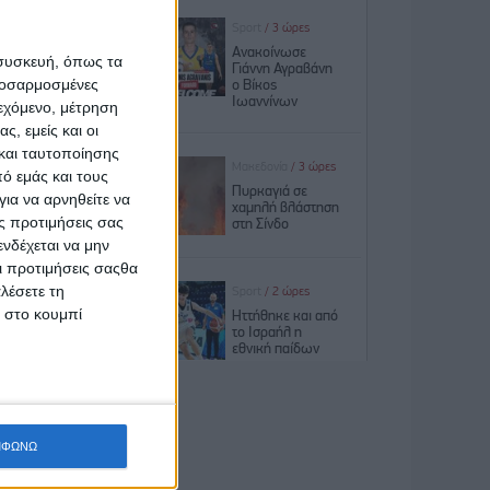
αν; Σας
 συσκευή, όπως τα
αληθινός
προσαρμοσμένες
ποτα δεν
ιεχόμενο, μέτρηση
ς, εμείς και οι
και ταυτοποίησης
ειρική-
ό εμάς και τους
ια να αρνηθείτε να
ς προτιμήσεις σας
νδέχεται να μην
Οι προτιμήσεις σαςθα
ύ κοινό
λέσετε τη
κ στο κουμπί
πιο πολύ
ΜΦΩΝΩ
 ώρα που
ύν να σε