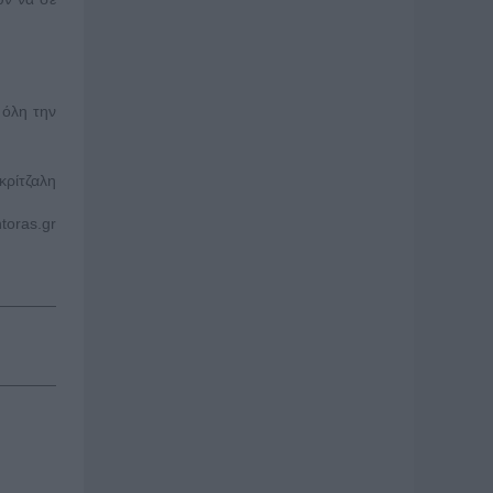
 όλη την
κρίτζαλη
toras.gr