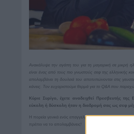
Ανακάλυψε την αγάπη του για τη μαγειρική σε μικρή ηλ
είναι ένας από τους πιο γνωστούς σεφ της ελληνικής κουζ
απολαμβάνει τη δουλειά του αποτυπώνονται στις γευστικ
κάνεις. Τον ευχαριστούμε θερμά για το
Q
&
A
που παραχώ
Κύριε Συρίγο, έχετε αναδειχθεί Πρεσβευτής τη
εύκολη ή δύσκολη ήταν η διαδρομή σας ως σεφ μέχρ
Η πορεία γενικά ενός επαγγελματία θεωρώ πως έχει περι
πρέπει να το απολαμβάνεις!