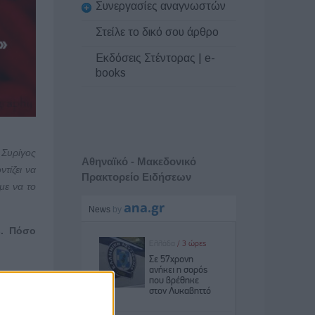
Συνεργασίες αναγνωστών
Στείλε το δικό σου άρθρο
Εκδόσεις Στέντορας | e-
books
 Συρίγος
Αθηναϊκό - Μακεδονικό
ντίζει να
Πρακτορείο Ειδήσεων
με να το
s
. Πόσο
’χει, θα