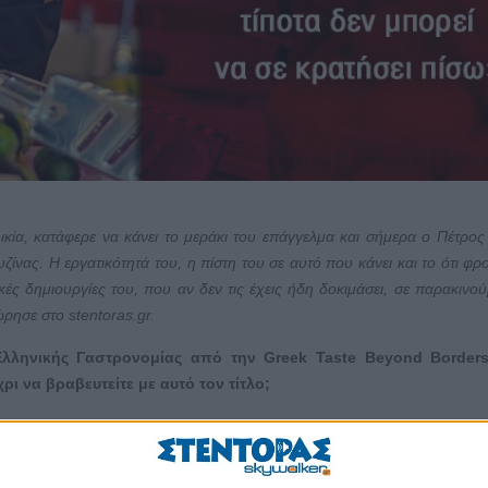
ικία, κατάφερε να κάνει το μεράκι του επάγγελμα και σήμερα ο Πέτρος
ίνας. Η εργατικότητά του, η πίστη του σε αυτό που κάνει και το ότι φρο
ές δημιουργίες του, που αν δεν τις έχεις ήδη δοκιμάσει, σε παρακινού
ρησε στο
stentoras
.
gr
.
ς Ελληνικής Γαστρονομίας από την
Greek
Taste
Beyond
Border
ι να βραβευτείτε με αυτό τον τίτλο;
σσότερες δυσκολίες παρά ευκολίες. Το σίγουρο είναι πως, όπως και να 