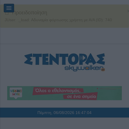
Προειδοποίηση
JUser: :_load: Αδυναμία φόρτωσης χρήστη με Α/Α (ID): 740
Πέμπτη, 06/08/2026
16:47:04