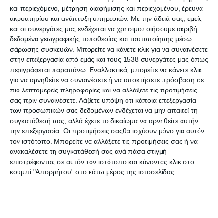
Είναι αξιόλογος άνθρωπος και εξαιρετικός ηθοποιός. Με
και περιεχόμενο, μέτρηση διαφήμισης και περιεχομένου, έρευνα
πολύχρονη διαδρομή στην τηλεόραση και στο θέατρο. Με
ακροατηρίου και ανάπτυξη υπηρεσιών.
Με την άδειά σας, εμείς
ρόλους που ο κόσμος έχει ταυτίσει με το όνομά του και που
και οι συνεργάτες μας ενδέχεται να χρησιμοποιήσουμε ακριβή
θυμάται για πολύ καιρό μετά. Είναι ειλικρινής, προσιτός και
δεδομένα γεωγραφικής τοποθεσίας και ταυτοποίησης μέσω
κοινωνικά ευαισθητοποιημένος. Ποιος είναι ο αγαπημένος του
σάρωσης συσκευών. Μπορείτε να κάνετε κλικ για να συναινέσετε
στην επεξεργασία από εμάς και τους 1538 συνεργάτες μας όπως
ρόλος; Τι πιστεύει για την υποβάθμιση των πτυχίων των
περιγράφεται παραπάνω. Εναλλακτικά, μπορείτε να κάνετε κλικ
καλλιτεχνικών σπουδών; Τι συμβουλεύει τους νέους που
για να αρνηθείτε να συναινέσετε ή να αποκτήσετε πρόσβαση σε
θέλουν να ασχοληθούν με την υποκριτική σήμερα; Ο Χάρης
πιο λεπτομερείς πληροφορίες και να αλλάξετε τις προτιμήσεις
Γρηγορόπουλος μιλά για όλα στο
stentoras
.
gr
και τον
σας πριν συναινέσετε.
Λάβετε υπόψη ότι κάποια επεξεργασία
ευχαριστούμε θερμά.
των προσωπικών σας δεδομένων ενδέχεται να μην απαιτεί τη
συγκατάθεσή σας, αλλά έχετε το δικαίωμα να αρνηθείτε αυτήν
Κύριε Γρηγορόπουλε, ήταν πάντα το όνειρό σας να γίνετε
την επεξεργασία. Οι προτιμήσεις σαςθα ισχύουν μόνο για αυτόν
ηθοποιός; Το μετανιώσατε ποτέ; Πώς επιλέξατε το
τον ιστότοπο. Μπορείτε να αλλάξετε τις προτιμήσεις σας ή να
επάγγελμά σας;
ανακαλέσετε τη συγκατάθεσή σας ανά πάσα στιγμή
επιστρέφοντας σε αυτόν τον ιστότοπο και κάνοντας κλικ στο
Από πολύ νωρίς ήξερα ότι ήθελα να κάνω αυτή τη δουλειά. Πιο
κουμπί "Απορρήτου" στο κάτω μέρος της ιστοσελίδας.
συγκεκριμένα, στη Β’ Λυκείου είχα ήδη αποφασίσει ότι θα γίνω
ηθοποιός. Ήταν κάτι σαν γραφτό, κάτι σαν μονόδρομος για
μένα. Ποτέ μου δεν το μετάνιωσα, παρ’ όλες τις δυσκολίες που
έχει να είναι κάποιος ηθοποιός στην Ελλάδα.