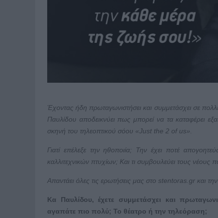
Έχοντας ήδη πρωταγωνιστήσει και συμμετάσχει σε πολλές
Παυλίδου αποδεικνύει πως μπορεί να τα καταφέρει εξ
σκηνή του τηλεοπτικού σόου «
Just
the
2
of
us
».
Γιατί επέλεξε την ηθοποιία; Την έχει ποτέ απογοητεύ
καλλιτεχνικών πτυχίων; Και τι συμβουλεύει τους νέους 
Απαντάει όλες τις ερωτήσεις μας στο
stentoras
.
gr
και τη
Κα Παυλίδου, έχετε συμμετάσχει και πρωταγωνισ
αγαπάτε πιο πολύ; Το θέατρο ή την τηλεόραση;