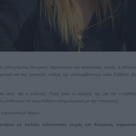
 επιτυχημένες θεατρικές παραστάσεις και τηλεοπτικές σειρές, η ηθοποι
αιρετικά και στο τραγούδι, καθώς την απολαμβάνουμε κάθε Σάββατο β
σει αυτή της η επιλογή; Ποιες είναι οι σκέψεις της για την υποβάθ
που επιθυμούν να ασχοληθούν επαγγελματικά με την υποκριτική;
ν ευχαριστούμε θερμά.
τήσει σε πολλές τηλεοπτικές σειρές και θεατρικές παραστάσ