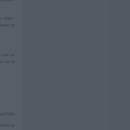
 πάρτι.
κρατά σε
ν και να
ύν να τα
κρίτζαλη
toras.gr