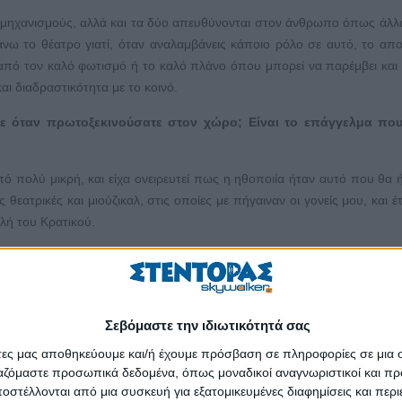
ς μηχανισμούς, αλλά και τα δύο απευθύνονται στον άνθρωπο όπως άλλ
νω το θέατρο γιατί, όταν αναλαμβάνεις κάποιο ρόλο σε αυτό, το απ
 από τον καλό φωτισμό ή το καλό πλάνο όπου μπορεί να παρέμβει και
αι διαδραστικότητα με το κοινό.
ατε όταν πρωτοξεκινούσατε στον χώρο; Είναι το επάγγελμα πο
από πολύ μικρή, και είχα ονειρευτεί πως η ηθοποιία ήταν αυτό που θα 
θεατρικές και μιούζικαλ, στις οποίες με πήγαιναν οι γονείς μου, και έτ
ολή του Κρατικού.
μούσαν να περάσει το παιδί τους σε κάποια σχολή στο πανεπι
 για ηθοποιός. Το έμαθαν αφού πέρασα στη σχολή. Δεν είχαν κάποια αν
Σεβόμαστε την ιδιωτικότητά σας
τέ. Συγκεκριμένα, ο πατέρας μού είχε πει: «Ο δρόμος που διάλεξες 
άτες μας αποθηκεύουμε και/ή έχουμε πρόσβαση σε πληροφορίες σε μια
 γιατί από τα 250 άτομα που έδιναν εξετάσεις πέρασαν μόνο τα 10, 
ργαζόμαστε προσωπικά δεδομένα, όπως μοναδικοί αναγνωριστικοί και 
 καθηγητές μου είχαν «δει» κάτι σε μένα, άλλα και το πόσο πολύ ήθελα
στέλλονται από μια συσκευή για εξατομικευμένες διαφημίσεις και περ