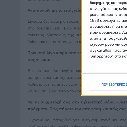
διαφήμισης και περι
συνεργάτες μας ενδέ
Ανταποκρίθηκε το επάγγελμα του ηθοποιού στις π
μέσω σάρωσης συσκευ
1538 συνεργάτες μας
Σίγουρα δεν είναι μια εύκολη πορεία. Έχει πολλές δυσ
συναινέσετε ή να απ
στις δουλειές μου. Έχω παίξει σε πολλές επιτυχημέ
πριν συναινέσετε.
Λά
αρκετούς ηθοποιούς της παλαιότερης γενιάς του ελ
απαιτεί τη συγκατάθ
βρίσκομαι σε αυτό τον χώρο και νιώθω πως εντέλει η ε
ισχύουν μόνο για αυ
συγκατάθεσή σας ανά
Πριν από λίγο καιρό αποφασίστηκε η εξίσωση των κ
"Απορρήτου" στο κάτ
σας γι’ αυτό;
Θεωρώ πως είναι ανήθικο και πως μειώνει τους ηθοποιο
φοιτήσει τρία και όχι τέσσερα χρόνια, αλλά αυτή η χ
καθημερινότητα με εννιάωρα μαθήματα και ατελείωτες π
ΠΕΡΙΣΣΟΤΕΡΕΣ 
και σώματι. Είναι τέτοιο το είδος της φοίτησης και η τ
Με τη συμμετοχή σας στο τηλεοπτικό σόου «
Just
πράγματα. Πώς πήρατε την απόφαση
και πώς σας 
Η χρονιά μου φέτος ξεκίνησε με τη συμμετοχή μου στο
μετά τις γιορτές σε Αθήνα,Θεσσαλονίκη και σε μια μικ