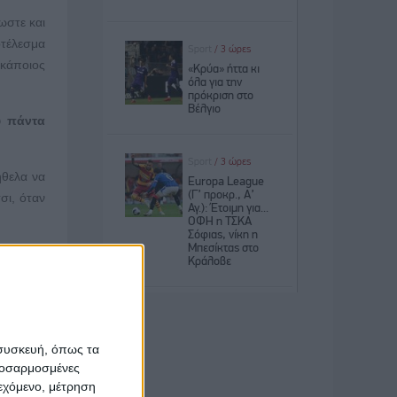
ωστε και
οτέλεσμα
 κάποιος
υ πάντα
ήθελα να
σι, όταν
στήμιο.
τίθεση ή
έχει όλο
 συσκευή, όπως τα
μέσα στα
προσαρμοσμένες
 να κάνω
ιεχόμενο, μέτρηση