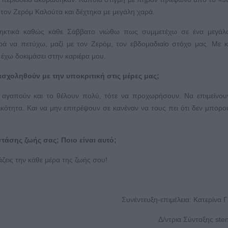
 τον Ζερόμ Καλούτα και δέχτηκα με μεγάλη χαρά.
ληκτικά καθώς κάθε Σάββατο νιώθω πως συμμετέχω σε ένα μεγάλο
 να πετύχω, μαζί με τον Ζερόμ, τον εβδομαδιαίο στόχο μας. Με 
 έχω δοκιμάσει στην καριέρα μου.
σχοληθούν με την υποκριτική στις μέρες μας;
 αγαπούν και το θέλουν πολύ, τότε να προχωρήσουν. Να επιμείνου
ότητα. Και να μην επιτρέψουν σε κανέναν να τους πει ότι δεν μπορο
τάσης ζωής σας; Ποιο είναι αυτό;
άζεις την κάθε μέρα της ζωής σου!
Συνέντευξη-επιμέλεια: Κατερίνα Γ
Δ/ντρια Σύνταξης sten