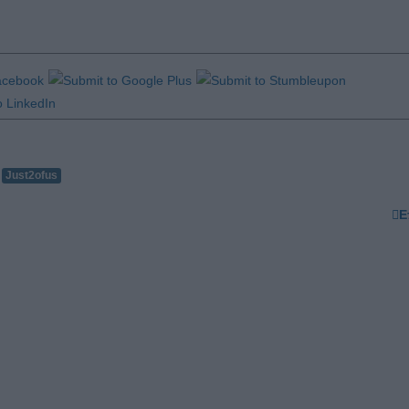
Just2ofus
Ε