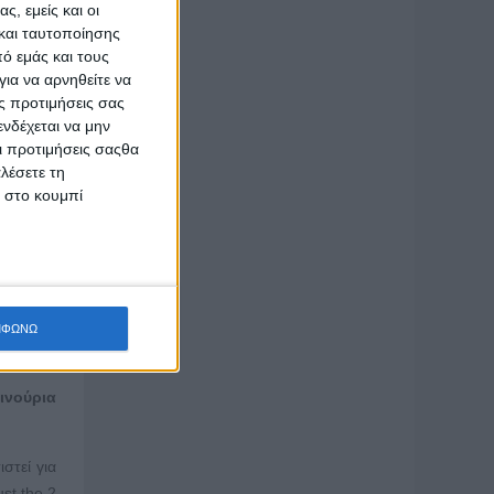
ς, εμείς και οι
και ταυτοποίησης
ό εμάς και τους
ια να αρνηθείτε να
ει χαρές
ς προτιμήσεις σας
άβει και
νδέχεται να μην
υχής που
Οι προτιμήσεις σαςθα
λέσετε τη
κ στο κουμπί
 σκέψεις
ν έχουμε
φορά μια
 ψυχή τε
ΜΦΩΝΩ
εις.
αινούρια
στεί για
st the 2