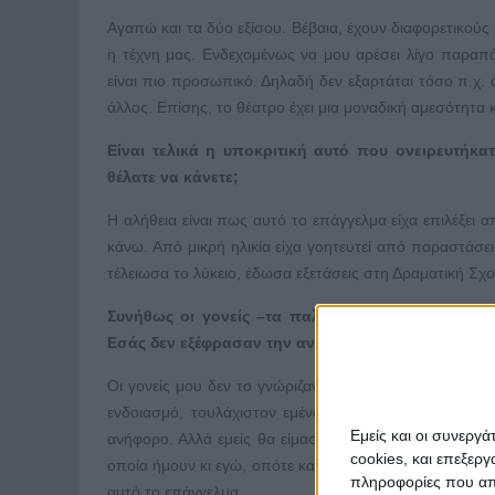
Αγαπώ και τα δύο εξίσου. Βέβαια, έχουν διαφορετικού
η τέχνη μας. Ενδεχομένως να μου αρέσει λίγο παραπά
είναι πιο προσωπικό. Δηλαδή δεν εξαρτάται τόσο π.χ.
άλλος. Επίσης, το θέατρο έχει μια μοναδική αμεσότητα κ
Είναι τελικά η υποκριτική αυτό που ονειρευτήκ
θέλατε να κάνετε;
Η αλήθεια είναι πως αυτό το επάγγελμα είχα επιλέξει 
κάνω. Από μικρή ηλικία είχα γοητευτεί από παραστάσεις 
τέλειωσα το λύκειο, έδωσα εξετάσεις στη Δραματική Σχ
Συνήθως οι γονείς –τα παλιότερα χρόνια– επιθυ
Εσάς δεν εξέφρασαν την αντίθεσή τους;
Οι γονείς μου δεν το γνώριζαν ότι θα έδινα εξετάσεις
ενδοιασμό, τουλάχιστον εμένα δεν μου το έδειξαν πο
Εμείς και οι συνεργ
ανήφορο. Αλλά εμείς θα είμαστε δίπλα σου». Χάρηκαν,
cookies, και επεξε
οποία ήμουν κι εγώ, οπότε κατάλαβαν πως, όχι μόνο οι
πληροφορίες που απο
αυτό το επάγγελμα.