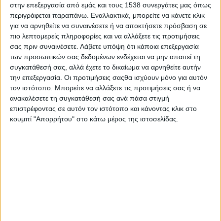
στην επεξεργασία από εμάς και τους 1538 συνεργάτες μας όπως
άλλων παρόμοιων πρωτοβουλιών στη χώρα μας. Ο βασικός
περιγράφεται παραπάνω. Εναλλακτικά, μπορείτε να κάνετε κλικ
μας στόχος είναι να αναπτύξουμε και να υποστηρίξουμε τις
για να αρνηθείτε να συναινέσετε ή να αποκτήσετε πρόσβαση σε
ελληνικές Οργανώσεις της Κοινωνίας των Πολιτών, καθώς και
πιο λεπτομερείς πληροφορίες και να αλλάξετε τις προτιμήσεις
εγχειρήματα τα οποία έχουν στον πυρήνα τους την κοινωνική
σας πριν συναινέσετε.
Λάβετε υπόψη ότι κάποια επεξεργασία
των προσωπικών σας δεδομένων ενδέχεται να μην απαιτεί τη
ωφέλεια, παρέχοντάς τους εκπαίδευση, εξειδικευμένη
συγκατάθεσή σας, αλλά έχετε το δικαίωμα να αρνηθείτε αυτήν
συμβουλευτική και ευκαιρίες δικτύωσης.
την επεξεργασία. Οι προτιμήσεις σαςθα ισχύουν μόνο για αυτόν
τον ιστότοπο. Μπορείτε να αλλάξετε τις προτιμήσεις σας ή να
Απευθυνόμαστε κυρίως σε μικρομεσαίες οργανώσεις της
ανακαλέσετε τη συγκατάθεσή σας ανά πάσα στιγμή
Κοινωνίας των Πολιτών και Κοιν.Σ.Επ., δίνοντάς τους τη
επιστρέφοντας σε αυτόν τον ιστότοπο και κάνοντας κλικ στο
δυνατότητα να παρακολουθήσουν δωρεάν προγράμματα
κουμπί "Απορρήτου" στο κάτω μέρος της ιστοσελίδας.
εκπαίδευσης και συμβουλευτικής (Incubator, Accelerator, GSE
Incubator), τα οποία τους προσφέρουν γνώσεις και πρακτικά
εργαλεία για να αναπτυχθούν στρατηγικά, να είναι οικονομικά
βιώσιμες και να εξυπηρετούν με τον καλύτερο δυνατό τρόπο
τον σκοπό τους. Παράλληλα, λειτουργούμε υποστηρικτικά και
σε μεγαλύτερες οργανώσεις, καθώς και άλλους stakeholders
του οικοσυστήματος, προσφέροντας ειδικά σχεδιασμένες
υπηρεσίες συμβουλευτικής και μέτρησης κοινωνικού
αντίκτυπου.