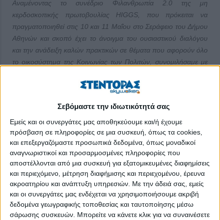
Αναμένοντας το συνέδριο Φιλανθρωπία 2.0 της μη
κερδοσκοπικής πρωτοβουλίας
HIGGS
, που πρόκειται να
πραγματοποιηθεί στις 10 και 11 Μαΐου στο Σεράφειο του Δήμου
Αθηνών και σκοπό έχει το άνοιγμα του ουσιαστικού διαλόγου
και την ανάδειξη καλών πρακτικών σε θέματα που αφορούν όλο
το οικοσύστημα της Κοινωνίας των Πολιτών, συνομιλήσαμε με
τον συνιδρυτή της, τον κ. Σωτήρη Πετρόπουλο. Ποιο είναι το
όραμά του και ποια τα μελλοντικά σχέδια του
HIGGS
;
Αποκαλύπτονται παρακάτω στη συνέντευξη που παραχώρησε
Σεβόμαστε την ιδιωτικότητά σας
στο
stentoras
.
gr
.
Εμείς και οι συνεργάτες μας αποθηκεύουμε και/ή έχουμε
Κύριε Πετρόπουλε, πείτε μας λίγα λόγια για την
πρόσβαση σε πληροφορίες σε μια συσκευή, όπως τα cookies,
πρωτοβουλία
HIGGS
. Σε ποιους απευθύνεται και ποιος
και επεξεργαζόμαστε προσωπικά δεδομένα, όπως μοναδικοί
είναι ο σκοπός της;
αναγνωριστικοί και προσαρμοσμένες πληροφορίες που
αποστέλλονται από μια συσκευή για εξατομικευμένες διαφημίσεις
To
HIGGS
δημιουργήθηκε για να υποστηρίξει μη
και περιεχόμενο, μέτρηση διαφήμισης και περιεχομένου, έρευνα
κερδοσκοπικές οργανώσεις και δράσεις θετικού κοινωνικού και
ακροατηρίου και ανάπτυξη υπηρεσιών.
Με την άδειά σας, εμείς
και οι συνεργάτες μας ενδέχεται να χρησιμοποιήσουμε ακριβή
περιβαλλοντικού αντικτύπου στην Ελλάδα. Πρόκειται για μια μη
δεδομένα γεωγραφικής τοποθεσίας και ταυτοποίησης μέσω
κερδοσκοπική πρωτοβουλία, η οποία αποτελεί στην ουσία τον
σάρωσης συσκευών. Μπορείτε να κάνετε κλικ για να συναινέσετε
πρώτο και μεγαλύτερο κόμβο (hub) υποστήριξης ΜΚΟ και