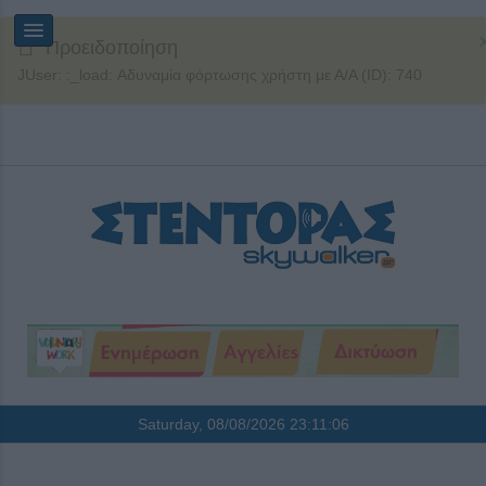
Προειδοποίηση
JUser: :_load: Αδυναμία φόρτωσης χρήστη με Α/Α (ID): 740
Saturday, 08/08/2026
23:11:07