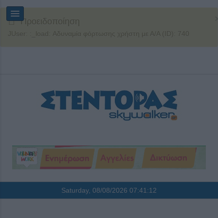
Προειδοποίηση
JUser: :_load: Αδυναμία φόρτωσης χρήστη με Α/Α (ID): 740
Saturday, 08/08/2026
07:41:13