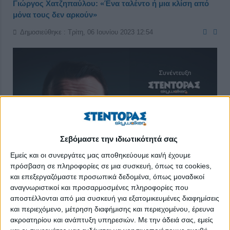
Γιώργος Χατζηπαύλου: «Ένα ταλέντο ή μια κλίση από
μόνα τους δεν αρκούν»
Δημοσιεύθηκε : Τρίτη, 06 Ιουνίου 2023 12:54
Σεβόμαστε την ιδιωτικότητά σας
Εμείς και οι συνεργάτες μας αποθηκεύουμε και/ή έχουμε
πρόσβαση σε πληροφορίες σε μια συσκευή, όπως τα cookies,
και επεξεργαζόμαστε προσωπικά δεδομένα, όπως μοναδικοί
αναγνωριστικοί και προσαρμοσμένες πληροφορίες που
αποστέλλονται από μια συσκευή για εξατομικευμένες διαφημίσεις
και περιεχόμενο, μέτρηση διαφήμισης και περιεχομένου, έρευνα
Από τους πιο ταλαντούχους κωμικούς της γενιάς του, ο Γιώργος
ακροατηρίου και ανάπτυξη υπηρεσιών.
Με την άδειά σας, εμείς
Χατζηπαύλου έχει ταυτιστεί με το ελληνικό
stand
-
up
comedy
.