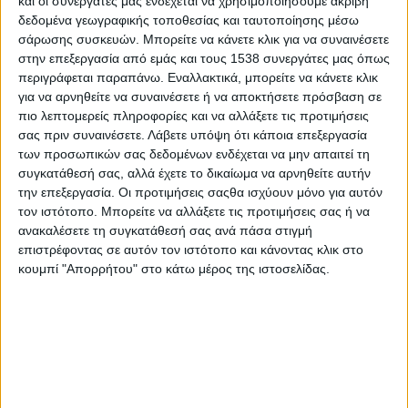
και οι συνεργάτες μας ενδέχεται να χρησιμοποιήσουμε ακριβή
Ειλικρινής και προσιτός, άμεσος και διαφωτιστικός, απαντά στις
δεδομένα γεωγραφικής τοποθεσίας και ταυτοποίησης μέσω
ερωτήσεις του
stentoras
.
gr
και τον ευχαριστούμε θερμά.
σάρωσης συσκευών. Μπορείτε να κάνετε κλικ για να συναινέσετε
στην επεξεργασία από εμάς και τους 1538 συνεργάτες μας όπως
Κύριε Χατζηπαύλου, διαβάζω στο βιογραφικό σας ότι
περιγράφεται παραπάνω. Εναλλακτικά, μπορείτε να κάνετε κλικ
πριν ασχοληθείτε επαγγελματικά με το
stand
-
up
comedy
,
για να αρνηθείτε να συναινέσετε ή να αποκτήσετε πρόσβαση σε
εργαζόσασταν σε διαφημιστική εταιρία. Πώς πήρατε την
πιο λεπτομερείς πληροφορίες και να αλλάξετε τις προτιμήσεις
απόφαση να αλλάξετε πορεία στην καριέρα σας;
σας πριν συναινέσετε.
Λάβετε υπόψη ότι κάποια επεξεργασία
των προσωπικών σας δεδομένων ενδέχεται να μην απαιτεί τη
Η απόφαση ήρθε σταδιακά. Είχα ήδη αρχίσει να ασχολούμαι
συγκατάθεσή σας, αλλά έχετε το δικαίωμα να αρνηθείτε αυτήν
ερασιτεχνικά με το stand-up comedy. Ασχολήθηκα λίγο στην
την επεξεργασία. Οι προτιμήσεις σαςθα ισχύουν μόνο για αυτόν
αρχή, έπειτα λίγο παραπάνω, και τελικά ανακάλυψα πως μου
τον ιστότοπο. Μπορείτε να αλλάξετε τις προτιμήσεις σας ή να
ανακαλέσετε τη συγκατάθεσή σας ανά πάσα στιγμή
αρέσει πολύ και πως ήθελα να αφιερώσω όλο μου τον χρόνο
επιστρέφοντας σε αυτόν τον ιστότοπο και κάνοντας κλικ στο
σε αυτό. Παραιτήθηκα λοιπόν από την εταιρία στην οποία
κουμπί "Απορρήτου" στο κάτω μέρος της ιστοσελίδας.
εργαζόμουν για να μπορώ να αποδώσω το 100% του εαυτού
μου σε αυτό επαγγελματικά. Η απόφαση αυτή της αλλαγής
καριέρας ευδοκίμησε ουσιαστικά μέσα σε μια τριετία.
Η κωμωδία και το
stand
-u
p
comedy
απαιτούν τελικά μόνο
ταλέντο;