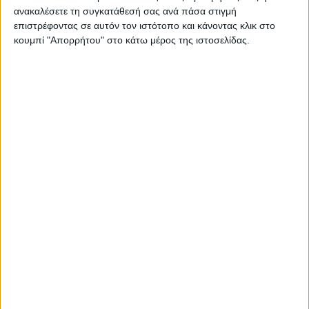
φιλόλογος και η μητέρα μου να εργαστώ στο δημόσιο. Οπότε,
ανακαλέσετε τη συγκατάθεσή σας ανά πάσα στιγμή
όταν πήρα την πιστοποίηση της γραμματέως και έδωσα
επιστρέφοντας σε αυτόν τον ιστότοπο και κάνοντας κλικ στο
εξετάσεις για τα αγγλικά και τα ιταλικά μου, τους ανακοίνωσα
κουμπί "Απορρήτου" στο κάτω μέρος της ιστοσελίδας.
πως επιθυμούσα να μου δώσουν ένα χρονικό περιθώριο πέντε
χρόνων ώστε να δοκιμάσω τις δυνάμεις μου στο θέατρο. Και αν
δεν τα κατάφερνα, θα ασκούσα τελικά το επάγγελμα της
γραμματέως. Τελικά, κατάφερα να κάνω το όνειρό μου
πραγματικότητα.
Αν κάνετε έναν μικρό απολογισμό της μέχρι τώρα
επαγγελματικής σας πορείας, τι πρόσημο θα βάζατε;
Υπήρχαν δυσκολίες; Περίοδοι ή συνεργασίες που σας
στεναχώρησαν ή σας αναστάτωσαν; Αν ναι, πώς τις
αντιμετωπίσατε;
Θα έβαζα θετικό πρόσημο, πάντα. Ωστόσο, σε όλους τους
επαγγελματικούς χώρους, και όχι μόνο στον καλλιτεχνικό,
υπάρχουν δύσκολες συνεργασίες και προστριβές. Υπήρχαν
βεβαίως και καλές και κακές στιγμές. Ο καλλιτεχνικός χώρος
είναι μια μικρογραφία της κοινωνίας μας. Ιδίως το θέατρο