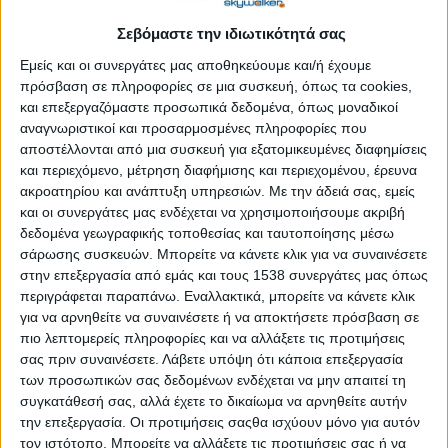
τον κινηματογράφο, έχει χτίσει μια πολύχρονη και αξιόλογη
Σεβόμαστε την ιδιωτικότητά σας
καριέρα στον καλλιτεχνικό χώρο. Πρωταγωνιστεί και φέτος για
δεύτερη χρονιά στη μουσικοχορευτική παράσταση «Η
Εμείς και οι συνεργάτες μας αποθηκεύουμε και/ή έχουμε
κοριτσιέρα των Βούρλων», στο θέατρο Αυλαία στο Πασαλιμάνι,
πρόσβαση σε πληροφορίες σε μια συσκευή, όπως τα cookies,
και επεξεργαζόμαστε προσωπικά δεδομένα, όπως μοναδικοί
την οποία αξίζει κανείς να παρακολουθήσει για να ανακαλύψει
αναγνωριστικοί και προσαρμοσμένες πληροφορίες που
κρυφές πτυχές της τότε ελληνικής κοινωνίας. Την ευχαριστούμε
αποστέλλονται από μια συσκευή για εξατομικευμένες διαφημίσεις
θερμά για τη συνέντευξη που παραχώρησε στο
stentoras
.
gr
.
και περιεχόμενο, μέτρηση διαφήμισης και περιεχομένου, έρευνα
ακροατηρίου και ανάπτυξη υπηρεσιών.
Με την άδειά σας, εμείς
Κυρία Φιλίνη, θα ήθελα να ξεκινήσουμε τη συνέντευξή μας
και οι συνεργάτες μας ενδέχεται να χρησιμοποιήσουμε ακριβή
κάνοντας μια μικρή αναδρομή. Πώς πήρατε την απόφαση
δεδομένα γεωγραφικής τοποθεσίας και ταυτοποίησης μέσω
να ασχοληθείτε με την υποκριτική;
σάρωσης συσκευών. Μπορείτε να κάνετε κλικ για να συναινέσετε
στην επεξεργασία από εμάς και τους 1538 συνεργάτες μας όπως
Από πέντε χρονών παιδάκι έλεγα πως θέλω να γίνω χορεύτρια.
περιγράφεται παραπάνω. Εναλλακτικά, μπορείτε να κάνετε κλικ
Στα εννέα μου χρόνια ξεκίνησα μαθήματα σε μια σχολή χορού
για να αρνηθείτε να συναινέσετε ή να αποκτήσετε πρόσβαση σε
και στα δεκαπέντε μου ασχολήθηκα και με το μόντελινγκ
πιο λεπτομερείς πληροφορίες και να αλλάξετε τις προτιμήσεις
συμμετέχοντας παράλληλα σε εορταστικά σόου. Δεν είχα καμιά
σας πριν συναινέσετε.
Λάβετε υπόψη ότι κάποια επεξεργασία
καλλιτεχνική επιρροή από το οικογενειακό μου περιβάλλον.
των προσωπικών σας δεδομένων ενδέχεται να μην απαιτεί τη
συγκατάθεσή σας, αλλά έχετε το δικαίωμα να αρνηθείτε αυτήν
Αντιθέτως, οι γονείς μου δεν ήθελαν καθόλου να ασχοληθώ με
την επεξεργασία. Οι προτιμήσεις σαςθα ισχύουν μόνο για αυτόν
τον καλλιτεχνικό χώρο. Ο πατέρας μου ήθελε να γίνω
τον ιστότοπο. Μπορείτε να αλλάξετε τις προτιμήσεις σας ή να