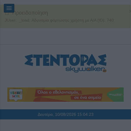
Προειδοποίηση
JUser: :_load: Αδυναμία φόρτωσης χρήστη με Α/Α (ID): 740
Δευτέρα, 10/08/2026
15:04:24