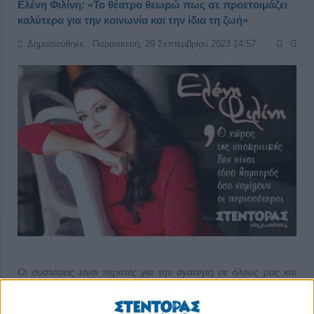
Ελένη Φιλίνη: «Το θέατρο θεωρώ πως σε προετοιμάζει
καλύτερα για την κοινωνία και την ίδια τη ζωή»
Δημοσιεύθηκε : Παρασκευή, 29 Σεπτεμβρίου 2023 14:57
Οι συστάσεις είναι περιττές για την αγαπητή σε όλους μας και
ιδιαίτερα ταλαντούχα ηθοποιό Ελένη Φιλίνη καθώς, έχοντας στο
ενεργητικό της πολλές επιτυχίες στην τηλεόραση, το θέατρο και