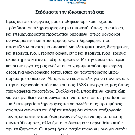
ψυχολογία και στον επαγγελματικό προσανατολισμό (Ανώτατη
Σχολή Παιδαγωγικής Τεχνολογικής Εκπαίδευσης) παράλληλα
Σεβόμαστε την ιδιωτικότητά σας
με μία σειρά ψυχοθεραπευτικές εκπαιδεύσεις της στην Ελλάδα
Εμείς και οι συνεργάτες μας αποθηκεύουμε και/ή έχουμε
και στο εξωτερικό. Η θεραπεία και η εκπαίδευσή της ξεκίνησε
πρόσβαση σε πληροφορίες σε μια συσκευή, όπως τα cookies,
το 1997 και συνεχίζει να πραγματοποιείται στο R.O.S.E.
και επεξεργαζόμαστε προσωπικά δεδομένα, όπως μοναδικοί
(
www.rose.com.gr
).
αναγνωριστικοί και προσαρμοσμένες πληροφορίες που
αποστέλλονται από μια συσκευή για εξατομικευμένες διαφημίσεις
Οι καιροί το επιβάλλουν: διά βίου μάθηση. Η οικονομική
και περιεχόμενο, μέτρηση διαφήμισης και περιεχομένου, έρευνα
κατάσταση το επιδιώκει: αλλαγή επαγγέλματος ανάλογη με τις
ακροατηρίου και ανάπτυξη υπηρεσιών.
Με την άδειά σας, εμείς
απαιτήσεις της αγοράς εργασίας. Η ψυχή το ήθελε πάντα: να
και οι συνεργάτες μας ενδέχεται να χρησιμοποιήσουμε ακριβή
κάνω τη δουλειά που μου αρέσει. Οι καιροί είναι δύσκολοι,
δεδομένα γεωγραφικής τοποθεσίας και ταυτοποίησης μέσω
αλλά το όνειρο για όποιον επιθυμεί να το κυνηγά στον ύπνο και
σάρωσης συσκευών. Μπορείτε να κάνετε κλικ για να συναινέσετε
στον ξύπνιο του μόνο άπιαστο δεν είναι. Αρκεί να το επιδιώξει.
στην επεξεργασία από εμάς και τους 1538 συνεργάτες μας όπως
περιγράφεται παραπάνω. Εναλλακτικά, μπορείτε να κάνετε κλικ
Και, για να το επιδιώξει, αρκεί να το βρει. Χωρίς κοινωνικές
για να αρνηθείτε να συναινέσετε ή να αποκτήσετε πρόσβαση σε
επιβολές και στερεότυπα, δίχως οικογενειακές παροτρύνσεις
πιο λεπτομερείς πληροφορίες και να αλλάξετε τις προτιμήσεις
και επιβεβλημένες πεποιθήσεις. Πώς;
σας πριν συναινέσετε.
Λάβετε υπόψη ότι κάποια επεξεργασία
των προσωπικών σας δεδομένων ενδέχεται να μην απαιτεί τη
Η Ευαγγελία Παπαδοπούλου δεν κάνει ψυχοθεραπεία και
συγκατάθεσή σας, αλλά έχετε το δικαίωμα να αρνηθείτε αυτήν
συμβουλευτική επαγγελματικού προσανατολισμού μακρόθεν.
την επεξεργασία. Οι προτιμήσεις σαςθα ισχύουν μόνο για αυτόν
Αναλαμβάνει ανθρώπους που το λέει η καρδούλα τους να