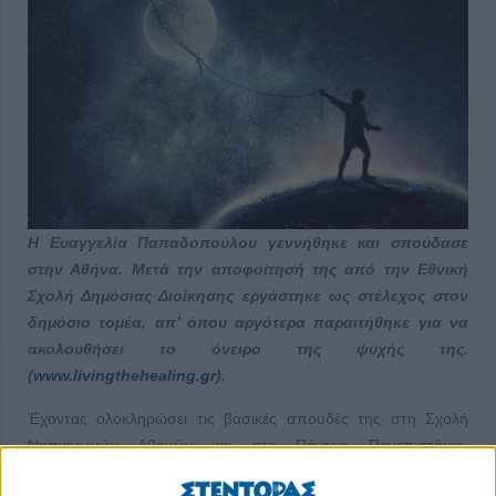
Η Ευαγγελία Παπαδοπούλου γεννήθηκε και σπούδασε
στην Αθήνα. Μετά την αποφοίτησή της από την Εθνική
Σχολή Δημόσιας Διοίκησης εργάστηκε ως στέλεχος στον
δημόσιο τομέα, απ’ όπου αργότερα παραιτήθηκε για να
ακολουθήσει το όνειρο της ψυχής της.
(
www.livingthehealing.gr
).
Έχοντας ολοκληρώσει τις βασικές σπουδές της στη Σχολή
Νηπιαγωγών Αθηνών και στο Πάντειο Πανεπιστήμιο,
πραγματοποίησε μεταπτυχιακές σπουδές στη συμβουλευτική