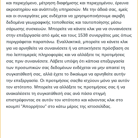
και περιεχόμενο, μέτρηση διαφήμισης και περιεχομένου, έρευνα
μουσική, ο Στέλιος Βαμβακάς ξεχωρίζει στον καλλιτεχνικό χώρο
ακροατηρίου και ανάπτυξη υπηρεσιών.
Με την άδειά σας, εμείς
για την ιδιαίτερη μουσική του ταυτότητα. Με σπάνιο ρομαντισμό,
και οι συνεργάτες μας ενδέχεται να χρησιμοποιήσουμε ακριβή
απλότητα και αυθεντικότητα και με επιτυχίες όπως το νέο του
δεδομένα γεωγραφικής τοποθεσίας και ταυτοποίησης μέσω
τραγούδι «Δεν καίγεται η μοναξιά», ο Κρητικός τραγουδιστής
σάρωσης συσκευών. Μπορείτε να κάνετε κλικ για να συναινέσετε
φαίνεται πως ήρθε για να μείνει.
στην επεξεργασία από εμάς και τους 1538 συνεργάτες μας όπως
περιγράφεται παραπάνω. Εναλλακτικά, μπορείτε να κάνετε κλικ
Τον ευχαριστούμε για τη συνέντευξη που παραχώρησε στο
για να αρνηθείτε να συναινέσετε ή να αποκτήσετε πρόσβαση σε
stentoras
.
gr
.
πιο λεπτομερείς πληροφορίες και να αλλάξετε τις προτιμήσεις
σας πριν συναινέσετε.
Λάβετε υπόψη ότι κάποια επεξεργασία
Διανύετε μια περίοδο καλλιτεχνικών επιτυχιών και ήδη
των προσωπικών σας δεδομένων ενδέχεται να μην απαιτεί τη
έχετε ξεχωρίσει στον χώρο λόγω της μουσικής σας
συγκατάθεσή σας, αλλά έχετε το δικαίωμα να αρνηθείτε αυτήν
ταυτότητας. Το περιμένατε όταν πρωτοξεκινούσατε, πως
την επεξεργασία. Οι προτιμήσεις σαςθα ισχύουν μόνο για αυτόν
θα έφτανε αυτή η στιγμή της αναγνώρισης;
τον ιστότοπο. Μπορείτε να αλλάξετε τις προτιμήσεις σας ή να
ανακαλέσετε τη συγκατάθεσή σας ανά πάσα στιγμή
Για να είμαι ειλικρινής, όταν πρωτοξεκινούσα, δεν το είχα κατά
επιστρέφοντας σε αυτόν τον ιστότοπο και κάνοντας κλικ στο
νου, δεν το περίμενα. Το ήλπιζα βέβαια μέσα μου, αλλά πάντα
κουμπί "Απορρήτου" στο κάτω μέρος της ιστοσελίδας.
ήμουν πολύ συγκρατημένος. Ξεκινώντας τη μουσική μου
πορεία, δεν είχα σκοπό να γίνω γνωστός. Δημιουργούσα
μουσική γιατί με αυτό τον τρόπο ήθελα να εκφραστώ και να
εξωτερικεύσω τον συναισθηματισμό μου. Όμως, πραγματικά,