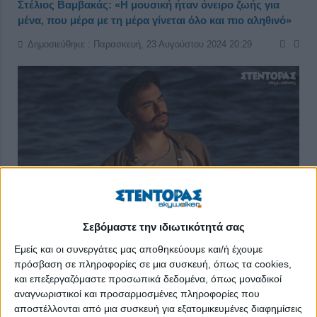
Στέλιος Βαμβακάς: «Η μουσική ήταν όνειρο ζωής για
μένα, που μέρα με τη μέρα γίνεται όλο και πιο αληθινό»
Δημοσιεύθηκε : Παρασκευή, 23 Αυγούστου 2024 20:29
Σεβόμαστε την ιδιωτικότητά σας
Εμείς και οι συνεργάτες μας αποθηκεύουμε και/ή έχουμε
πρόσβαση σε πληροφορίες σε μια συσκευή, όπως τα cookies,
και επεξεργαζόμαστε προσωπικά δεδομένα, όπως μοναδικοί
Γέννημα θρέμμα της όμορφης Κρήτης και σφυρηλατημένος από
αναγνωριστικοί και προσαρμοσμένες πληροφορίες που
μικρή ηλικία μέσα σε κρητικά ακούσματα και παραδοσιακή
αποστέλλονται από μια συσκευή για εξατομικευμένες διαφημίσεις