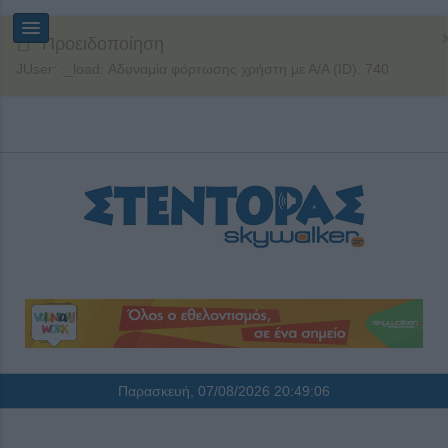
Προειδοποίηση
JUser: :_load: Αδυναμία φόρτωσης χρήστη με Α/Α (ID): 740
Παρασκευή, 07/08/2026
20:49:06