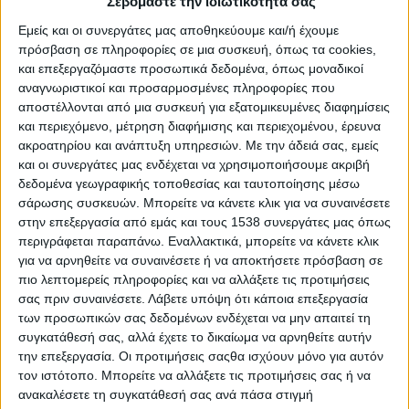
Σεβόμαστε την ιδιωτικότητά σας
στο θέατρο, την τηλεόραση και τον κινηματογράφο, ο Κώστας
Αρζόγλου δεν ξεχωρίζει μόνο για το υποκριτικό του ταλέντο.
Εμείς και οι συνεργάτες μας αποθηκεύουμε και/ή έχουμε
πρόσβαση σε πληροφορίες σε μια συσκευή, όπως τα cookies,
Μιλώντας κανείς μαζί του, καταλαβαίνει αμέσως πως πρόκειται
και επεξεργαζόμαστε προσωπικά δεδομένα, όπως μοναδικοί
για άνθρωπο με αφοπλιστική ειλικρίνεια, προσγειωμένο και
αναγνωριστικοί και προσαρμοσμένες πληροφορίες που
αληθινό. Επιστρέφει φέτος επί σκηνής πρωταγωνιστώντας στην
αποστέλλονται από μια συσκευή για εξατομικευμένες διαφημίσεις
τρυφερή και συγκινητική παράσταση «Ήρωες», στην Κάτω
και περιεχόμενο, μέτρηση διαφήμισης και περιεχομένου, έρευνα
Σκηνή «Από Μηχανής» Θεάτρου στο Μεταξουργείο. Τον
ακροατηρίου και ανάπτυξη υπηρεσιών.
Με την άδειά σας, εμείς
ευχαριστούμε για τη συνέντευξη που παραχώρησε στο
και οι συνεργάτες μας ενδέχεται να χρησιμοποιήσουμε ακριβή
stentoras
.
gr
.
δεδομένα γεωγραφικής τοποθεσίας και ταυτοποίησης μέσω
σάρωσης συσκευών. Μπορείτε να κάνετε κλικ για να συναινέσετε
Κύριε Αρζόγλου, θα ήθελα να ξεκινήσουμε τη συνέντευξη
στην επεξεργασία από εμάς και τους 1538 συνεργάτες μας όπως
με το θεατρικό έργο στο οποίο πρωταγωνιστείτε. Πείτε
περιγράφεται παραπάνω. Εναλλακτικά, μπορείτε να κάνετε κλικ
για να αρνηθείτε να συναινέσετε ή να αποκτήσετε πρόσβαση σε
μας λίγα λόγια για αυτό. Είναι κωμωδία, αλλά με βαθιά
πιο λεπτομερείς πληροφορίες και να αλλάξετε τις προτιμήσεις
νοήματα…
σας πριν συναινέσετε.
Λάβετε υπόψη ότι κάποια επεξεργασία
των προσωπικών σας δεδομένων ενδέχεται να μην απαιτεί τη
Στο έργο βλέπουμε τρεις πρώην υψηλόβαθμους
συγκατάθεσή σας, αλλά έχετε το δικαίωμα να αρνηθείτε αυτήν
στρατιωτικούς, που ζουν την εποχή του 1950 –έχουν δηλ.
την επεξεργασία. Οι προτιμήσεις σαςθα ισχύουν μόνο για αυτόν
μεσολαβήσει δύο παγκόσμιοι πόλεμοι– και, όντας
τον ιστότοπο. Μπορείτε να αλλάξετε τις προτιμήσεις σας ή να
εγκλωβισμένοι στην ταράτσα του γηροκομείου όπου
ανακαλέσετε τη συγκατάθεσή σας ανά πάσα στιγμή
φιλοξενούνται, κουβαλούν μέσα τους τις νοοτροπίες και τις