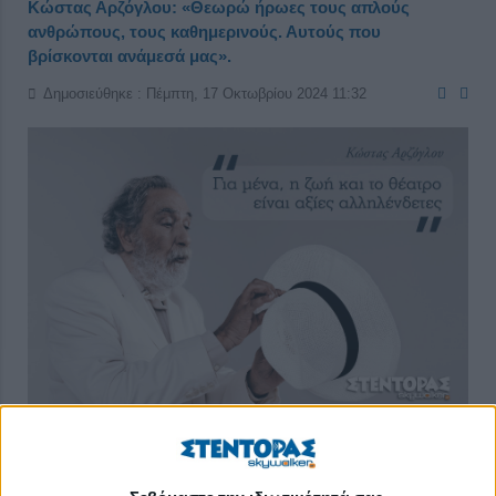
Κώστας Αρζόγλου: «Θεωρώ ήρωες τους απλούς
ανθρώπους, τους καθημερινούς. Αυτούς που
βρίσκονται ανάμεσά μας».
Δημοσιεύθηκε : Πέμπτη, 17 Οκτωβρίου 2024 11:32
Ιδιαίτερα ταλαντούχος και με μια αξιοζήλευτη πορεία ηθοποιού