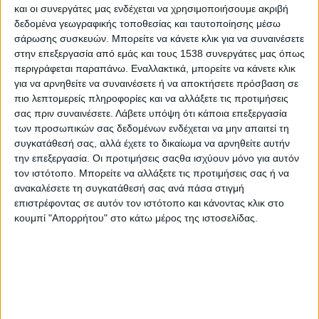
του για τους συνδημότες του, ο αγαπημένος σε όλους μας
και οι συνεργάτες μας ενδέχεται να χρησιμοποιήσουμε ακριβή
δεδομένα γεωγραφικής τοποθεσίας και ταυτοποίησης μέσω
συνθέτης και τραγουδιστής Άκης Δείξιμος υπηρετεί το ίδιο επάξια
σάρωσης συσκευών. Μπορείτε να κάνετε κλικ για να συναινέσετε
την αγάπη του για τη μουσική. Ιδιαίτερα ταλαντούχος και με
στην επεξεργασία από εμάς και τους 1538 συνεργάτες μας όπως
μοναδικά μουσικά ακούσματα που τον επηρέασαν από μικρή
περιγράφεται παραπάνω. Εναλλακτικά, μπορείτε να κάνετε κλικ
ηλικία, συνεχίζει τη μουσική του πορεία με μεγάλη επιτυχία.
για να αρνηθείτε να συναινέσετε ή να αποκτήσετε πρόσβαση σε
πιο λεπτομερείς πληροφορίες και να αλλάξετε τις προτιμήσεις
Τον ευχαριστούμε για τη συνέντευξη που παραχώρησε στο
σας πριν συναινέσετε.
Λάβετε υπόψη ότι κάποια επεξεργασία
stentoras
.
gr
.
των προσωπικών σας δεδομένων ενδέχεται να μην απαιτεί τη
συγκατάθεσή σας, αλλά έχετε το δικαίωμα να αρνηθείτε αυτήν
Κύριε Δείξιμε, προέρχεστε από περιβάλλον με μουσικά
την επεξεργασία. Οι προτιμήσεις σαςθα ισχύουν μόνο για αυτόν
ακούσματα. Σας έδωσε αυτό την ώθηση ώστε να
τον ιστότοπο. Μπορείτε να αλλάξετε τις προτιμήσεις σας ή να
ασχοληθείτε με τη μουσική;
ανακαλέσετε τη συγκατάθεσή σας ανά πάσα στιγμή
επιστρέφοντας σε αυτόν τον ιστότοπο και κάνοντας κλικ στο
Από πολύ μικρός κατάλαβα πως το επάγγελμά μου θα είχε
κουμπί "Απορρήτου" στο κάτω μέρος της ιστοσελίδας.
σχέση με τη μουσική. Σίγουρα το οικογενειακό περιβάλλον
συνέβαλε σημαντικά στο να αγαπήσω τη μουσική. Είχα ως
πρότυπο τον θείο μου, τον Αντώνη Βαρδή, και μαζί με τον
αδερφό μου, τον Κώστα Δόξα και τον ξάδερφό μου, Γιάννη
Βαρδή, παρακολουθούσαμε τη δουλειά του. Ήταν έμπνευση
για εμένα η συναναστροφή μαζί του. Στη συνέχεια αγάπησα