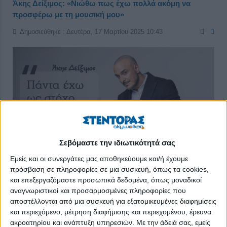
Άκης Δείξιμος: «Νιώθω πως έχω πολλά ακόμη να
προσφέρω με τη μουσική μου»
Δημοσιεύθηκε : Δευτέρα, 17 Μαρτίου 2025 10:43
Σεβόμαστε την ιδιωτικότητά σας
Εμείς και οι συνεργάτες μας αποθηκεύουμε και/ή έχουμε
πρόσβαση σε πληροφορίες σε μια συσκευή, όπως τα cookies,
και επεξεργαζόμαστε προσωπικά δεδομένα, όπως μοναδικοί
αναγνωριστικοί και προσαρμοσμένες πληροφορίες που
αποστέλλονται από μια συσκευή για εξατομικευμένες διαφημίσεις
Παρόλο που η ενασχόλησή του με τα κοινά στον Δήμο
και περιεχόμενο, μέτρηση διαφήμισης και περιεχομένου, έρευνα
Μοσχάτου-Ταύρου τον κρατά διαρκώς προσηλωμένο στο έργο
ακροατηρίου και ανάπτυξη υπηρεσιών.
Με την άδειά σας, εμείς