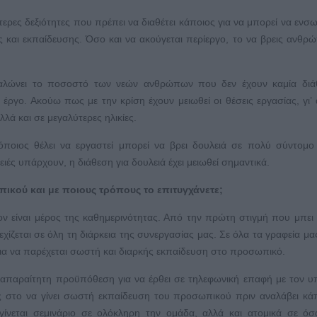
ότερες δεξιότητες που πρέπει να διαθέτει κάποιος για να μπορεί να ενσ
 και εκπαίδευσης. Όσο και να ακούγεται περίεργο, το να βρεις ανθρ
γαλώνει το ποσοστό των νεών ανθρώπων που δεν έχουν καμία διά
γο. Ακούω πως με την κρίση έχουν μειωθεί οι θέσεις εργασίας, γι’ 
λά και σε μεγαλύτερες ηλικίες.
οιος θέλει να εργαστεί μπορεί να βρει δουλειά σε πολύ σύντομο
ειές υπάρχουν, η διάθεση για δουλειά έχει μειωθεί σημαντικά.
ικού και με ποιους τρόπους το επιτυγχάνετε;
έον είναι μέρος της καθημερινότητας. Από την πρώτη στιγμή που μπει
χίζεται σε όλη τη διάρκεια της συνεργασίας μας. Σε όλα τα γραφεία μα
 για να παρέχεται σωστή και διαρκής εκπαίδευση στο προσωπικό.
αι απαραίτητη προϋπόθεση για να έρθει σε τηλεφωνική επαφή με τον 
ος στο να γίνει σωστή εκπαίδευση του προσωπικού πριν αναλάβει κά
 γίνεται σεμινάριο σε ολόκληρη την ομάδα, αλλά και ατομικά σε ό