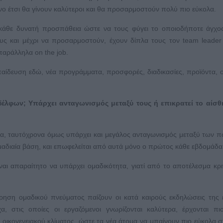
μόνο έτσι θα γίνουν καλύτεροι και θα προσαρμοστούν πολύ πιο εύκολα.
κάθε δυνατή προσπάθεια ώστε να τους φύγει το οποιοδήποτε άγχο
ς και μέχρι να προσαρμοστούν, έχουν δίπλα τους τον team leader
 παράλληλα on the job.
ίδευση εδώ, νέα προγράμματα, προσφορές, διαδικασίες, προϊόντα, 
έλφων; Υπάρχει ανταγωνισμός μεταξύ τους ή επικρατεί το αίσθ
ίμα, ταυτόχρονα όμως υπάρχει και μεγάλος ανταγωνισμός μεταξύ των 
ομαδιαία βάση, και επωφελείται από αυτά μόνο ο πρώτος κάθε εβδομάδα
ίναι απαραίτητο να υπάρχει ομαδικότητα, γιατί από το αποτέλεσμα κρ
ρηση ομαδικού πνεύματος παίζουν οι κατά καιρούς εκδηλώσεις της ε
 στις οποίες οι εργαζόμενοι γνωρίζονται καλύτερα, έρχονται πι
ικογενειακού κλίματος, ώστε τα νέα άτομα να μπαίνουν πιο εύκολα σ