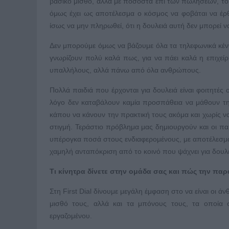
βασικό μισθό, αλλά με ποσοστά επί των πωλήσεων, το 
όμως έχει ως αποτέλεσμα ο κόσμος να φοβάται να έρθε
ίσως να μην πληρωθεί, ότι η δουλειά αυτή δεν μπορεί ν
Δεν μπορούμε όμως να βάζουμε όλα τα τηλεφωνικά κέν
γνωρίζουν πολύ καλά πως, για να πάει καλά η επιχείρ
υπαλλήλους, αλλά πάνω από όλα ανθρώπους.
Πολλά παιδιά που έρχονται για δουλειά είναι φοιτητές 
λόγο δεν καταβάλουν καμία προσπάθεια να μάθουν τη
κάπου να κάνουν την πρακτική τους ακόμα και χωρίς ν
στιγμή. Τεράστιο πρόβλημα μας δημιουργούν και οι παρ
υπέρογκα ποσά στους ενδιαφερομένους, με αποτέλεσμα
χαμηλή ανταπόκριση από το κοινό που ψάχνει για δουλ
Tι κίνητρα δίνετε στην ομάδα σας και πώς την παρα
Στη First Dial δίνουμε μεγάλη έμφαση στο να είναι οι 
μισθό τους, αλλά και τα μπόνους τους, τα οποία 
εργαζομένου.