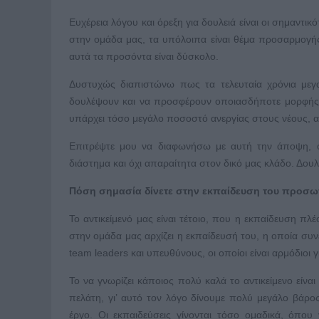
Ευχέρεια λόγου και όρεξη για δουλειά είναι οι σημαντικ
στην ομάδα μας, τα υπόλοιπα είναι θέμα προσαρμογής
αυτά τα προσόντα είναι δύσκολο.
Δυστυχώς διαπιστώνω πως τα τελευταία χρόνια με
δουλέψουν και να προσφέρουν οποιασδήποτε μορφής έρ
υπάρχει τόσο μεγάλο ποσοστό ανεργίας στους νέους, αλ
Επιτρέψτε μου να διαφωνήσω με αυτή την άποψη, όπ
διάστημα και όχι απαραίτητα στον δικό μας κλάδο. Δουλ
Πόση σημασία δίνετε στην εκπαίδευση του προσωπ
Το αντικείμενό μας είναι τέτοιο, που η εκπαίδευση πλ
στην ομάδα μας αρχίζει η εκπαίδευσή του, η οποία συνε
team leaders και υπευθύνους, οι οποίοι είναι αρμόδιοι
Το να γνωρίζει κάποιος πολύ καλά το αντικείμενο είν
πελάτη, γι’ αυτό τον λόγο δίνουμε πολύ μεγάλο βάρ
έργο. Οι εκπαιδεύσεις γίνονται τόσο ομαδικά, όπου