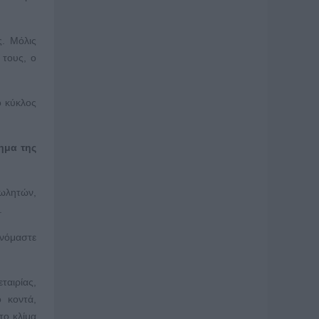
ς. Μόλις
 τους, ο
ο κύκλος
ημα της
πωλητών,
.
ινόμαστε
ταιρίας,
ο κοντά,
το κλίμα