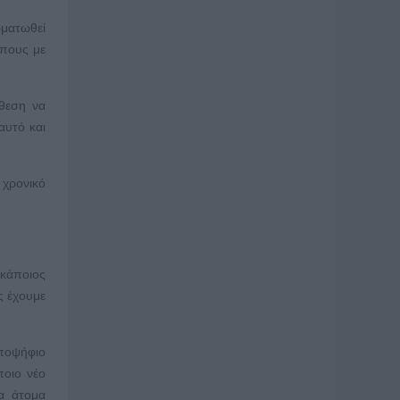
ωματωθεί
ώπους με
θεση να
αυτό και
 χρονικό
 κάποιος
ς έχουμε
υποψήφιο
ποιο νέο
σα άτομα