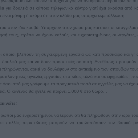
γνωρίζουμε όλοι και δεν υπάρχει λόγος να αναφερθώ περαιτέρω σε αυ
ι για δουλειά σε κάποιο τηλεφωνικό κέντρο γιατί έχει ακούσει από κ
α είναι μόνιμη ή ακόμα ότι στον κλάδο μας υπάρχει εκμετάλλευση.
τρα στον ίδιο κουβά. Υπάρχουν στον χώρο μας και σωστοί επαγγελματ
ησή τους, πρέπει να έχουν καλούς και ευχαριστημένους συνεργάτες, 
οι οποίοι βλέπουν τη συγκεκριμένη εργασία ως κάτι πρόσκαιρο και γι’ 
 δουλειά μας και να δουν προοπτικές σε αυτή. Αντιθέτως προτιμούν
α πληρώνονται, αρκεί να δουλέψουν στο αντικείμενο των σπουδών του
απλανητικές αγγελίες εργασίας στα sites, αλλά και σε εφημερίδες, πο
 όσοι από μας γράφουμε τα πραγματικά ποσά σε αγγελίες μας να έχο
ειά. O καθένας θα ήθελε να παίρνει 1.000 € στο 6ωρο…
κινείτε;
άνθρωποί μας ευχαριστημένοι, να ξέρουν ότι θα πληρωθούν στην ώρα του
σε πολλές περιπτώσεις μπορούν να τριπλασιάσουν τον βασικό μι