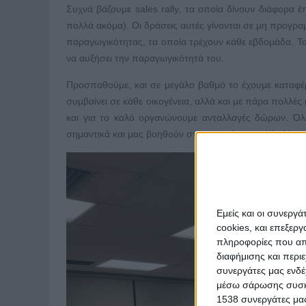
Συχνά βάζουμε sales rally, τα οποία δίνουν διάφορα έπ
πολλά ακόμα). Οι δράσεις αυτές γίνονται σε μη προγρα
παραγωγικότητας, τα οποία τρέχουν κάθε εβδομάδα. Τα
να αυξήσει την παραγωγικότητά του.
Προσπαθούμε, και σε μεγάλο βαθμό το έχουμε καταφέρε
συμβαίνει σε κάθε οικογένεια, αλλά και με πάρα πολλέ
και για το καλό οργανώνουμε ανταλλαγές δώρων. Όλα
σημαντικά και μας βοηθούν στο να υπάρχει καλό κλίμα
Εμείς και οι συνεργ
cookies, και επεξε
πληροφορίες που απο
διαφήμισης και περι
συνεργάτες μας ενδέ
μέσω σάρωσης συσκευ
1538 συνεργάτες μας