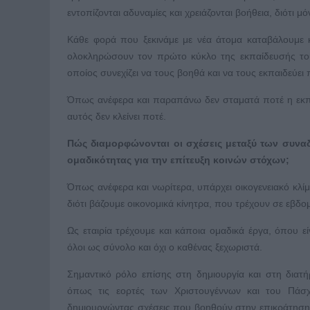
εντοπίζονται αδυναμίες και χρειάζονται βοήθεια, διότι 
Κάθε φορά που ξεκινάμε με νέα άτομα καταβάλουμε 
ολοκληρώσουν τον πρώτο κύκλο της εκπαίδευσής του
οποίος συνεχίζει να τους βοηθά και να τους εκπαιδεύει
Όπως ανέφερα και παραπάνω δεν σταματά ποτέ η εκπα
αυτός δεν κλείνει ποτέ.
Πώς διαμορφώνονται οι σχέσεις μεταξύ των συναδ
ομαδικότητας για την επίτευξη κοινών στόχων;
Όπως ανέφερα και νωρίτερα, υπάρχει οικογενειακό κλ
διότι βάζουμε οικονομικά κίνητρα, που τρέχουν σε εβδ
Ως εταιρία τρέχουμε και κάποια ομαδικά έργα, όπου ε
όλοι ως σύνολο και όχι ο καθένας ξεχωριστά.
Σημαντικό ρόλο επίσης στη δημιουργία και στη διατή
όπως τις εορτές των Χριστουγέννων και του Πάσχα,
δημιουργώντας σχέσεις που βοηθούν στην επικράτηση ο