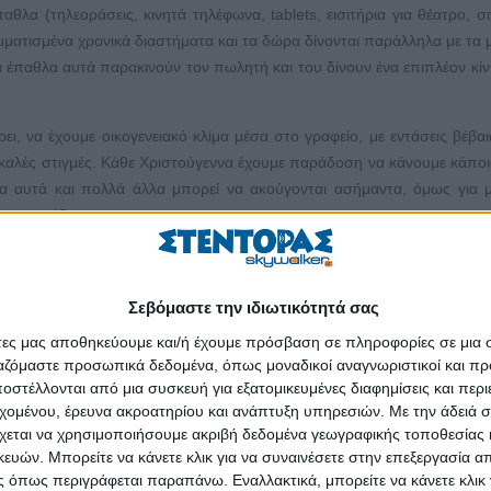
αθλα (τηλεοράσεις, κινητά τηλέφωνα, tablets, εισιτήρια για θέατρο, σι
μματισμένα χρονικά διαστήματα και τα δώρα δίνονται παράλληλα με τα
 έπαθλα αυτά παρακινούν τον πωλητή και του δίνουν ένα επιπλέον κίν
ι, να έχουμε οικογενειακό κλίμα μέσα στο γραφείο, με εντάσεις βέβα
ς καλές στιγμές. Κάθε Χριστούγεννα έχουμε παράδοση να κάνουμε κάποι
 αυτά και πολλά άλλα μπορεί να ακούγονται ασήμαντα, όμως για μ
 στην ομάδα.
Σεβόμαστε την ιδιωτικότητά σας
άτες μας αποθηκεύουμε και/ή έχουμε πρόσβαση σε πληροφορίες σε μια
ργαζόμαστε προσωπικά δεδομένα, όπως μοναδικοί αναγνωριστικοί και 
στέλλονται από μια συσκευή για εξατομικευμένες διαφημίσεις και περ
εχομένου, έρευνα ακροατηρίου και ανάπτυξη υπηρεσιών.
Με την άδειά σα
χεται να χρησιμοποιήσουμε ακριβή δεδομένα γεωγραφικής τοποθεσίας 
ών. Μπορείτε να κάνετε κλικ για να συναινέσετε στην επεξεργασία απ
 όπως περιγράφεται παραπάνω. Εναλλακτικά, μπορείτε να κάνετε κλικ γ