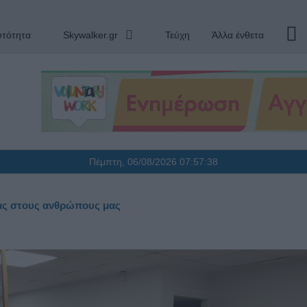
υτότητα
Skywalker.gr
Τεύχη
Άλλα ένθετα
Πέμπτη, 06/08/2026
07:57:39
ας στους ανθρώπους μας