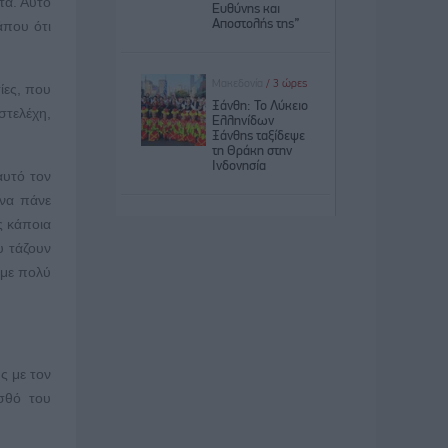
τά. Αυτό
άπου ότι
ίες, που
στελέχη,
αυτό τον
 να πάνε
ς κάποια
υ τάζουν
υμε πολύ
ς με τον
σθό του