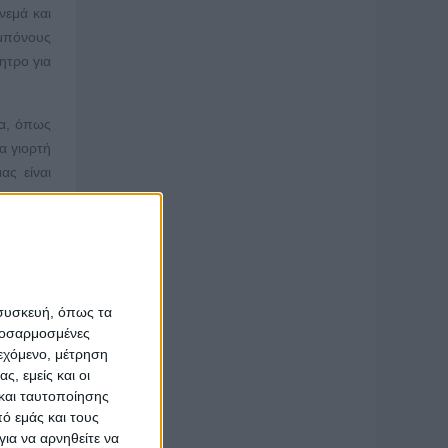
νεμά και
 μπόνους
ητρο για
ια, όπως
α γιορτή
ας είναι
 συσκευή, όπως τα
προσαρμοσμένες
ιεχόμενο, μέτρηση
ς, εμείς και οι
και ταυτοποίησης
ό εμάς και τους
ια να αρνηθείτε να