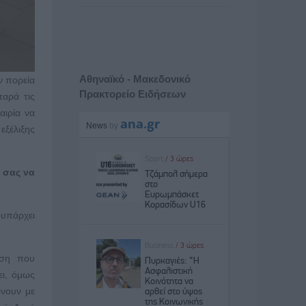
Αθηναϊκό - Μακεδονικό
ν πορεία
Πρακτορείο Ειδήσεων
παρά τις
αιρία να
εξέλιξης
 σας να
 υπάρχει
ηση που
ει, όμως
ώνουν με