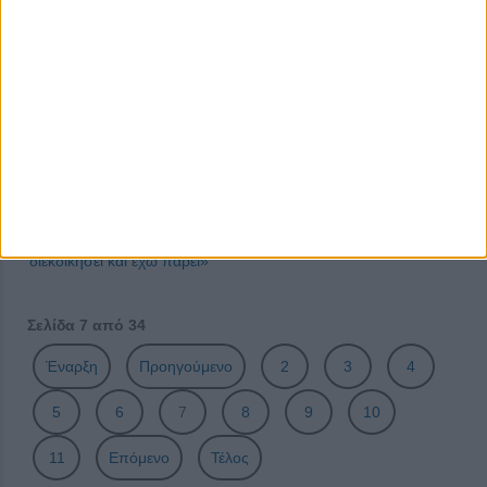
συναίσθημα και, ναι, έχω φοβηθεί».
Μάρα Μεϊμαρίδη: «Η κοινωνία μας είναι -δυστυχώς- πλέον
ψεύτικη, κακεντρεχής και αμόρφωτη»
Γεωργία Ζώη: «Η υπομονή, η καρτερία, η συγχώρηση και η
αγάπη είναι οι μέγιστες των αρετών...»
Ανδριάνα Μπάμπαλη: «Θα με χαρακτήριζα άνθρωπο της
λογικής, λίγο πιο πραγματίστρια»
Αργύρης Αγγέλου: «Νιώθω πολύ τυχερός για τις ευκαιρίες
που μου έχουν δοθεί και πολύ περήφανος για αυτές που έχω
διεκδικήσει και έχω πάρει»
Σελίδα 7 από 34
Έναρξη
Προηγούμενο
2
3
4
5
6
7
8
9
10
11
Επόμενο
Τέλος