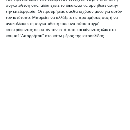
συγκατάθεσή σας, αλλά έχετε το δικαίωμα να αρνηθείτε αυτήν
Έχοντας ήδη
την επεξεργασία. Οι προτιμήσεις σαςθα ισχύουν μόνο για αυτόν
τον ιστότοπο. Μπορείτε να αλλάξετε τις προτιμήσεις σας ή να
πρωταγωνιστήσει
ανακαλέσετε τη συγκατάθεσή σας ανά πάσα στιγμή
και συμμετάσχει σε
επιστρέφοντας σε αυτόν τον ιστότοπο και κάνοντας κλικ στο
πολλές
κουμπί "Απορρήτου" στο κάτω μέρος της ιστοσελίδας.
επιτυχημένες
θεατρικές
παραστάσεις και τηλεοπτικές σειρές, η ηθοποιός Σοφία
Παυλίδου αποδεικνύει πως μπορεί να τα καταφέρει εξαιρετικά
και στο τραγούδι, καθώς την απολαμβάνουμε κάθε Σάββατο
βράδυ στη σκηνή του τηλεοπτικού σόου «
Just
the
2
of
us
».
Γιατί επέλεξε την ηθοποιία; Την έχει ποτέ απογοητεύσει αυτή της
η επιλογή; Ποιες είναι οι σκέψεις της για την υποβάθμιση των
καλλιτεχνικών πτυχίων; Και τι συμβουλεύει τους νέους που
επιθυμούν να ασχοληθούν επαγγελματικά με την υποκριτική;
Απαντάει όλες τις ερωτήσεις μας στο
stentoras
.
gr
και την
ευχαριστούμε θερμά.