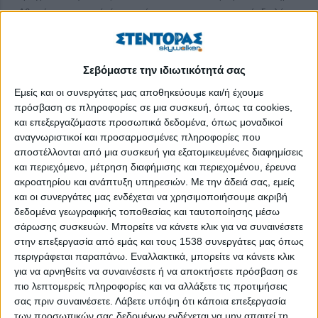
Αθηνών και σκοπό έχει το άνοιγμα του ουσιαστικού διαλόγου
και την ανάδειξη καλών πρακτικών σε θέματα που αφορούν όλο
το οικοσύστημα της Κοινωνίας των Πολιτών, συνομιλήσαμε με
τον συνιδρυτή της, τον κ. Σωτήρη Πετρόπουλο. Ποιο είναι το
Σεβόμαστε την ιδιωτικότητά σας
όραμά του και ποια τα μελλοντικά σχέδια του
HIGGS
;
Εμείς και οι συνεργάτες μας αποθηκεύουμε και/ή έχουμε
Αποκαλύπτονται παρακάτω στη συνέντευξη που παραχώρησε
πρόσβαση σε πληροφορίες σε μια συσκευή, όπως τα cookies,
στο
stentoras
.
gr
.
και επεξεργαζόμαστε προσωπικά δεδομένα, όπως μοναδικοί
αναγνωριστικοί και προσαρμοσμένες πληροφορίες που
Κύριε Πετρόπουλε, πείτε μας λίγα λόγια για την
αποστέλλονται από μια συσκευή για εξατομικευμένες διαφημίσεις
πρωτοβουλία
HIGGS
. Σε
και περιεχόμενο, μέτρηση διαφήμισης και περιεχομένου, έρευνα
ακροατηρίου και ανάπτυξη υπηρεσιών.
Με την άδειά σας, εμείς
ΠΕΡΙΣΣΌΤΕΡΑ...
και οι συνεργάτες μας ενδέχεται να χρησιμοποιήσουμε ακριβή
δεδομένα γεωγραφικής τοποθεσίας και ταυτοποίησης μέσω
σάρωσης συσκευών. Μπορείτε να κάνετε κλικ για να συναινέσετε
Σοφία Παυλίδου: «Είμαι ευτυχής που βρίσκομαι σε αυτό
στην επεξεργασία από εμάς και τους 1538 συνεργάτες μας όπως
τον χώρο και νιώθω πως εντέλει η επαγγελματική μου
περιγράφεται παραπάνω. Εναλλακτικά, μπορείτε να κάνετε κλικ
επιλογή με δικαίωσε»
για να αρνηθείτε να συναινέσετε ή να αποκτήσετε πρόσβαση σε
πιο λεπτομερείς πληροφορίες και να αλλάξετε τις προτιμήσεις
Δημοσιεύθηκε : Δευτέρα, 03 Απριλίου 2023 12:52
σας πριν συναινέσετε.
Λάβετε υπόψη ότι κάποια επεξεργασία
των προσωπικών σας δεδομένων ενδέχεται να μην απαιτεί τη