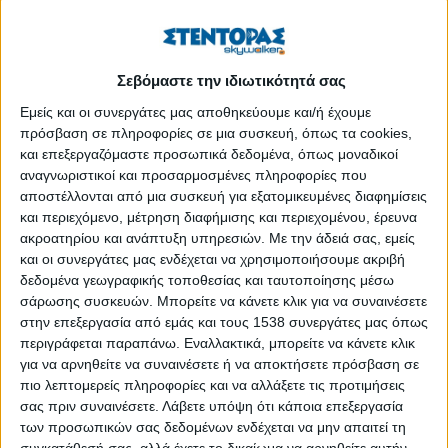
πάνω απ’ όλα, την επίμονη ελπίδα της επιστροφής.
Θυμάται τη στιγμή που τη λάξευσαν, τη μετέτρεψαν σε
ανθρώπινο σώμα και την τοποθέτησαν στο Ερέχθειο μαζί
Σεβόμαστε την ιδιωτικότητά σας
με τις υπόλοιπες
Εμείς και οι συνεργάτες μας αποθηκεύουμε και/ή έχουμε
πρόσβαση σε πληροφορίες σε μια συσκευή, όπως τα cookies,
ΠΕΡΙΣΣΌΤΕΡΑ...
και επεξεργαζόμαστε προσωπικά δεδομένα, όπως μοναδικοί
αναγνωριστικοί και προσαρμοσμένες πληροφορίες που
αποστέλλονται από μια συσκευή για εξατομικευμένες διαφημίσεις
Θετός γιος
και περιεχόμενο, μέτρηση διαφήμισης και περιεχομένου, έρευνα
Δημοσιεύθηκε : Τρίτη, 21 Ιουλίου 2026 16:28
ακροατηρίου και ανάπτυξη υπηρεσιών.
Με την άδειά σας, εμείς
και οι συνεργάτες μας ενδέχεται να χρησιμοποιήσουμε ακριβή
Γιάννης
δεδομένα γεωγραφικής τοποθεσίας και ταυτοποίησης μέσω
Καραγιάννης
σάρωσης συσκευών. Μπορείτε να κάνετε κλικ για να συναινέσετε
στην επεξεργασία από εμάς και τους 1538 συνεργάτες μας όπως
Θετός γιος
περιγράφεται παραπάνω. Εναλλακτικά, μπορείτε να κάνετε κλικ
για να αρνηθείτε να συναινέσετε ή να αποκτήσετε πρόσβαση σε
Εκδόσεις Επίμετρο
πιο λεπτομερείς πληροφορίες και να αλλάξετε τις προτιμήσεις
σας πριν συναινέσετε.
Λάβετε υπόψη ότι κάποια επεξεργασία
Κυκλοφόρησε από τις Εκδόσεις Επίμετρο το νέο νουάρ
των προσωπικών σας δεδομένων ενδέχεται να μην απαιτεί τη
μυθιστόρημα του Γιάννη Καραγιάννη
Θετός γιος
.