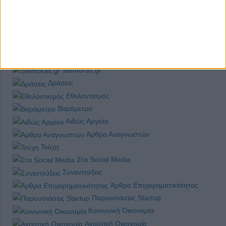
Κείμενα
Made in Greece
Ποίηση - Στίχοι
Εργασία
Podcasts
Stentoras.gr
Δράσεις
Εθελοντισμός
Βαρόμετρο
Αιδώς Αργείοι
Άρθρα Αναγνωστών
Τεύχη
Στα Social Media
Συνεντεύξεις
Άρθρα Επιχειρηματικότητας
Παρουσιάσεις Startup
Κοινωνική Οικονομία
Αγροτική Οικονομία