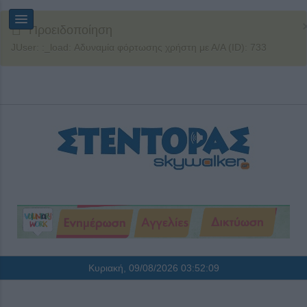
Προειδοποίηση
JUser: :_load: Αδυναμία φόρτωσης χρήστη με Α/Α (ID): 733
Κυριακή, 09/08/2026
03:52:09