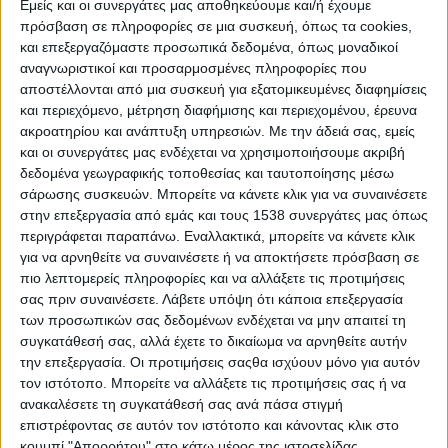
Εμείς και οι συνεργάτες μας αποθηκεύουμε και/ή έχουμε
βόλτα. Έχουμε αναλογιστεί ποτέ όμως τον κίνδυνο που μπορεί
πρόσβαση σε πληροφορίες σε μια συσκευή, όπως τα cookies,
να κρύβει; Έχουμε ποτέ σκεφτεί πώς μπορούμε να
και επεξεργαζόμαστε προσωπικά δεδομένα, όπως μοναδικοί
προστατευτούμε από μια διαδικτυακή επίθεση ή από έναν
αναγνωριστικοί και προσαρμοσμένες πληροφορίες που
διαδικτυακό κίνδυνο που μπορεί να προκύψει;
αποστέλλονται από μια συσκευή για εξατομικευμένες διαφημίσεις
και περιεχόμενο, μέτρηση διαφήμισης και περιεχομένου, έρευνα
Το διαδίκτυο δεν βρίσκεται μόνο στο κινητό τηλέφωνο και στον
ακροατηρίου και ανάπτυξη υπηρεσιών.
Με την άδειά σας, εμείς
υπολογιστή μας, αλλά και στις κάμερες ασφαλείας του σπιτιού
και οι συνεργάτες μας ενδέχεται να χρησιμοποιήσουμε ακριβή
μας, της εργασίας μας και ολόκληρης της πόλης στην οποία
δεδομένα γεωγραφικής τοποθεσίας και ταυτοποίησης μέσω
ζούμε. Βρίσκεται επίσης στις οικιακές συσκευές μας (smart TV,
σάρωσης συσκευών. Μπορείτε να κάνετε κλικ για να συναινέσετε
στην επεξεργασία από εμάς και τους 1538 συνεργάτες μας όπως
smart washing machine κτλ.). Έχουμε σκεφτεί ποτέ όμως τι θα
περιγράφεται παραπάνω. Εναλλακτικά, μπορείτε να κάνετε κλικ
γίνει εάν κάποιος επιτήδειος hacker χρησιμοποιήσει αυτή την
για να αρνηθείτε να συναινέσετε ή να αποκτήσετε πρόσβαση σε
ευκολία που μας παρέχει το διαδίκτυο για να μας πλήξει;
πιο λεπτομερείς πληροφορίες και να αλλάξετε τις προτιμήσεις
σας πριν συναινέσετε.
Λάβετε υπόψη ότι κάποια επεξεργασία
Στον αιώνα του διαδικτύου λοιπόν, όπως κάποιοι από εμάς
των προσωπικών σας δεδομένων ενδέχεται να μην απαιτεί τη
μαθαίνουμε κάποια πολεμική τέχνη για την αυτοάμυνά μας σε
συγκατάθεσή σας, αλλά έχετε το δικαίωμα να αρνηθείτε αυτήν
μια ενδεχόμενη επίθεση στον δρόμο, έτσι θα πρέπει να
την επεξεργασία. Οι προτιμήσεις σαςθα ισχύουν μόνο για αυτόν
προστατευτούμε και από κάποια ενδεχόμενη κυβερνο-επίθεση.
τον ιστότοπο. Μπορείτε να αλλάξετε τις προτιμήσεις σας ή να
ανακαλέσετε τη συγκατάθεσή σας ανά πάσα στιγμή
Α.
Ασύρματο δίκτυο (wi-fi)
επιστρέφοντας σε αυτόν τον ιστότοπο και κάνοντας κλικ στο
κουμπί "Απορρήτου" στο κάτω μέρος της ιστοσελίδας.