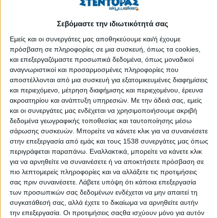
🇩🇪 Διεθνής Ανταλλαγή Νέων στη Γερμανία!
Δημοσιεύθηκε : Τρίτη, 15 Ιουλίου 2025 10:51
Σεβόμαστε την ιδιωτικότητά σας
Εμείς και οι συνεργάτες μας αποθηκεύουμε και/ή έχουμε
πρόσβαση σε πληροφορίες σε μια συσκευή, όπως τα cookies,
και επεξεργαζόμαστε προσωπικά δεδομένα, όπως μοναδικοί
αναγνωριστικοί και προσαρμοσμένες πληροφορίες που
αποστέλλονται από μια συσκευή για εξατομικευμένες διαφημίσεις
και περιεχόμενο, μέτρηση διαφήμισης και περιεχομένου, έρευνα
ακροατηρίου και ανάπτυξη υπηρεσιών.
Με την άδειά σας, εμείς
και οι συνεργάτες μας ενδέχεται να χρησιμοποιήσουμε ακριβή
δεδομένα γεωγραφικής τοποθεσίας και ταυτοποίησης μέσω
σάρωσης συσκευών. Μπορείτε να κάνετε κλικ για να συναινέσετε
στην επεξεργασία από εμάς και τους 1538 συνεργάτες μας όπως
περιγράφεται παραπάνω. Εναλλακτικά, μπορείτε να κάνετε κλικ
για να αρνηθείτε να συναινέσετε ή να αποκτήσετε πρόσβαση σε
πιο λεπτομερείς πληροφορίες και να αλλάξετε τις προτιμήσεις
σας πριν συναινέσετε.
Λάβετε υπόψη ότι κάποια επεξεργασία
Το Disconnect Reconnect απευθύνεται σε νέες και
των προσωπικών σας δεδομένων ενδέχεται να μην απαιτεί τη
νέους ηλικίας 18 έως 29 ετών, με ενδιαφέρον για τις
συγκατάθεσή σας, αλλά έχετε το δικαίωμα να αρνηθείτε αυτήν
παραστατικές τέχνες, που αγαπούν τη φύση, τις μεγάλες
την επεξεργασία. Οι προτιμήσεις σαςθα ισχύουν μόνο για αυτόν