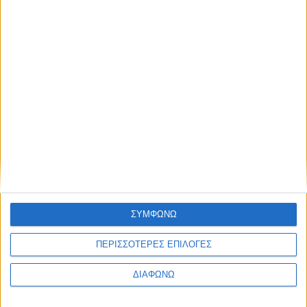
Facebook Social Comments
Γερμανία
Euphoria Youth Lab
ανταλλαγή νέων
Προηγούμενο
Επόμενο
ΣΥΜΦΩΝΩ
ΠΕΡΙΣΣΟΤΕΡΕΣ ΕΠΙΛΟΓΕΣ
ΔΙΑΦΩΝΩ