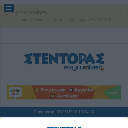
Προειδοποίηση
JUser: :_load: Αδυναμία φόρτωσης χρήστη με Α/Α (ID): 745
Παρασκευή, 07/08/2026
10:24:11