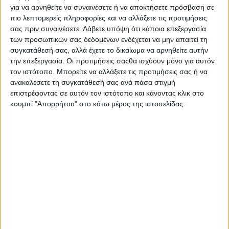
Η ΑΜΚΕ ΙΑΣΙΣ παρουσιάζει τον νέο της οδηγό με τίτλο
για να αρνηθείτε να συναινέσετε ή να αποκτήσετε πρόσβαση σε
«Δεξιότητες Ζωής και Εργασίας»
, ένα ολοκληρωμένο
πιο λεπτομερείς πληροφορίες και να αλλάξετε τις προτιμήσεις
εγχειρίδιο που δημιουργήθηκε με στόχο να υποστηρίξει την
σας πριν συναινέσετε.
Λάβετε υπόψη ότι κάποια επεξεργασία
προσωπική και επαγγελματική ανάπτυξη κάθε ατόμου,
των προσωπικών σας δεδομένων ενδέχεται να μην απαιτεί τη
συγκατάθεσή σας, αλλά έχετε το δικαίωμα να αρνηθείτε αυτήν
ανεξαρτήτως ηλικίας ή επαγγελματικού υποβάθρου. Ο οδηγός
την επεξεργασία. Οι προτιμήσεις σαςθα ισχύουν μόνο για αυτόν
αυτός βασίζεται σε σύγχρονη θεωρητική τεκμηρίωση και
τον ιστότοπο. Μπορείτε να αλλάξετε τις προτιμήσεις σας ή να
πρακτικά εργαλεία προκειμένου να ενδυναμώσει τον
ανακαλέσετε τη συγκατάθεσή σας ανά πάσα στιγμή
αναγνώστη στην κατανόηση, καλλιέργεια και εφαρμογή
επιστρέφοντας σε αυτόν τον ιστότοπο και κάνοντας κλικ στο
κρίσιμων δεξιοτήτων που απαιτούν η σύγχρονη κοινωνία και
κουμπί "Απορρήτου" στο κάτω μέρος της ιστοσελίδας.
αγορά εργασίας.
Αναγνωρίζοντας την ανάγκη για ισορροπία ανάμεσα σε
«σκληρές» και «ήπιες» δεξιότητες (hard & soft skills), ο οδηγός
εξετάζει διεξοδικά θεματικές όπως:
Επικοινωνιακές δεξιότητες και συναισθηματική
νοημοσύνη
Διαχείριση άγχους και χρόνου
Κριτική σκέψη και λήψη αποφάσεων
Ηγεσία, ομαδικότητα και ενσυνειδητότητα