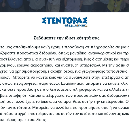
Σεβόμαστε την ιδιωτικότητά σας
άτες μας αποθηκεύουμε και/ή έχουμε πρόσβαση σε πληροφορίες σε μια
ργαζόμαστε προσωπικά δεδομένα, όπως μοναδικοί αναγνωριστικοί και 
Academy 2025, στην Κόρινθο, στην οποία συμμετείχαν 233 Οδηγοί και
στέλλονται από μια συσκευή για εξατομικευμένες διαφημίσεις και περ
εχομένου, έρευνα ακροατηρίου και ανάπτυξη υπηρεσιών.
Με την άδειά σα
χεται να χρησιμοποιήσουμε ακριβή δεδομένα γεωγραφικής τοποθεσίας 
ή αποστολή, αποτελούμενη από μέλη του Διοικητικού Συμβουλίου, των
ών. Μπορείτε να κάνετε κλικ για να συναινέσετε στην επεξεργασία απ
ιδεύσεων καθώς και 3 Περιφερειακές Εφόρους, που παρακολούθησαν
 όπως περιγράφεται παραπάνω. Εναλλακτικά, μπορείτε να κάνετε κλικ γ
οκτήσετε πρόσβαση σε πιο λεπτομερείς πληροφορίες και να αλλάξετε τι
ν στους ρόλους τους,
βετε υπόψη ότι κάποια επεξεργασία των προσωπικών σας δεδομένων ε
γανωτική ομάδα του Academy 2025, μεταξύ των οποίων και 2 μέλη μα
εσή σας, αλλά έχετε το δικαίωμα να αρνηθείτε αυτήν την επεξεργασία. 
ργάνωση ως Listening Ears, αποκτώντας έτσι πολύτιμη γνώση,
τόν τον ιστότοπο. Μπορείτε να αλλάξετε τις προτιμήσεις σας ή να ανακα
tator, μέσω των ρόλων τους στην Europe Region και στη WAGGGS.
 πάσα στιγμή επιστρέφοντας σε αυτόν τον ιστότοπο και κάνοντας κλι
ω μέρος της ιστοσελίδας.
αι Εργίνα Μισιακού.