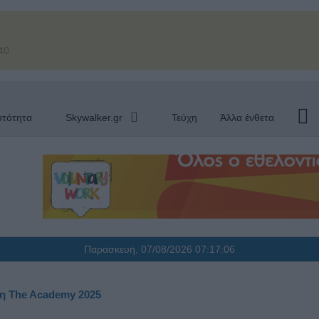
40
υτότητα
Skywalker.gr
Τεύχη
Άλλα ένθετα
Παρασκευή, 07/08/2026
07:17:07
ση The Academy 2025