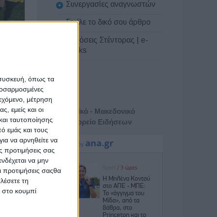
Συνεργασίες αναγνωστών
Στείλε το δικό σου άρθρο
Εκδόσεις Στέντορας | e-
books
 συσκευή, όπως τα
προσαρμοσμένες
ιεχόμενο, μέτρηση
ς, εμείς και οι
Αθηναϊκό - Μακεδονικό
και ταυτοποίησης
Πρακτορείο Ειδήσεων
ό εμάς και τους
ια να αρνηθείτε να
ς προτιμήσεις σας
νδέχεται να μην
ς που
Οι προτιμήσεις σαςθα
λέσετε τη
κ στο κουμπί