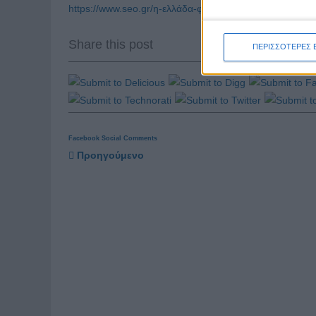
https://www.seo.gr/η-ελλάδα-φιλοξένησε-την-εκπαιδευτι
Share this post
ΠΕΡΙΣΣΟΤΕΡΕΣ 
Facebook Social Comments
Προηγούμενο