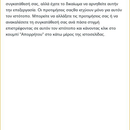
παραβίασης της
συγκατάθεσή σας, αλλά έχετε το δικαίωμα να αρνηθείτε αυτήν
την επεξεργασία. Οι προτιμήσεις σαςθα ισχύουν μόνο για αυτόν
περιβαλλοντικής
τον ιστότοπο. Μπορείτε να αλλάξετε τις προτιμήσεις σας ή να
νομοθεσίας στη
ανακαλέσετε τη συγκατάθεσή σας ανά πάσα στιγμή
Ζάκυνθο που έχουν μείνει χωρίς κυρώσεις
επιστρέφοντας σε αυτόν τον ιστότοπο και κάνοντας κλικ στο
Κοινή ανακοίνωση
κουμπί "Απορρήτου" στο κάτω μέρος της ιστοσελίδας.
Πέμπτη 2 Ιουλίου 202
Δεν πρόκειται για μια τεχνική λεπτομέρεια της διοίκησης. Πρόκειται
για τον τρόπο με τον οποίο προστατεύεται — ή δεν προστατεύεται
— ένας από τους σημαντικότερους φυσικούς θησαυρούς της χώρα
και της Μεσογείου:
το Εθνικό Θαλάσσιο Πάρκο Ζακύνθου.
Σύμφωνα με τα διαθέσιμα στοιχεία που υπάρχουν αναρτημένα στη
ΠΕΡΙΣΣΌΤΕΡΑ...
Ελλάδα χωρίς πλαστική ρύπανση
Δημοσιεύθηκε : Τρίτη, 07 Ιουλίου 2026 16:49