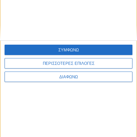
Συνολικός απολογισμός Προγράμματος Υποστήριξης
Εθελοντικών Ομάδων Δασοπυροπροστασίας (2022-
2026)
Δημοσιεύθηκε : Τρίτη, 07 Ιουλίου 2026 16:07
ΣΥΜΦΩΝΩ
Εθελοντές
ΠΕΡΙΣΣΟΤΕΡΕΣ ΕΠΙΛΟΓΕΣ
ΔΙΑΦΩΝΩ
δασοπυροσβέστες: από «ήρωες» στην ενδυνάμωση
και την αναβάθμιση του ρόλου τους
Συνολικός απολογισμός Προγράμματος Υποστήριξης