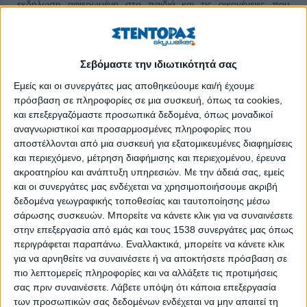
εκδήλωση αφιερωμένη στα παιδιά και τις οικογένειες που
στηρίζει ο σύλλογος, προσφέροντας παράλληλα στους πολίτες
μια υπέροχη ευκαιρία για ψυχαγωγία και κοινωνική προσφορά.
Στην επιτυχία της γιορτής συνέβαλε το πλούσιο πρόγραμμα
δραστηριοτήτων. Μικροί και μεγάλοι είχαν την ευκαιρία να
Σεβόμαστε την ιδιωτικότητά σας
απολαύσουν μια όμορφη καλοκαιρινή βραδιά
Εμείς και οι συνεργάτες μας αποθηκεύουμε και/ή έχουμε
ΠΕΡΙΣΣΌΤΕΡΑ...
πρόσβαση σε πληροφορίες σε μια συσκευή, όπως τα cookies,
και επεξεργαζόμαστε προσωπικά δεδομένα, όπως μοναδικοί
αναγνωριστικοί και προσαρμοσμένες πληροφορίες που
Ζάκυνθος: Πόσο προστατευμένο είναι το Εθνικό
αποστέλλονται από μια συσκευή για εξατομικευμένες διαφημίσεις
Θαλάσσιο Πάρκο;
και περιεχόμενο, μέτρηση διαφήμισης και περιεχομένου, έρευνα
ακροατηρίου και ανάπτυξη υπηρεσιών.
Με την άδειά σας, εμείς
Δημοσιεύθηκε : Πέμπτη, 09 Ιουλίου 2026 15:36
και οι συνεργάτες μας ενδέχεται να χρησιμοποιήσουμε ακριβή
δεδομένα γεωγραφικής τοποθεσίας και ταυτοποίησης μέσω
Ζάκυνθος: Πόσο
σάρωσης συσκευών. Μπορείτε να κάνετε κλικ για να συναινέσετε
προστατευμένο είνα
στην επεξεργασία από εμάς και τους 1538 συνεργάτες μας όπως
τελικά το
περιγράφεται παραπάνω. Εναλλακτικά, μπορείτε να κάνετε κλικ
Εθνικό Θαλάσσιο
για να αρνηθείτε να συναινέσετε ή να αποκτήσετε πρόσβαση σε
Πάρκο;
πιο λεπτομερείς πληροφορίες και να αλλάξετε τις προτιμήσεις
σας πριν συναινέσετε.
Λάβετε υπόψη ότι κάποια επεξεργασία
Δύο περιπτώσεις
των προσωπικών σας δεδομένων ενδέχεται να μην απαιτεί τη