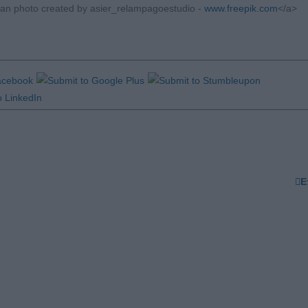
n photo created by asier_relampagoestudio -
www.freepik.com
</a>
Ε