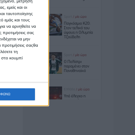
ιεχόμενο, μέτρηση
ς, εμείς και οι
ου, αλλά
και ταυτοποίησης
εύγοντας
ό εμάς και τους
ια να αρνηθείτε να
ς προτιμήσεις σας
νδέχεται να μην
Οι προτιμήσεις σαςθα
λέσετε τη
κ στο κουμπί
νοσήματα
κρατικές
στασίας,
ΜΦΩΝΩ