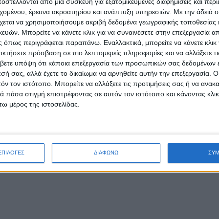
στέλλονται από μια συσκευή για εξατομικευμένες διαφημίσεις και περ
εχομένου, έρευνα ακροατηρίου και ανάπτυξη υπηρεσιών.
Με την άδειά σα
 ή το τρέξιμο κάτω από τον ήλιο, και να φορούν καπέλο με γυαλιά ηλί
χεται να χρησιμοποιήσουμε ακριβή δεδομένα γεωγραφικής τοποθεσίας 
δέρμα να αερίζεται και να διευκολύνει την εξάτμιση του ιδρώτα, αποφ
ών. Μπορείτε να κάνετε κλικ για να συναινέσετε στην επεξεργασία απ
 όπως περιγράφεται παραπάνω. Εναλλακτικά, μπορείτε να κάνετε κλικ γ
οκτήσετε πρόσβαση σε πιο λεπτομερείς πληροφορίες και να αλλάξετε τι
ικά, περιορίζοντας τα λιπαρά και την ποσότητα του φαγητού.
βετε υπόψη ότι κάποια επεξεργασία των προσωπικών σας δεδομένων ε
εσή σας, αλλά έχετε το δικαίωμα να αρνηθείτε αυτήν την επεξεργασία. 
γοντας τα οινοπνευματώδη.
τόν τον ιστότοπο. Μπορείτε να αλλάξετε τις προτιμήσεις σας ή να ανακα
 πάσα στιγμή επιστρέφοντας σε αυτόν τον ιστότοπο και κάνοντας κλι
ά παιδιά, καθώς και τους ηλικιωμένους και τους πάσχοντες από χρόνια 
ω μέρος της ιστοσελίδας.
rotection.gr) έχει ενημερώσει τις αρμόδιες υπηρεσιακά εμπλεκόμενες 
 της χώρας, ώστε να βρίσκονται σε αυξημένη ετοιμότητα πολιτικής προ
 από την επικράτηση των υψηλών θερμοκρασιών.
ΕΠΙΛΟΓΕΣ
ΔΙΑΦΩΝΩ
ΣΥ