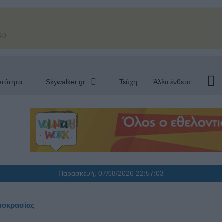
40
υτότητα
Skywalker.gr
Τεύχη
Άλλα ένθετα
Παρασκευή, 07/08/2026
22:57:04
ρμοκρασίας