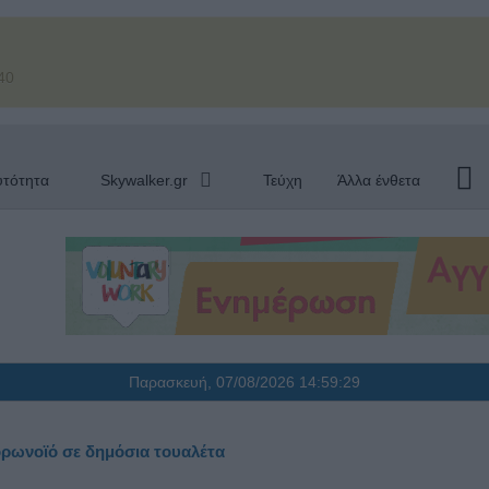
40
υτότητα
Skywalker.gr
Τεύχη
Άλλα ένθετα
Παρασκευή, 07/08/2026
14:59:30
ορωνοϊό σε δημόσια τουαλέτα