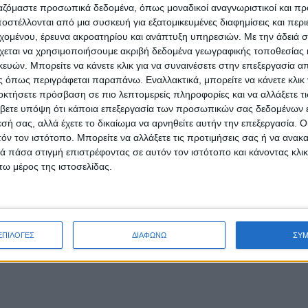
ργαζόμαστε προσωπικά δεδομένα, όπως μοναδικοί αναγνωριστικοί και 
κά, δεν χρησιμοποιεί το κινητό τηλέφωνό του, δεν τρώει και δεν πίνει μ
στέλλονται από μια συσκευή για εξατομικευμένες διαφημίσεις και περ
ίνδυνο.
εχομένου, έρευνα ακροατηρίου και ανάπτυξη υπηρεσιών.
Με την άδειά σα
χεται να χρησιμοποιήσουμε ακριβή δεδομένα γεωγραφικής τοποθεσίας 
 μετάδοση είναι μια πιθανή διαδρομή για τη μετάδοση της Covid-19. 
ών. Μπορείτε να κάνετε κλικ για να συναινέσετε στην επεξεργασία απ
αλέτες που μελετήθηκαν κατά το πρώτο έτος της πανδημίας. Υπάρχουν 
 όπως περιγράφεται παραπάνω. Εναλλακτικά, μπορείτε να κάνετε κλικ γ
ερνάνε πολλή ώρα στο μπάνιο και δεν αλληλεπιδρούν με άλλους. Πιο σ
οκτήσετε πρόσβαση σε πιο λεπτομερείς πληροφορίες και να αλλάξετε τι
άει το καζανάκι έρχονται από τις δικές του εκκρίσεις. Ο κίνδυνος μόλυ
βετε υπόψη ότι κάποια επεξεργασία των προσωπικών σας δεδομένων ε
εσή σας, αλλά έχετε το δικαίωμα να αρνηθείτε αυτήν την επεξεργασία. 
οι πλένουν τα χέρια τους και το μπάνιο καθαρίζεται και αερίζεται
τόν τον ιστότοπο. Μπορείτε να αλλάξετε τις προτιμήσεις σας ή να ανακα
 πάσα στιγμή επιστρέφοντας σε αυτόν τον ιστότοπο και κάνοντας κλι
ω μέρος της ιστοσελίδας.
 της Ιταλίας, της Κίνας και της Σιγκαπούρης εντόπισαν ίχνη του κορωνο
υς, στα καπάκια της λεκάνης, στους νεροχύτες και στις βρύσες.
αφορετικό από τη μετάδοση. Όντως βρήκαμε ότι οι επιφάνειες στις 
 Αν όμως τηρείται αποτελεσματικά η υγιεινή των χεριών και γίνεται κ
ΕΠΙΛΟΓΕΣ
ΔΙΑΦΩΝΩ
ΣΥ