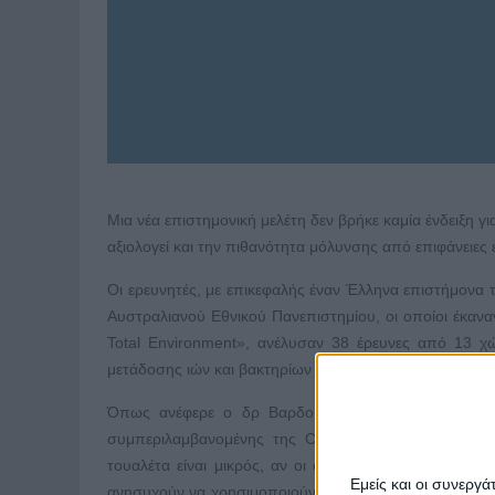
Μια νέα επιστημονική μελέτη δεν βρήκε καμία ένδειξη γ
αξιολογεί και την πιθανότητα μόλυνσης από επιφάνειες 
Οι ερευνητές, με επικεφαλής έναν Έλληνα επιστήμονα
Αυστραλιανού Εθνικού Πανεπιστημίου, οι οποίοι έκανα
Total Environment», ανέλυσαν 38 έρευνες από 13 
μετάδοσης ιών και βακτηρίων σε δημόσιες τουαλέτες μέ
Όπως ανέφερε ο δρ Βαρδουλάκης: «Δεν βρήκαμε κα
συμπεριλαμβανομένης της Covid-19, μέσα στις δημό
τουαλέτα είναι μικρός, αν οι άνθρωποι τηρούν καλή υ
Εμείς και οι συνεργ
ανησυχούν να χρησιμοποιούν δημόσιες τουαλέτες στη δ