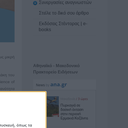
Συνεργασίες αναγνωστών
Στείλε το δικό σου άρθρο
Εκδόσεις Στέντορας | e-
books
ως μικρή
Αθηναϊκό - Μακεδονικό
Πρακτορείο Ειδήσεων
λάκη του
ience of
ανότητα
νισμών,
 δημόσια
άνθρωποι
 συσκευή, όπως τα
αραμονής