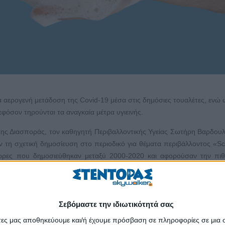
ια αερογενή μετάδοση της Covid-19 μέσα στις δημόσιες τουαλέτες, ενώ 
εφόσον τηρούνται τα αναγκαία μέτρα υγιεινής.
 της Διασποράς, τον καθηγητή Περιβαλλοντικής Υγείας Σωτήρη Βαρδου
ν τη σχετική δημοσίευση στο περιοδικό για θέματα περιβάλλοντος «Sc
χώρες που δημοσιεύθηκαν μεταξύ 2000-2020 και αφορούσαν την πιθ
σω διαφόρων οδών (εισπνοή αέρα, άγγιγμα επιφανειών κ.ά.).
νένα στοιχείο για αερογενή μετάδοση των παθογόνων μικροογργα
σιες τουαλέτες. Ο κίνδυνος να κολλήσει κανείς Covid-19 από μια
Σεβόμαστε την ιδιωτικότητά σας
γιεινή των χεριών τους και η ίδια η τουαλέτα καθαρίζεται καλά. Οι 
άτες μας αποθηκεύουμε και/ή έχουμε πρόσβαση σε πληροφορίες σε μια
ιάρκεια της πανδημίας, αν όμως κανείς ελαχιστοποιήσει τον χρόνο π