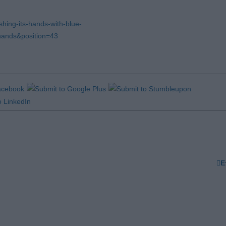
hing-its-hands-with-blue-
ands&position=43
Ε