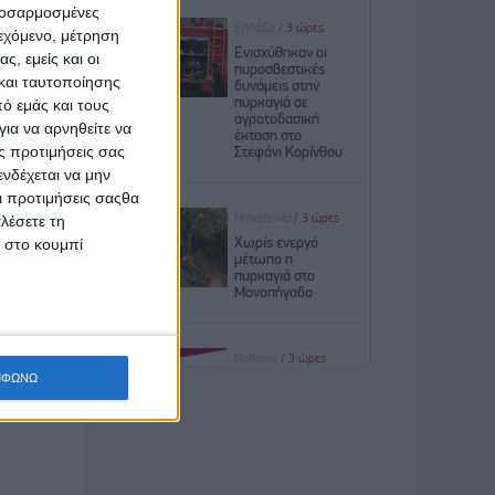
προσαρμοσμένες
έσα στην
ιεχόμενο, μέτρηση
ς, εμείς και οι
και ταυτοποίησης
Όμως δεν
ό εμάς και τους
διάφοροι
ια να αρνηθείτε να
ημαντικό
ς προτιμήσεις σας
νσης από
νδέχεται να μην
Οι προτιμήσεις σαςθα
 σωστά»,
λέσετε τη
κ στο κουμπί
ϊού στις
 Όμως ο
δημόσιες
αθάρισμα
ΜΦΩΝΩ