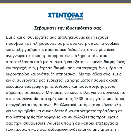
Σεβόμαστε την ιδιωτικότητά σας
Εμείς και οι συνεργάτες μας αποθηκεύουμε και/ή έχουμε
πρόσβαση σε πληροφορίες σε μια συσκευή, όπως τα cookies,
και επεξεργαζόμαστε προσωπικά δεδομένα, όπως μοναδικοί
αναγνωριστικοί και προσαρμοσμένες πληροφορίες που
αποστέλλονται από μια συσκευή για εξατομικευμένες διαφημίσεις
και περιεχόμενο, μέτρηση διαφήμισης και περιεχομένου, έρευνα
ακροατηρίου και ανάπτυξη υπηρεσιών.
Με την άδειά σας, εμείς
και οι συνεργάτες μας ενδέχεται να χρησιμοποιήσουμε ακριβή
δεδομένα γεωγραφικής τοποθεσίας και ταυτοποίησης μέσω
σάρωσης συσκευών. Μπορείτε να κάνετε κλικ για να συναινέσετε
Οι περισσότεροι ασθενείς με COVID-19 που χρειάστηκε να
στην επεξεργασία από εμάς και τους 1538 συνεργάτες μας όπως
νοσηλευτούν σε ΜΕΘ παρουσιάζουν σωματικές, ψυχολογικές ή
περιγράφεται παραπάνω. Εναλλακτικά, μπορείτε να κάνετε κλικ
γνωσιακές διαταραχές έναν χρόνο μετά τη νοσηλεία τους,
για να αρνηθείτε να συναινέσετε ή να αποκτήσετε πρόσβαση σε
πιο λεπτομερείς πληροφορίες και να αλλάξετε τις προτιμήσεις
σύμφωνα με πρόσφατη μελέτη που δημοσιεύτηκε στο έγκριτο
σας πριν συναινέσετε.
Λάβετε υπόψη ότι κάποια επεξεργασία
ιατρικό περιοδικό JAMA.
των προσωπικών σας δεδομένων ενδέχεται να μην απαιτεί τη