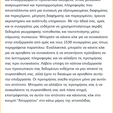
επιβιώνουμε συναισθηματικά. Από τις πιο σημαντικές ίσως
αναγνωριστικοί και προσαρμοσμένες πληροφορίες που
σχέσεις που δημιουργούμε στην ενήλικη ζωή μας είναι οι
αποστέλλονται από μια συσκευή για εξατομικευμένες διαφημίσεις
συντροφικές, οι οποίες καλύπτουν ανάγκες τις οποίες καμία
και περιεχόμενο, μέτρηση διαφήμισης και περιεχομένου, έρευνα
άλλη ανθρώπινη επαφή δεν μπορεί να καλύψει. Ίσως και γι’
ακροατηρίου και ανάπτυξη υπηρεσιών.
Με την άδειά σας, εμείς
αυτό πονάνε τόσο πολύ όταν τελειώνουν.
και οι συνεργάτες μας ενδέχεται να χρησιμοποιήσουμε ακριβή
δεδομένα γεωγραφικής τοποθεσίας και ταυτοποίησης μέσω
Οι υγιείς σχέσεις
σάρωσης συσκευών. Μπορείτε να κάνετε κλικ για να συναινέσετε
στην επεξεργασία από εμάς και τους 1538 συνεργάτες μας όπως
Μια λειτουργική και υγιής συντροφική σχέση φυσιολογικά θα
περιγράφεται παραπάνω. Εναλλακτικά, μπορείτε να κάνετε κλικ
πρέπει να μας προκαλεί συναισθήματα χαράς, ασφάλειας,
για να αρνηθείτε να συναινέσετε ή να αποκτήσετε πρόσβαση σε
ευφορίας, αγάπης και μια αίσθηση του ανήκειν. Φυσικά δεν
πιο λεπτομερείς πληροφορίες και να αλλάξετε τις προτιμήσεις
σας πριν συναινέσετε.
Λάβετε υπόψη ότι κάποια επεξεργασία
υπάρχουν σχέσεις χωρίς σύννεφα ή και μπόρες ακόμα, όμως
των προσωπικών σας δεδομένων ενδέχεται να μην απαιτεί τη
αυτό που είναι σημαντικό πέρα των όποιων δυσκολιών, είναι
συγκατάθεσή σας, αλλά έχετε το δικαίωμα να αρνηθείτε αυτήν
να καταφέρνουν οι δύο σύντροφοι να συνυπάρχουν αρμονικά
την επεξεργασία. Οι προτιμήσεις σαςθα ισχύουν μόνο για αυτόν
και να νιώθουν όμορφα στο σύνολο της επικοινωνίας και της
τον ιστότοπο. Μπορείτε να αλλάξετε τις προτιμήσεις σας ή να
μεταξύ τους συνδιαλλαγής.
ανακαλέσετε τη συγκατάθεσή σας ανά πάσα στιγμή
επιστρέφοντας σε αυτόν τον ιστότοπο και κάνοντας κλικ στο
Τα χαρακτηριστικά των δυσλειτουργικών σχέσεων
κουμπί "Απορρήτου" στο κάτω μέρος της ιστοσελίδας.
Συχνά όμως συναντάμε σχέσεις σχεδόν δυσλειτουργικές, στις