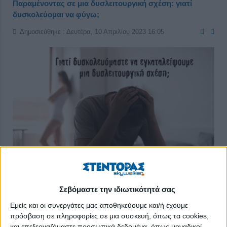
Παραμένοντας σε μια δυσλειτουργική σχέση: γιατί
δυσκολεύομαι να φύγω;
Δημοσιεύθηκε : Δευτέρα, 10 Απριλίου 2023 16:05
Σεβόμαστε την ιδιωτικότητά σας
Εμείς και οι συνεργάτες μας αποθηκεύουμε και/ή έχουμε
Οι άνθρωποι έχουμε ανάγκη να δημιουργούμε σχέσεις, να
πρόσβαση σε πληροφορίες σε μια συσκευή, όπως τα cookies,
ζούμε μέσα σε σύνολα, ομάδες για να μπορούμε να
και επεξεργαζόμαστε προσωπικά δεδομένα, όπως μοναδικοί