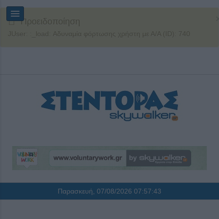
Προειδοποίηση
JUser: :_load: Αδυναμία φόρτωσης χρήστη με Α/Α (ID): 740
Παρασκευή, 07/08/2026
07:57:43