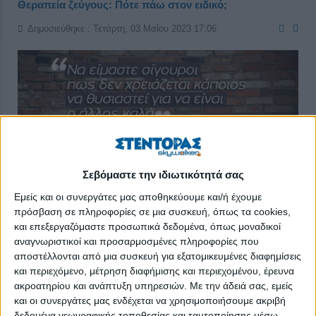
Θεραπεία ζεύγους: Πότε πάω στον ειδικό;
Δημοσιεύθηκε : Τετάρτη, 03 Μαΐου 2023 17:06
Σεβόμαστε την ιδιωτικότητά σας
Εμείς και οι συνεργάτες μας αποθηκεύουμε και/ή έχουμε
πρόσβαση σε πληροφορίες σε μια συσκευή, όπως τα cookies,
και επεξεργαζόμαστε προσωπικά δεδομένα, όπως μοναδικοί
αναγνωριστικοί και προσαρμοσμένες πληροφορίες που
αποστέλλονται από μια συσκευή για εξατομικευμένες διαφημίσεις
και περιεχόμενο, μέτρηση διαφήμισης και περιεχομένου, έρευνα
Είναι η ανάγκη να πιστέψουμε ότι κάποια πράγματα κρατούν
ακροατηρίου και ανάπτυξη υπηρεσιών.
Με την άδειά σας, εμείς
για πάντα.
και οι συνεργάτες μας ενδέχεται να χρησιμοποιήσουμε ακριβή
δεδομένα γεωγραφικής τοποθεσίας και ταυτοποίησης μέσω