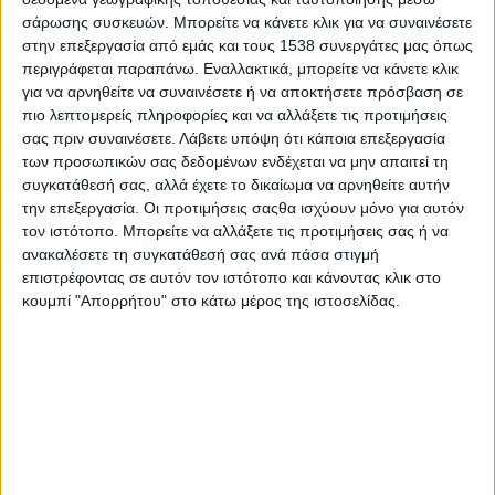
Είναι που θεωρούμε ότι ο άλλος αν μας αγαπάει πρέπει να
σάρωσης συσκευών. Μπορείτε να κάνετε κλικ για να συναινέσετε
μαντεύει τις ανάγκες μας.
στην επεξεργασία από εμάς και τους 1538 συνεργάτες μας όπως
περιγράφεται παραπάνω. Εναλλακτικά, μπορείτε να κάνετε κλικ
Είναι που οι ατομικές μας δυσκολίες μένουν χωρίς
για να αρνηθείτε να συναινέσετε ή να αποκτήσετε πρόσβαση σε
αντιμετώπιση και γίνονται δυσκολίες της σχέσης.
πιο λεπτομερείς πληροφορίες και να αλλάξετε τις προτιμήσεις
σας πριν συναινέσετε.
Λάβετε υπόψη ότι κάποια επεξεργασία
Είναι που το «να έχω δίκιο» ξεπερνά το να «είμαι καλά».
των προσωπικών σας δεδομένων ενδέχεται να μην απαιτεί τη
Είναι που τα λάθη δεν συγχωρούνται.
συγκατάθεσή σας, αλλά έχετε το δικαίωμα να αρνηθείτε αυτήν
την επεξεργασία. Οι προτιμήσεις σαςθα ισχύουν μόνο για αυτόν
Είναι που έχουμε ξεχάσει να σκεφτόμαστε απλά.
τον ιστότοπο. Μπορείτε να αλλάξετε τις προτιμήσεις σας ή να
ανακαλέσετε τη συγκατάθεσή σας ανά πάσα στιγμή
Είναι που το να λάβεις βοήθεια εκλαμβάνεται ως προσωπική
επιστρέφοντας σε αυτόν τον ιστότοπο και κάνοντας κλικ στο
αποτυχία και συνοδεύεται από ντροπή.
κουμπί "Απορρήτου" στο κάτω μέρος της ιστοσελίδας.
Και κάπως έτσι έρχεται μια μέρα που νιώθεις μόνος, αβοήθητος
και εγκλωβισμένος σε μια σχέση και απλώς εγκαταλείπεις. Είναι
έτσι όμως τα πράγματα; Τίποτα δεν αλλάζει και τίποτα δεν
μπορείς να κάνεις γι αυτό; Η απάντηση είναι ξεκάθαρη. Όχι, δεν
είναι έτσι.
Πότε λοιπόν αναζητούμε βοήθεια από ειδικό; Πότε