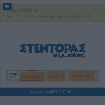
Προειδοποίηση
JUser: :_load: Αδυναμία φόρτωσης χρήστη με Α/Α (ID): 740
Saturday, 08/08/2026
07:38:42