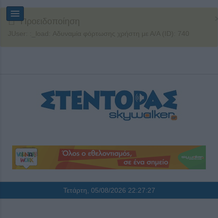
Προειδοποίηση
JUser: :_load: Αδυναμία φόρτωσης χρήστη με Α/Α (ID): 740
Τετάρτη, 05/08/2026
22:27:28