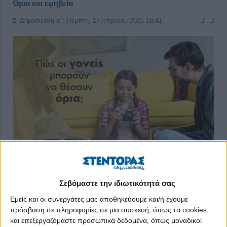
Όρια και εφηβεία
Δημοσιεύθηκε : Πέμπτη, 17 Απριλίου 2025 16:41
Σεβόμαστε την ιδιωτικότητά σας
Τα όρια κατέχουν ουσιώδη θέση μέσα στην οικογένεια και στην
Εμείς και οι συνεργάτες μας αποθηκεύουμε και/ή έχουμε
ανατροφή των παιδιών. Συμβάλλουν στην ομαλή
πρόσβαση σε πληροφορίες σε μια συσκευή, όπως τα cookies,
ψυχοσυναισθηματική ανάπτυξη του παιδιού, στην ενίσχυση
και επεξεργαζόμαστε προσωπικά δεδομένα, όπως μοναδικοί