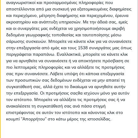
αναγνωριστικοί και προσαρμοσμένες πληροφορίες που
της αυτοεκτίμησής του και διαμορφώνουν τους ρόλους
αποστέλλονται από μια συσκευή για εξατομικευμένες διαφημίσεις
ανάμεσα στα μέλη της οικογένειας.
και περιεχόμενο, μέτρηση διαφήμισης και περιεχομένου, έρευνα
ακροατηρίου και ανάπτυξη υπηρεσιών.
Με την άδειά σας, εμείς
Τι είναι τα όρια;
και οι συνεργάτες μας ενδέχεται να χρησιμοποιήσουμε ακριβή
Συνήθως τα όρια συγχέονται με την αυστηρή τιμωρία, την
δεδομένα γεωγραφικής τοποθεσίας και ταυτοποίησης μέσω
σάρωσης συσκευών. Μπορείτε να κάνετε κλικ για να συναινέσετε
απαγόρευση και την επιβολή. Και εκεί έγκειται η δυσκολία των
στην επεξεργασία από εμάς και τους 1538 συνεργάτες μας όπως
γονιών να τα θέσουν. Στην πραγματικότητα όμως τα όρια είναι
περιγράφεται παραπάνω. Εναλλακτικά, μπορείτε να κάνετε κλικ
διδασκαλία, είναι το μέσο για να «εκπαιδεύσουμε» τα παιδιά σε
για να αρνηθείτε να συναινέσετε ή να αποκτήσετε πρόσβαση σε
κοινωνικά επιθυμητούς τρόπους συμπεριφοράς, να τους
πιο λεπτομερείς πληροφορίες και να αλλάξετε τις προτιμήσεις
διδάξουμε κανόνες, να τους μάθουμε τι επιτρέπεται και τι
σας πριν συναινέσετε.
Λάβετε υπόψη ότι κάποια επεξεργασία
απαγορεύεται. Παρόλο που για όλα τα παιδιά τα όρια μοιάζουν
των προσωπικών σας δεδομένων ενδέχεται να μην απαιτεί τη
δυσάρεστα, στην πραγματικότητα τα βοηθάνε να νιώσουν
συγκατάθεσή σας, αλλά έχετε το δικαίωμα να αρνηθείτε αυτήν
την επεξεργασία. Οι προτιμήσεις σαςθα ισχύουν μόνο για αυτόν
ασφάλεια και να διαχειριστούν όσα μόνα τους αδυνατούν.
τον ιστότοπο. Μπορείτε να αλλάξετε τις προτιμήσεις σας ή να
Πώς θέτουμε όρια;
ανακαλέσετε τη συγκατάθεσή σας ανά πάσα στιγμή
επιστρέφοντας σε αυτόν τον ιστότοπο και κάνοντας κλικ στο
Για να θέσουμε όρια σε ένα παιδί, καλό είναι πρωτίστως να
κουμπί "Απορρήτου" στο κάτω μέρος της ιστοσελίδας.
αναρωτηθούμε τι είναι αυτό που θέλουμε να του διδάξουμε. Το
παιδί όντως θα ωφεληθεί από τον κανόνα τον οποίο θέτουμε