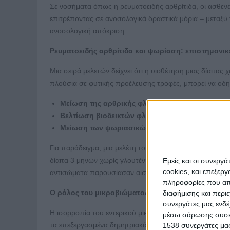
Σε νοσήματα όπως η ρευματοειδής αρθρίτιδα, οι ασθενε
επιτρέποντας σε ανοσολογικά δραστικά μόρια – μεταξύ 
ανοσολογική απόκριση.
Ρευματοειδής αρθρίτιδα και ψωρίαση: επιστημονικές
Μια σειρά μελετών δείχνει ότι η υιοθέτηση μιας δίαιτας
πλούσια σε φυτικής προέλευσης τροφές, μπορεί να οδη
Μείωση της αρθρικής φλεγμονής και του πόνου
Βελτίωση βιοδεικτών φλεγμονής (CRP, ESR, IL-6
Μείωση των ψωριασικών βλαβών, ειδικά σε άτο
Για παράδειγμα, μια μελέτη του Hafström και των συνε
δίαιτα 3 μηνών χωρίς γλουτένη και γαλακτοκομικά. Επίσ
Εμείς και οι συνεργ
cookies, και επεξε
αντισώματα παρουσίασαν αισθητή κλινική βελτίωση με
πληροφορίες που απο
Ο ρόλος του μικροβιώματος και της εντερικής υγεί
διαφήμισης και περι
συνεργάτες μας ενδέ
Η ισορροπία του εντερικού μικροβιώματος είναι καθορι
μέσω σάρωσης συσκευ
τα επεξεργασμένα δημητριακά μπορούν να προκαλέσουν
1538 συνεργάτες μας