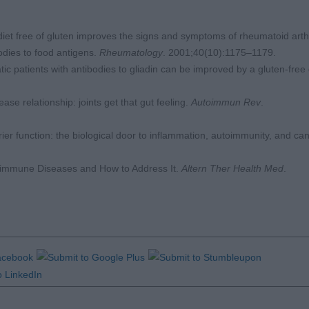
diet free of gluten improves the signs and symptoms of rheumatoid arthri
bodies to food antigens.
Rheumatology
. 2001;40(10):1175–1179.
ic patients with antibodies to gliadin can be improved by a gluten-free 
ase relationship: joints get that gut feeling.
Autoimmun Rev
.
rrier function: the biological door to inflammation, autoimmunity, and can
utoimmune Diseases and How to Address It.
Altern Ther Health Med
.