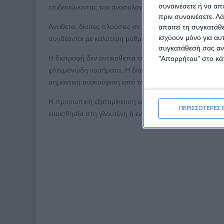
συναινέσετε ή να απ
επιδεινώνοντας την ανοσολογική απορρύθμιση.
πριν συναινέσετε.
Λά
Αντίθετα, δίαιτες πλούσιες σε φυτικές ίνες, καλά λιπαρ
απαιτεί τη συγκατάθ
ισχύουν μόνο για αυ
συνδέονται με καλύτερη ρύθμιση των ανοσολογικών μο
συγκατάθεσή σας ανά
Η διατροφή δεν αντικαθιστά τη φαρμακευτική θεραπεία
"Απορρήτου" στο κάτ
φλεγμονώδη νοσήματα. Η δίαιτα χωρίς γλουτένη, σε επι
σημαντική ανακούφιση από τα συμπτώματα και να βελτι
Η προσωπική εξατομίκευση είναι το κλειδί: Δεν χρειάζον
ΠΕΡΙΣΣΟΤΕΡΕΣ 
ευαισθησία στη γλουτένη ή εντερική φλεγμονή, η διατρο