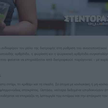
ρο ενδιαφέρον τον ρόλο της διατροφής στη ρύθμιση του ανοσοποιητικού
τοειδής αρθρίτιδα, η ψωρίαση και η ψωριασική αρθρίτιδα συγκαταλέγ
 που φαίνεται να επηρεάζονται από διατροφικούς παράγοντες – με κυρί
ς
το σιτάρι, το κριθάρι και τη σίκαλη. Σε άτομα με κοιλιοκάκη ή μη-κοιλι
φλεγμονώδεις αποκρίσεις. Ωστόσο, νεότερα δεδομένα υποδεικνύουν ότ
ενδέχεται να επηρεάζει τη λειτουργία του εντέρου και την απόκριση του