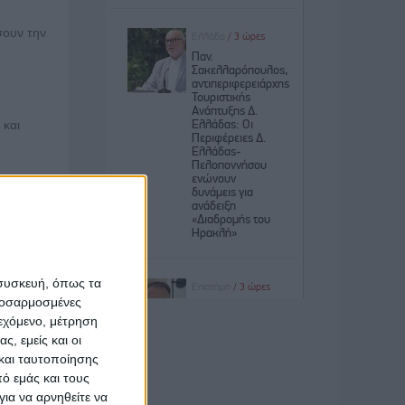
σουν την
 και
νάσης
ά από
 θετικά
 συσκευή, όπως τα
προσαρμοσμένες
ιεχόμενο, μέτρηση
ς, εμείς και οι
και ταυτοποίησης
νη και
ό εμάς και τους
ια να αρνηθείτε να