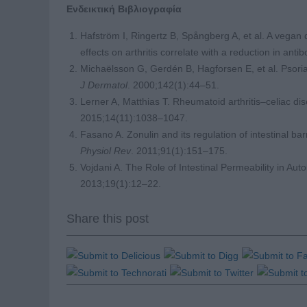
Ενδεικτική Βιβλιογραφία
Hafström I, Ringertz B, Spångberg A, et al. A vegan 
effects on arthritis correlate with a reduction in anti
Michaëlsson G, Gerdén B, Hagforsen E, et al. Psoriat
J Dermatol
. 2000;142(1):44–51.
Lerner A, Matthias T. Rheumatoid arthritis–celiac dise
2015;14(11):1038–1047.
Fasano A. Zonulin and its regulation of intestinal ba
Physiol Rev
. 2011;91(1):151–175.
Vojdani A. The Role of Intestinal Permeability in A
2013;19(1):12–22.
Share this post