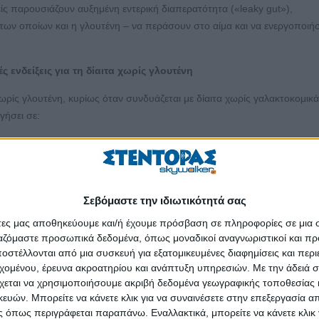
ίς παρουσιάζουν αυξημένη εντερική διαπερατότητα («leaky gut»),
των οποίων και η γλουτένη – να περάσουν στο αίμα και να ενεργοποιή
 ενδείξεις για τη δίαιτα χωρίς γλουτένη
 χωρίς γλουτένη, κυρίως όταν συνδυάζεται με δίαιτα χωρίς γαλακτοκομικά
γήσει σε:
)
μα με αυξημένα επίπεδα αντισωμάτων έναντι της τρανσγλουταμι
Σεβόμαστε την ιδιωτικότητά σας
ργατών του (2001) έδειξε σημαντική μείωση της ενεργότητας της ΡΑ μετ
ης, μελέτη του Michaëlsson (2000) απέδειξε ότι ψωριασικοί ασθενείς με
άτες μας αποθηκεύουμε και/ή έχουμε πρόσβαση σε πληροφορίες σε μια
ργαζόμαστε προσωπικά δεδομένα, όπως μοναδικοί αναγνωριστικοί και 
τά την απομάκρυνση της γλουτένης.
στέλλονται από μια συσκευή για εξατομικευμένες διαφημίσεις και περ
ας
εχομένου, έρευνα ακροατηρίου και ανάπτυξη υπηρεσιών.
Με την άδειά σα
χεται να χρησιμοποιήσουμε ακριβή δεδομένα γεωγραφικής τοποθεσίας 
στική στη ρύθμιση της ανοσολογικής απόκρισης. Τροφές όπως η γλουτέ
ών. Μπορείτε να κάνετε κλικ για να συναινέσετε στην επεξεργασία απ
 δυσβίωση – δηλαδή διαταραχή της μικροβιακής ισορροπίας –
 όπως περιγράφεται παραπάνω. Εναλλακτικά, μπορείτε να κάνετε κλικ γ