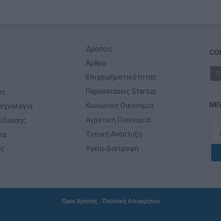
Δράσεις
CO
Άρθρα
Επιχειρηματικότητας
Παρουσιάσεις Startup
ις
NE
Κοινωνική Οικονομία
εχνολογία
Αγροτική Οικονομία
ίδευσης
Τοπική Ανάπτυξη
τα
ης
Υγεία-Διατροφή
Όροι Χρήσης
-
Πολιτική Απορρήτου