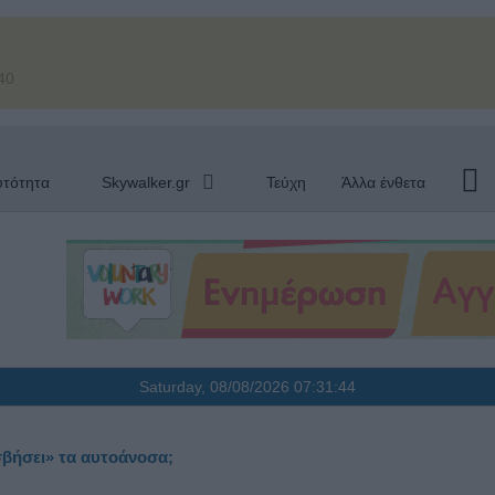
40
υτότητα
Skywalker.gr
Τεύχη
Άλλα ένθετα
Saturday, 08/08/2026
07:31:45
σβήσει» τα αυτοάνοσα;