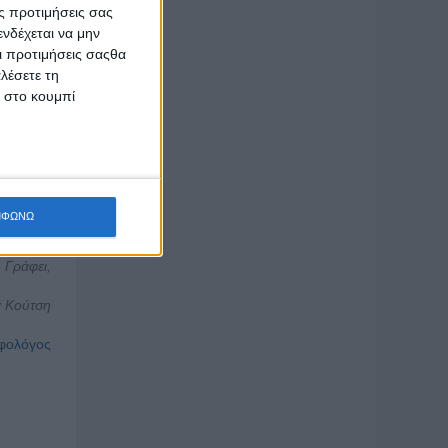
ς προτιμήσεις σας
νδέχεται να μην
Οι προτιμήσεις σαςθα
λέσετε τη
κ στο κουμπί
έρει
πάρχει
ΜΦΩΝΩ
Γράφει,
 Κούτση
οφολόγος