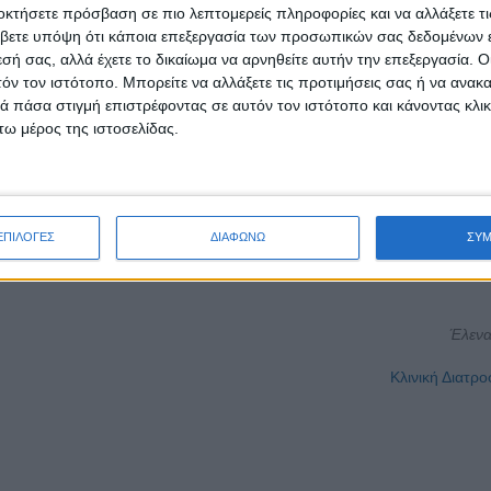
οκτήσετε πρόσβαση σε πιο λεπτομερείς πληροφορίες και να αλλάξετε τι
βετε υπόψη ότι κάποια επεξεργασία των προσωπικών σας δεδομένων ε
ά (π.χ. Ω-3) και φυσικά αντιοξειδωτικά (κουρκουμάς, ελαιόλαδο, μούρα)
εσή σας, αλλά έχετε το δικαίωμα να αρνηθείτε αυτήν την επεξεργασία. 
τόν τον ιστότοπο. Μπορείτε να αλλάξετε τις προτιμήσεις σας ή να ανακα
νοπατιών.
 πάσα στιγμή επιστρέφοντας σε αυτόν τον ιστότοπο και κάνοντας κλι
 αλλά αποτελεί
πολύτιμο θεραπευτικό σύμμαχο
για τα αυτοάνοσα και
ω μέρος της ιστοσελίδας.
λεγμένους ασθενείς και υπό την καθοδήγηση ειδικού, μπορεί να προσφ
ώσει τη συνολική ποιότητα ζωής.
ται όλοι οι ασθενείς τις ίδιες διατροφικές παρεμβάσεις αλλά σε όσους υ
ΕΠΙΛΟΓΕΣ
ΔΙΑΦΩΝΩ
ΣΥ
φή μπορεί να κάνει τη διαφορά.
Έλενα
Κλινική Διατρ