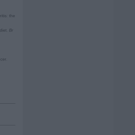
tis: the
diet.
Br
cer.