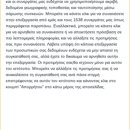
και οι συνεργάτες μας ενδέχεται να χρησιμοποιήσουμε ακριβή
Πόρτλαντ το 2008, στο Παρίσι το πρόγραμμα Cours Oasis στη
δεδομένα γεωγραφικής τοποθεσίας και ταυτοποίησης μέσω
Λυών το Σχέδιο Canopée και παρόμοια έργα στη Γκρενόμπλ
σάρωσης συσκευών. Μπορείτε να κάνετε κλικ για να συναινέσετε
και στη Ρεν. Καλύτερο Λουτράκι. Hélène Panoussis. Facebook
στην επεξεργασία από εμάς και τους 1538 συνεργάτες μας όπως
ΠΕΡΙΣΣΌΤΕΡΑ...
περιγράφεται παραπάνω. Εναλλακτικά, μπορείτε να κάνετε κλικ
για να αρνηθείτε να συναινέσετε ή να αποκτήσετε πρόσβαση σε
Κοινή (πόσο κοινή?) Γεωργική Πολιτική
πιο λεπτομερείς πληροφορίες και να αλλάξετε τις προτιμήσεις
σας πριν συναινέσετε.
Λάβετε υπόψη ότι κάποια επεξεργασία
Δημοσιεύθηκε : Τετάρτη, 22 Ιουλίου 2026 09:43
των προσωπικών σας δεδομένων ενδέχεται να μην απαιτεί τη
συγκατάθεσή σας, αλλά έχετε το δικαίωμα να αρνηθείτε αυτήν
ΑΝΤΑΠΟΚΡΙΣΗ 22
την επεξεργασία. Οι προτιμήσεις σαςθα ισχύουν μόνο για αυτόν
Ιουλίου 2026
τον ιστότοπο. Μπορείτε να αλλάξετε τις προτιμήσεις σας ή να
ανακαλέσετε τη συγκατάθεσή σας ανά πάσα στιγμή
Κοινή (πόσο
επιστρέφοντας σε αυτόν τον ιστότοπο και κάνοντας κλικ στο
κοινή?) Γεωργική
κουμπί "Απορρήτου" στο κάτω μέρος της ιστοσελίδας.
Πολιτική
Ο κ Μάνος
Κωνσταντιδέλης
(Πρόεδρος Συνεταιρισμού Μεσοτόπου Λέσβου) δημοσίευσε
(21/7/2026) επεξεργασία των στοιχείων της ΕΛΣΤΑΤ που