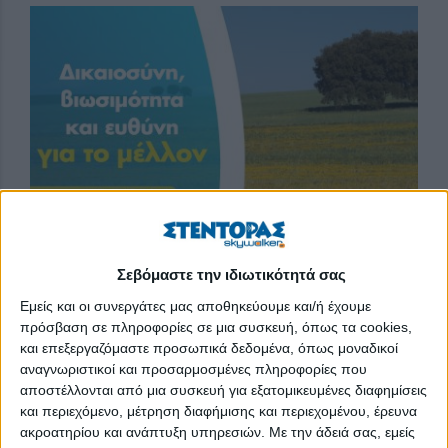
Σεβόμαστε την ιδιωτικότητά σας
ΑγροΝέα 27-7-2026
Πόλεις αφαιρούν την άσφαλτο για να επιστρέψει η βροχή στη
Εμείς και οι συνεργάτες μας αποθηκεύουμε και/ή έχουμε
γη. Κάτω από την άσφαλτο, η γη δεν αναπνέει: το νερό της
πρόσβαση σε πληροφορίες σε μια συσκευή, όπως τα cookies,
βροχής τρέχει στην επιφάνεια και προκαλεί πλημμύρες, η
και επεξεργαζόμαστε προσωπικά δεδομένα, όπως μοναδικοί
θερμότητα συσσωρεύεται και δημιουργεί θερμικές νησίδες. Η
απάντηση λέγεται αποασφαλτόστρωση: αφαίρεση της
αναγνωριστικοί και προσαρμοσμένες πληροφορίες που
άσφαλτου που δεν χρειάζεται — μια αυλή, ένα
αποστέλλονται από μια συσκευή για εξατομικευμένες διαφημίσεις
εγκαταλελειμμένο πάρκινγκ, μια κεντρική πλατεία — και
και περιεχόμενο, μέτρηση διαφήμισης και περιεχομένου, έρευνα
επαναφορά ενός διαπερατού και φυτευμένου εδάφους. Το
έδαφος ξαναρουφά τη βροχή, τα δέντρα δροσίζουν με
ακροατηρίου και ανάπτυξη υπηρεσιών.
Με την άδειά σας, εμείς
εξατμοδιαπνοή, τα έντομα και τα φυτά επιστρέφουν. Στο