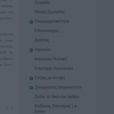
Εργασία
 πολίτες
Θέσεις Εργασίας
ρία, την
μονία».
Επιχειρηματικότητα
Εθελοντισμός
νται και
Δράσεις
ου ίσως
εγκτικών
Αγρονέα
839. Το
ρόβειου
Κοινωνία-Πολιτική
ρι Σεπτ.
Επιστήμη-Τεχνολογία
Στήλες με άποψη
Συνεργασίες αναγνωστών
Στείλε το δικό σου άρθρο
Εκδόσεις Στέντορας | e-
books