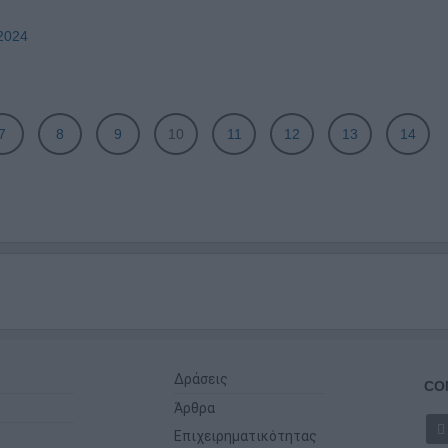
2024
7
8
9
10
11
12
13
14
Δράσεις
CO
Άρθρα
Επιχειρηματικότητας