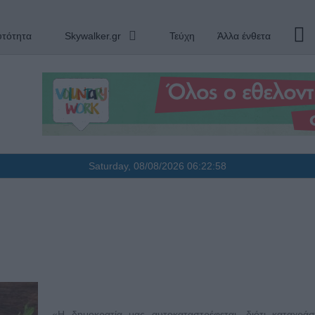
υτότητα
Skywalker.gr
Τεύχη
Άλλα ένθετα
Saturday, 08/08/2026
06:22:59
«Η δημοκρατία μας αυτοκαταστρέφεται, διότι καταχράσ