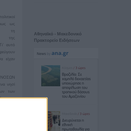
ολιτικοί
ίμως ως
μα τη
Αθηναϊκό - Μακεδονικό
ν της
Πρακτορείο Ειδήσεων
Γι’ αυτό
εύγουν
α είχαν
ΖΩΟΝΟΣΩΝ
να νησί
λων των
4.