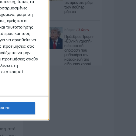
 συσκευή, όπως τα
προσαρμοσμένες
ιεχόμενο, μέτρηση
αση
ς, εμείς και οι
και ταυτοποίησης
ό εμάς και τους
ια να αρνηθείτε να
ς προτιμήσεις σας
ιήθηκε
νδέχεται να μην
1/2024
Οι προτιμήσεις σαςθα
λέσετε τη
ημόσια
κ στο κουμπί
Τύπου η
είναι
ροφικού
ργιος»
ΜΦΩΝΩ
982041027084722
|)
όαση από
πό τον