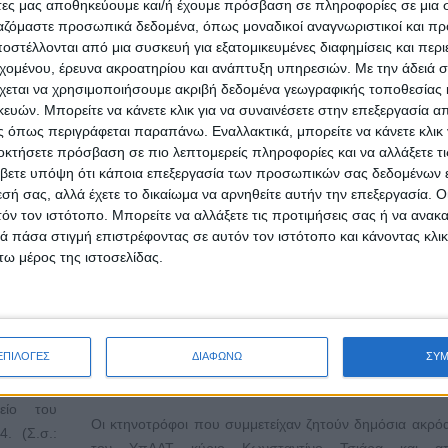
άτες μας αποθηκεύουμε και/ή έχουμε πρόσβαση σε πληροφορίες σε μια
ργαζόμαστε προσωπικά δεδομένα, όπως μοναδικοί αναγνωριστικοί και 
στέλλονται από μια συσκευή για εξατομικευμένες διαφημίσεις και περ
Οι κτηνοτρόφοι επιζητούν συμφωνημένη παρέμβ
εχομένου, έρευνα ακροατηρίου και ανάπτυξη υπηρεσιών.
Με την άδειά σα
χεται να χρησιμοποιήσουμε ακριβή δεδομένα γεωγραφικής τοποθεσίας 
Δημοσιεύθηκε : Παρασκευή, 29 Νοεμβρίου 2024 11:44
ών. Μπορείτε να κάνετε κλικ για να συναινέσετε στην επεξεργασία απ
 όπως περιγράφεται παραπάνω. Εναλλακτικά, μπορείτε να κάνετε κλικ γ
οκτήσετε πρόσβαση σε πιο λεπτομερείς πληροφορίες και να αλλάξετε τι
αβείο
Πραγματοπο
βετε υπόψη ότι κάποια επεξεργασία των προσωπικών σας δεδομένων ε
φίας
στις 21/1
εσή σας, αλλά έχετε το δικαίωμα να αρνηθείτε αυτήν την επεξεργασία. 
τόν τον ιστότοπο. Μπορείτε να αλλάξετε τις προτιμήσεις σας ή να ανακα
aruana
ανοιχτή δ
 πάσα στιγμή επιστρέφοντας σε αυτόν τον ιστότοπο και κάνοντας κλι
24 της EE
διαδικτυακή
ω μέρος της ιστοσελίδας.
κε στις
Συνέντευξη 
24 στην
οποία 
λάχιστον
αναρτημένη στο Facebook στο προφίλ του Κτηνοτ
ιξή τους
Συλλόγου Περιφέρειας Αττικής «Άγιος Γεώ
ΕΠΙΛΟΓΕΣ
ΔΙΑΦΩΝΩ
ΣΥ
ν έρευνα
(
https://www.facebook.com/100063644853541/videos/
λλανδία,
και έχει ήδη 3.400 views.
είο του
Οι κτηνοτρόφοι που συμμετείχαν ζητούν δημόσια ακρ
. (Σ.σ.:
τον ΥπΑΑΤ κύριο Κωνσταντίνο Τσιάρα και α