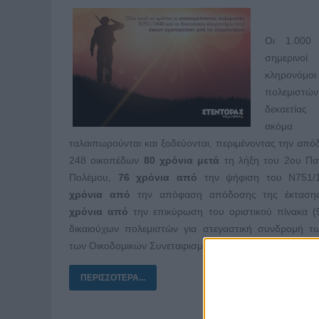
Οι 1.000 
σημερινοί
κληρονόμοι
πολεμιστ
δεκαετία
ακόμα
ταλαιπωρούνται και ξοδεύονται, περιμένοντας την απ
248 οικοπέδων
80 χρόνια μετά
τη λήξη του 2ου Πα
Πολέμου,
76 χρόνια από
την ψήφιση του Ν751/
χρόνια από
την απόφαση απόδοσης της έκταση
χρόνια από
την επικύρωση του οριστικού πίνακα (9
δικαιούχων πολεμιστών για στεγαστική συνδρομή τ
των Οικοδομικών Συνεταιρισμών «ΠΑΥΛΟΣ ΜΕΛΛΑΣ» 
ΠΕΡΙΣΣΌΤΕΡΑ...