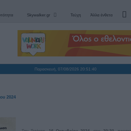
υτότητα
Skywalker.gr
Τεύχη
Άλλα ένθετα
Παρασκευή, 07/08/2026
20:51:41
ου 2024
Την Τετάρτη,
16 Οκτωβρίου 2024
, στις
20:30
, προσκ