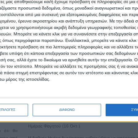
άτες μας αποθηκεύουμε και/ή έχουμε πρόσβαση σε πληροφορίες σε μια
ργαζόμαστε προσωπικά δεδομένα, όπως μοναδικοί αναγνωριστικοί και 
στέλλονται από μια συσκευή για εξατομικευμένες διαφημίσεις και περ
Διαδικτυακή Ημέρα Αγρότισσας στις 16 Οκτωβρίο
εχομένου, έρευνα ακροατηρίου και ανάπτυξη υπηρεσιών.
Με την άδειά σα
χεται να χρησιμοποιήσουμε ακριβή δεδομένα γεωγραφικής τοποθεσίας 
Δημοσιεύθηκε : Τετάρτη, 25 Σεπτεμβρίου 2024 11:06
ών. Μπορείτε να κάνετε κλικ για να συναινέσετε στην επεξεργασία απ
 όπως περιγράφεται παραπάνω. Εναλλακτικά, μπορείτε να κάνετε κλικ γ
οκτήσετε πρόσβαση σε πιο λεπτομερείς πληροφορίες και να αλλάξετε τι
τεμβρίου
Την Τετάρτη
βετε υπόψη ότι κάποια επεξεργασία των προσωπικών σας δεδομένων ε
ο 1970 ως
Οκτωβρίου 
εσή σας, αλλά έχετε το δικαίωμα να αρνηθείτε αυτήν την επεξεργασία. 
τόν τον ιστότοπο. Μπορείτε να αλλάξετε τις προτιμήσεις σας ή να ανακα
α Ημέρα
στις 20:30,
 πάσα στιγμή επιστρέφοντας σε αυτόν τον ιστότοπο και κάνοντας κλι
 από τον
προσκαλούντ
ω μέρος της ιστοσελίδας.
οι αγρότισσε
όσοι άλλοι
ουρισμού
επιθυμούν σε διαδικτυακή συζήτηση από τον Κτηνοτροφ
τικής και
Σύλλογο Περιφέρειας Αττικής
ΕΠΙΛΟΓΕΣ
ΔΙΑΦΩΝΩ
ΣΥ
ονία της
(
https://us02web.zoom.us/j/88594231820
), με την ευκαι
Παγκόσμιας Ημέρας Αγρότισσας (15 Οκτ.) και της Παγκό
Ημέρας Φαγητού (16 Οκτ.).
ι ότι θα
ύτερα από
Η Διεθνής Ημέρα Αγρότισσας καθιερώθηκε με απόφαση