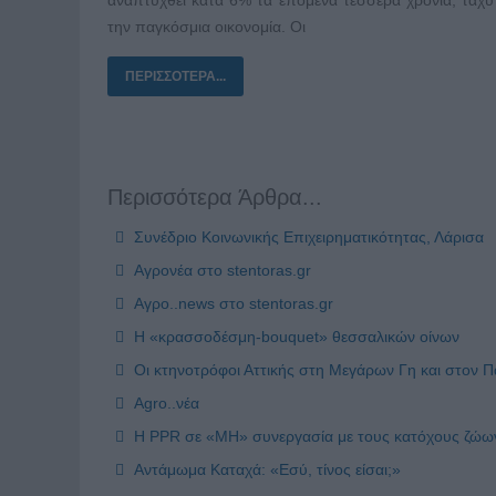
την παγκόσμια οικονομία. Οι
ΠΕΡΙΣΣΌΤΕΡΑ...
Περισσότερα Άρθρα...
Συνέδριο Κοινωνικής Επιχειρηματικότητας, Λάρισα
Αγρονέα στο stentoras.gr
Αγρο..news στο stentoras.gr
Η «κρασσοδέσμη-bouquet» θεσσαλικών οίνων
Οι κτηνοτρόφοι Αττικής στη Μεγάρων Γη και στον 
Agro..νέα
Η PPR σε «MH» συνεργασία με τους κατόχους ζώω
Αντάμωμα Καταχά: «Εσύ, τίνος είσαι;»