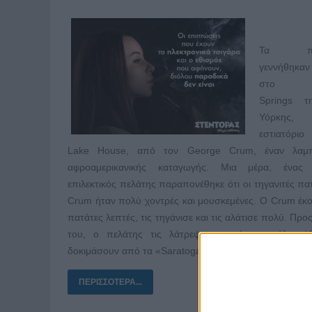
Τα πατ
γεννήθηκαν
στο Sa
Springs τ
Υόρκης
εστιατόρι
Lake House, από τον George Crum, έναν λαμ
αφροαμερικανικής καταγωγής. Μια μέρα, ένας ι
επιλεκτικός πελάτης παραπονέθηκε ότι οι τηγανιτές πα
Crum ήταν πολύ χοντρές και μουσκεμένες. Ο Crum έκ
πατάτες λεπτές, τις τηγάνισε και τις αλάτισε πολύ. Προ
του, ο πελάτης τις λάτρεψε και σύντομα όλοι ή
δοκιμάσουν από τα «Saratoga Chips» του Crum. Αλήθε
ΠΕΡΙΣΣΌΤΕΡΑ...