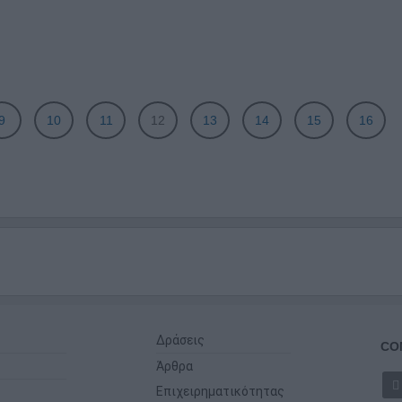
9
10
11
12
13
14
15
16
Δράσεις
CO
Άρθρα
Επιχειρηματικότητας