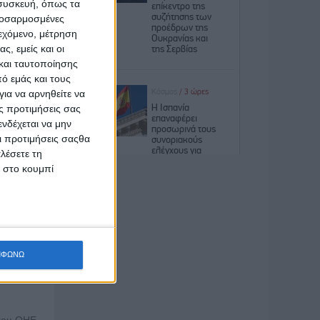
 συσκευή, όπως τα
προσαρμοσμένες
ιεχόμενο, μέτρηση
υ 2024
ς, εμείς και οι
και ταυτοποίησης
ό εμάς και τους
ια να αρνηθείτε να
ς προτιμήσεις σας
 16
νδέχεται να μην
2024
Οι προτιμήσεις σαςθα
λέσετε τη
κ στο κουμπί
αι όλες
ς και
ικό
ΜΦΩΝΩ
ρία της
σμιας
 του ΟΗΕ