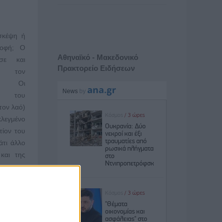
σκέψη ή
ροφή; Ο
Αθηναϊκό - Μακεδονικό
σε και
Πρακτορείο Ειδήσεων
ε τον
ής. Οι
οί του
τον λαό)
λεγμένο
τίον του
άτι άλλο
και της