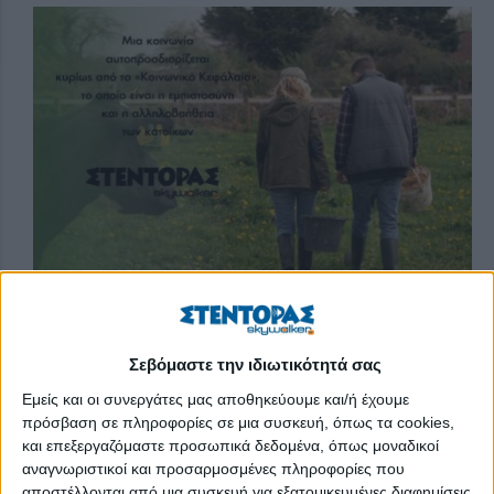
Τη Δευτέρα 9 Δεκεμβρίου 2024, στις 20:30, στη Βιβλιοθήκη της
Σεβόμαστε την ιδιωτικότητά σας
Κοινότητας Καταχά του Δήμου Πύδνας-Κολινδρού, θα γίνει η
Εμείς και οι συνεργάτες μας αποθηκεύουμε και/ή έχουμε
δεύτερη ανοιχτή συνάντηση για την προετοιμασία του
πρόσβαση σε πληροφορίες σε μια συσκευή, όπως τα cookies,
συνεδρίου «Τοπική ανάπτυξη υπαίθρου».
και επεξεργαζόμαστε προσωπικά δεδομένα, όπως μοναδικοί
αναγνωριστικοί και προσαρμοσμένες πληροφορίες που
Το υβριδικό συνέδριο «Τοπική ανάπτυξη υπαίθρου»
αποστέλλονται από μια συσκευή για εξατομικευμένες διαφημίσεις