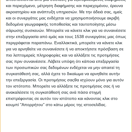
προετοιμάζεται για το Σαββατοκύριακο 15 και 16 Νοεμβρίου
και περιεχόμενο, μέτρηση διαφήμισης και περιεχομένου, έρευνα
2025, στο Πολιτιστικό Κέντρο Καταχά «Αριστοτέλης», για
ακροατηρίου και ανάπτυξη υπηρεσιών.
Με την άδειά σας, εμείς
και οι συνεργάτες μας ενδέχεται να χρησιμοποιήσουμε ακριβή
περίπου 250 συμμετέχοντες, με την ελπίδα ότι θα προκαλέσει
δεδομένα γεωγραφικής τοποθεσίας και ταυτοποίησης μέσω
το ενδιαφέρον όλης της βόρειας Πιερίας.
σάρωσης συσκευών. Μπορείτε να κάνετε κλικ για να συναινέσετε
στην επεξεργασία από εμάς και τους 1538 συνεργάτες μας όπως
Το συνέδριο ξεκίνησε ως ιδέα του Πολιτιστικού Συλλόγου
περιγράφεται παραπάνω. Εναλλακτικά, μπορείτε να κάνετε κλικ
Καταχά «Αριστοτέλης», και ως πρόεδρος της Οργανωτικής
για να αρνηθείτε να συναινέσετε ή να αποκτήσετε πρόσβαση σε
Επιτροπής προτάθηκε ο κύριος Παναγιώτης Κουλαουζίδης,
πιο λεπτομερείς πληροφορίες και να αλλάξετε τις προτιμήσεις
ενώ πρόεδρος του συνεδρίου θα είναι ο κύριος Ευστάθιος
σας πριν συναινέσετε.
Λάβετε υπόψη ότι κάποια επεξεργασία
των προσωπικών σας δεδομένων ενδέχεται να μην απαιτεί τη
ΠΕΡΙΣΣΌΤΕΡΑ...
συγκατάθεσή σας, αλλά έχετε το δικαίωμα να αρνηθείτε αυτήν
την επεξεργασία. Οι προτιμήσεις σαςθα ισχύουν μόνο για αυτόν
τον ιστότοπο. Μπορείτε να αλλάξετε τις προτιμήσεις σας ή να
Συναντήσεις για Τοπική Ανάπτυξη στον Καταχά
ανακαλέσετε τη συγκατάθεσή σας ανά πάσα στιγμή
επιστρέφοντας σε αυτόν τον ιστότοπο και κάνοντας κλικ στο
Δημοσιεύθηκε : Πέμπτη, 31 Οκτωβρίου 2024 19:17
κουμπί "Απορρήτου" στο κάτω μέρος της ιστοσελίδας.
Τη
Δευτέρα
,
4
Νοεμβρίου 2024
,