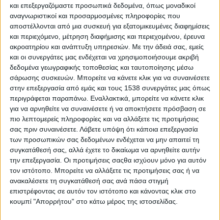
και επεξεργαζόμαστε προσωπικά δεδομένα, όπως μοναδικοί
αναγνωριστικοί και προσαρμοσμένες πληροφορίες που
αποστέλλονται από μια συσκευή για εξατομικευμένες διαφημίσεις
Ο Τουρισμός αποτελεί έναν από τους κλάδους που επλήγησαν
και περιεχόμενο, μέτρηση διαφήμισης και περιεχομένου, έρευνα
περισσότερο από την εμφάνιση και την εξάπλωση της
ακροατηρίου και ανάπτυξη υπηρεσιών.
Με την άδειά σας, εμείς
πανδημίας COVID-19. Βέβαια η πορεία προς την ανάκαμψη
και οι συνεργάτες μας ενδέχεται να χρησιμοποιήσουμε ακριβή
δεδομένα γεωγραφικής τοποθεσίας και ταυτοποίησης μέσω
έχει ξεκινήσει, με τις προβλέψεις να εκτιμούν πως θα διαρκέσει
σάρωσης συσκευών. Μπορείτε να κάνετε κλικ για να συναινέσετε
ορισμένα χρόνια. Ωστόσο, αρκετοί ειδικοί του κλάδου
στην επεξεργασία από εμάς και τους 1538 συνεργάτες μας όπως
προτιμούν να αντιμετωπίζουν αυτή την «κρίση» ως μία σπάνια
περιγράφεται παραπάνω. Εναλλακτικά, μπορείτε να κάνετε κλικ
ευκαιρία για τη βελτίωση και την αναγέννηση του,
για να αρνηθείτε να συναινέσετε ή να αποκτήσετε πρόσβαση σε
εκμεταλλευόμενοι όλα τα νέα δεδομένα και εξελίξεις της
πιο λεπτομερείς πληροφορίες και να αλλάξετε τις προτιμήσεις
σύγχρονης
σας πριν συναινέσετε.
Λάβετε υπόψη ότι κάποια επεξεργασία
των προσωπικών σας δεδομένων ενδέχεται να μην απαιτεί τη
ΠΕΡΙΣΣΌΤΕΡΑ...
συγκατάθεσή σας, αλλά έχετε το δικαίωμα να αρνηθείτε αυτήν
την επεξεργασία. Οι προτιμήσεις σαςθα ισχύουν μόνο για αυτόν
τον ιστότοπο. Μπορείτε να αλλάξετε τις προτιμήσεις σας ή να
Τα μέτρα στα σχολεία απέτρεψαν την έξαρση της
ανακαλέσετε τη συγκατάθεσή σας ανά πάσα στιγμή
διασποράς του SARS-COV-2 στα παιδιά
επιστρέφοντας σε αυτόν τον ιστότοπο και κάνοντας κλικ στο
κουμπί "Απορρήτου" στο κάτω μέρος της ιστοσελίδας.
Δημοσιεύθηκε : Τετάρτη, 23 Φεβρουαρίου 2022 12:05