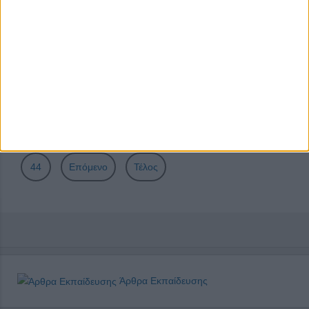
υποψηφίων στην τριτοβάθμια εκπαίδευση
ΥΠΑΙΘ: Στις 13 Σεπτεμβρίου η έναρξη της νέας σχολικής
χρονιάς
Σελίδα 40 από 51
Έναρξη
Προηγούμενο
35
36
37
38
39
40
41
42
43
44
Επόμενο
Τέλος
Άρθρα Εκπαίδευσης