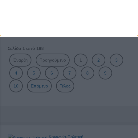
διαδικασιών για αποζημιώσεις από φυσικές καταστροφές
Περίπου 26.000 voucher κοινωνικού τουρισμού της ΔΥΠΑ
ενεργοποιήθηκαν το πρώτο δεκαπενθήμερο του Αυγούστου
Our Festival 9
Σελίδα 1 από 168
Έναρξη
Προηγούμενο
1
2
3
4
5
6
7
8
9
10
Επόμενο
Τέλος
Κοινωνία-Πολιτική