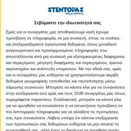
όνομά της με την προσφορά, τη διακριτικότητα και
την έμπρακτη αγάπη προς τον συνάνθρωπο
.
Υπήρξε «σύμβολο» για την Ελλάδα, της οποίας το
σπουδαίο φιλανθρωπικό έργο αναπτύχθηκε μακριά από
Σεβόμαστε την ιδιωτικότητά σας
τα φώτα της δημοσιότητας, με μοναδικό γνώμονα την
προσφορά και όχι την προσωπική προβολή. Εργαζόταν
Εμείς και οι συνεργάτες μας αποθηκεύουμε και/ή έχουμε
αθόρυβα, μεθοδικά και με βαθιά πίστη στη δύναμη της
πρόσβαση σε πληροφορίες σε μια συσκευή, όπως τα cookies,
γνώσης. Αγαπούσε τους νέους και το απέδειξε
και επεξεργαζόμαστε προσωπικά δεδομένα, όπως μοναδικοί
έμπρακτα σε όλη της τη ζωή. Χάρη στη γενναιοδωρία
αναγνωριστικοί και προσαρμοσμένες πληροφορίες που
ΠΕΡΙΣΣΌΤΕΡΑ...
αποστέλλονται από μια συσκευή για εξατομικευμένες διαφημίσεις
και περιεχόμενο, μέτρηση διαφήμισης και περιεχομένου, έρευνα
ακροατηρίου και ανάπτυξη υπηρεσιών.
Με την άδειά σας, εμείς
Αυτοκίνητο: Οι αλλαγές στο αυτοκίνητο τον χειμώνα
και οι συνεργάτες μας ενδέχεται να χρησιμοποιήσουμε ακριβή
που μπορούν να επηρεάσουν τη σωστή λειτουργία του
δεδομένα γεωγραφικής τοποθεσίας και ταυτοποίησης μέσω
σάρωσης συσκευών. Μπορείτε να κάνετε κλικ για να συναινέσετε
Δημοσιεύθηκε : Πέμπτη, 18 Ιανουαρίου 2024 12:20
στην επεξεργασία από εμάς και τους 1538 συνεργάτες μας όπως
περιγράφεται παραπάνω. Εναλλακτικά, μπορείτε να κάνετε κλικ
Όταν o καιρός είναι
για να αρνηθείτε να συναινέσετε ή να αποκτήσετε πρόσβαση σε
κρύος, έχει χιόνι,
πιο λεπτομερείς πληροφορίες και να αλλάξετε τις προτιμήσεις
χιονόνερο ή πάγο,
σας πριν συναινέσετε.
Λάβετε υπόψη ότι κάποια επεξεργασία
βρέχει και έχει
των προσωπικών σας δεδομένων ενδέχεται να μην απαιτεί τη
χαμηλές
συγκατάθεσή σας, αλλά έχετε το δικαίωμα να αρνηθείτε αυτήν