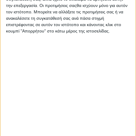
θερμοκρασίες, η
την επεξεργασία. Οι προτιμήσεις σαςθα ισχύουν μόνο για αυτόν
τον ιστότοπο. Μπορείτε να αλλάξετε τις προτιμήσεις σας ή να
οδήγηση θα πρέπει
ανακαλέσετε τη συγκατάθεσή σας ανά πάσα στιγμή
να γίνεται με πολύ
επιστρέφοντας σε αυτόν τον ιστότοπο και κάνοντας κλικ στο
μεγάλη προσοχή. Ο χειμωνιάτικος καιρός μπορεί να
κουμπί "Απορρήτου" στο κάτω μέρος της ιστοσελίδας.
προκαλέσει εξαιρετικά επικίνδυνες συνθήκες οδήγησης και
φυσικά να αποτελέσει αιτία σοβαρών ατυχημάτων.
Τις κρύες ημέρες του χειμώνα μπορούν να σημειωθούν
αλλαγές στο αυτοκίνητο που θα πρέπει ο οδηγός να εντοπίσει
άμεσα και να τις αντιμετωπίσει με τον καλύτερο δυνατόν
τρόπο.
Όσο η εξωτερική θερμοκρασία πέφτει, τόσο μειώνεται η πίεση
των ελαστικών. Ο οδηγός θα πρέπει να βεβαιωθεί ότι κάθε
ελαστικό έχει τη σωστή πίεση που ορίζει ο κατασκευαστής και
η οποία αναφέρεται στο εγχειρίδιο του οχήματος. Το ελαστικό
ΠΕΡΙΣΣΌΤΕΡΑ...