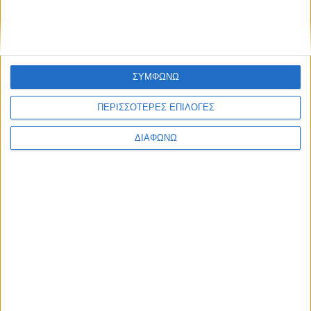
ΠΕΡΙΣΣΌΤΕΡΑ...
STOP στον δράστη που έχεις μέσα σου!
ΣΥΜΦΩΝΩ
Δημοσιεύθηκε : Παρασκευή, 24 Νοεμβρίου 2023 11:42
ΠΕΡΙΣΣΟΤΕΡΕΣ ΕΠΙΛΟΓΕΣ
ΔΙΑΦΩΝΩ
Είναι αυτή η μικρή
φωνούλα που
όμως είναι τόσο
δυνατή, τόσο
παρεμβατική. Είναι
αυτή η πλευρά σου
που δεν μπορείς να ελέγξεις. Είναι αυτός ο «δράστης» που
έχεις μέσα σου που σε ωθεί σε πράξεις βίαιες, που σε
καταπιέζει, που σε κάνει να σου κάνεις όσα σιχαίνεσαι να σου
κάνουν.