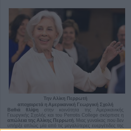
Την Αλίκη Περρωτή
αποχαιρετά η Αμερικανική Γεωργική Σχολή
Βαθιά θλίψη
στην κοινότητα της Αμερικανικής
Γεωργικής Σχολής και του Perrotis College σκόρπισε η
απώλεια της Αλίκης Περρωτή
. Μιας γυναίκας που δεν
υπήρξε απλώς μία από τις μεγαλύτερες ευεργέτιδες της
εκπαίδευσης, αλλά μια προσωπικότητα που
ταύτισε το