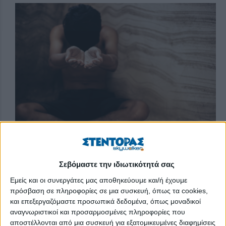
65,6 εκατομμύρια άνθρωποι ζουν αναγκαστικά
εκτοπισμένοι. Ένα παιδί πεθαίνει κάθε τρία δευτερόλεπτα
Σεβόμαστε την ιδιωτικότητά σας
από τη φτώχεια. Περισσότεροι από 40 εκατομμύρια
Εμείς και οι συνεργάτες μας αποθηκεύουμε και/ή έχουμε
άνθρωποι ζουν σε καθεστώς δουλείας, καταναγκαστικής
πρόσβαση σε πληροφορίες σε μια συσκευή, όπως τα cookies,
εργασίας και καταναγκαστικών γάμων.
και επεξεργαζόμαστε προσωπικά δεδομένα, όπως μοναδικοί
αναγνωριστικοί και προσαρμοσμένες πληροφορίες που
Τον περασμένο χειμώνα ο Σύρος Μουσταφά Μουσταφά
αποστέλλονται από μια συσκευή για εξατομικευμένες διαφημίσεις
έστειλε από τη Μόρια της Λέσβου μέσω WhatsApp ένα