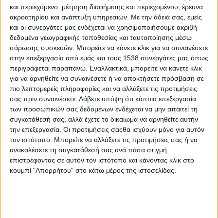
και περιεχόμενο, μέτρηση διαφήμισης και περιεχομένου, έρευνα
ηχητικό μήνυμα 46 δευτερολέπτων στην αδερφή του που
ακροατηρίου και ανάπτυξη υπηρεσιών.
Με την άδειά σας, εμείς
ζει στην Ολλανδία. Ήταν η τελευταία φορά που άκουσε τη
και οι συνεργάτες μας ενδέχεται να χρησιμοποιήσουμε ακριβή
φωνή του.
Προ ημερών ένα ακόμη μακελειό με 17 τουλάχιστον
δεδομένα γεωγραφικής τοποθεσίας και ταυτοποίησης μέσω
νεκρούς και 14 τραυματίες σημειώθηκε σε λύκειο στο Πάρκλαντ
σάρωσης συσκευών. Μπορείτε να κάνετε κλικ για να συναινέσετε
της Φλόριντα. Ήταν το 19ο ένοπλο περιστατικό σε σχολείο στις
στην επεξεργασία από εμάς και τους 1538 συνεργάτες μας όπως
περιγράφεται παραπάνω. Εναλλακτικά, μπορείτε να κάνετε κλικ
ΗΠΑ μέσα στους δύο πρώτους μήνες του 2018. Το σκάνδαλο
για να αρνηθείτε να συναινέσετε ή να αποκτήσετε πρόσβαση σε
της Novartis που προφανώς δεν έχει μόνο παράνομο
πιο λεπτομερείς πληροφορίες και να αλλάξετε τις προτιμήσεις
πλουτισμό
σας πριν συναινέσετε.
Λάβετε υπόψη ότι κάποια επεξεργασία
των προσωπικών σας δεδομένων ενδέχεται να μην απαιτεί τη
ΠΕΡΙΣΣΌΤΕΡΑ...
συγκατάθεσή σας, αλλά έχετε το δικαίωμα να αρνηθείτε αυτήν
την επεξεργασία. Οι προτιμήσεις σαςθα ισχύουν μόνο για αυτόν
τον ιστότοπο. Μπορείτε να αλλάξετε τις προτιμήσεις σας ή να
Το πινέλο της ζωής
ανακαλέσετε τη συγκατάθεσή σας ανά πάσα στιγμή
Δημοσιεύθηκε : Παρασκευή, 23 Φεβρουαρίου 2018
επιστρέφοντας σε αυτόν τον ιστότοπο και κάνοντας κλικ στο
13:00
κουμπί "Απορρήτου" στο κάτω μέρος της ιστοσελίδας.
Ζωγραφική με το
στόμα και το πόδι