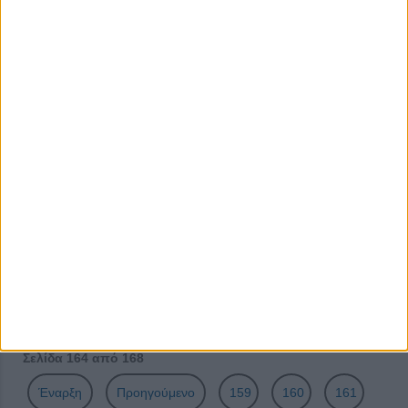
Περισσότερα Άρθρα...
Καφές, γάλα, ψωμί, αλληλεγγύη
Πλανήτης Γη: Δεν χωράμε!
Φυλακισμένες ευκαιρίες
Διακοπή ρεύματος
Για ένα like ζούμε
Ωραίο μου πλυντήριο
Η τρέλα δεν παει στα βουνά, πάει για δουλειά
Athens Pride: Περηφάνια και Προκατάληψη
Evolving cycles: Κύκλοι ζωής
H δουλειά βλάπτει σοβαρά την υγεία
Σελίδα 164 από 168
Έναρξη
Προηγούμενο
159
160
161