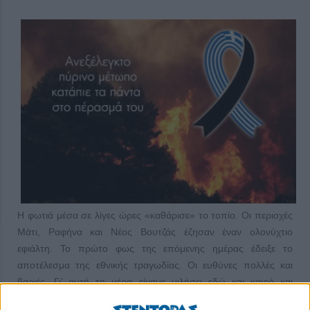
Η φωτιά μέσα σε λίγες ώρες «καθάρισε» το τοπίο. Οι περιοχές
Μάτι, Ραφήνα και Νέος Βουτζάς έζησαν έναν ολονύχτιο
εφιάλτη. Το πρώτο φως της επόμενης ημέρας έδειξε το
αποτέλεσμα της εθνικής τραγωδίας. Οι ευθύνες πολλές και
βαριές. Γι’ αυτή τη μέρα είχαμε μιλήσει εδώ και καιρό και
υπήρχαν επανειλημμένες καταγγελίες από εκπροσώπους του