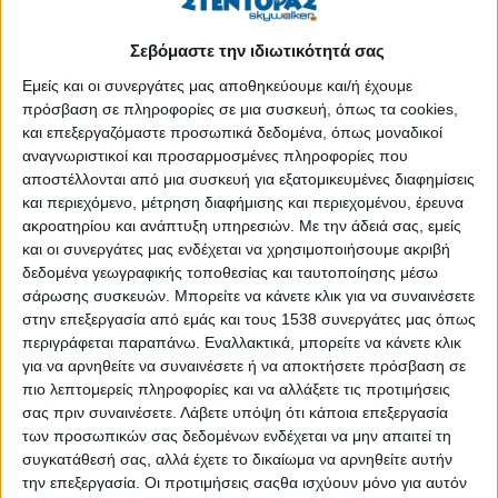
πυροσβεστικού σώματος. Οι ανεπάρκειες και οι ελλείψεις της
Πυροσβεστικής ήταν γνωστές, όμως δεν λήφθηκαν υπόψη.
Σεβόμαστε την ιδιωτικότητά σας
Όσα διαδραματίστηκαν το 2007 στην περιοχή της Ηλείας δεν
Εμείς και οι συνεργάτες μας αποθηκεύουμε και/ή έχουμε
συγκρίνονται σε καμία περίπτωση με την κόλαση που
πρόσβαση σε πληροφορίες σε μια συσκευή, όπως τα cookies,
δημιουργήθηκε στην Αττική.
και επεξεργαζόμαστε προσωπικά δεδομένα, όπως μοναδικοί
αναγνωριστικοί και προσαρμοσμένες πληροφορίες που
Αργά αντανακλαστικά και καμία ενημέρωση
αποστέλλονται από μια συσκευή για εξατομικευμένες διαφημίσεις
Τα
και περιεχόμενο, μέτρηση διαφήμισης και περιεχομένου, έρευνα
ακροατηρίου και ανάπτυξη υπηρεσιών.
Με την άδειά σας, εμείς
και οι συνεργάτες μας ενδέχεται να χρησιμοποιήσουμε ακριβή
ΠΕΡΙΣΣΌΤΕΡΑ...
δεδομένα γεωγραφικής τοποθεσίας και ταυτοποίησης μέσω
σάρωσης συσκευών. Μπορείτε να κάνετε κλικ για να συναινέσετε
Οικογένεια και αξιοπρέπεια
στην επεξεργασία από εμάς και τους 1538 συνεργάτες μας όπως
περιγράφεται παραπάνω. Εναλλακτικά, μπορείτε να κάνετε κλικ
Δημοσιεύθηκε : Παρασκευή, 03 Αυγούστου 2018 07:52
για να αρνηθείτε να συναινέσετε ή να αποκτήσετε πρόσβαση σε
πιο λεπτομερείς πληροφορίες και να αλλάξετε τις προτιμήσεις
«Χαμένοι στη
σας πριν συναινέσετε.
Λάβετε υπόψη ότι κάποια επεξεργασία
μετάφραση» της
των προσωπικών σας δεδομένων ενδέχεται να μην απαιτεί τη
ελληνικής
συγκατάθεσή σας, αλλά έχετε το δικαίωμα να αρνηθείτε αυτήν
πραγματικότητας
την επεξεργασία. Οι προτιμήσεις σαςθα ισχύουν μόνο για αυτόν