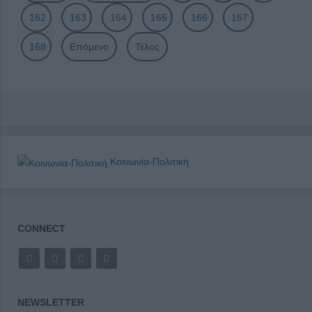
162
163
164
165
166
167
168
Επόμενο
Τέλος
Κοινωνία-Πολιτική
CONNECT
NEWSLETTER