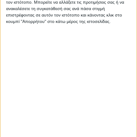
τον ιστότοπο. Μπορείτε να αλλάξετε τις προτιμήσεις σας ή να
είναι οι νέοι
ανακαλέσετε τη συγκατάθεσή σας ανά πάσα στιγμή
- Έρευνα της Alco
επιστρέφοντας σε αυτόν τον ιστότοπο και κάνοντας κλικ στο
για λογαριασμό
κουμπί "Απορρήτου" στο κάτω μέρος της ιστοσελίδας.
του Σώματος
Ελλήνων Προσκόπων
Ελπίδα και ασφάλεια. Έλλειψη εμπιστοσύνης στους κρατικούς
θεσμούς και ταυτόχρονα αποδοχή του ρουσφετιού. Προσδοκία
και παράλληλα απογοήτευση. Αγωνία για την ανεργία, αλλά και
προσμονή για μια θέση εργασίας στην Ελλάδα, στο επιθυμητό
αντικείμενο. Οι νέοι, ή τουλάχιστον μερίδα τους, παρότι
αισιοδοξούν προφανώς χάρη στα νιάτα τους, μοιάζουν
μπερδεμένοι και χαμένοι στη μετάφραση της ελληνικής
πραγματικότητας. Η εικόνα προκύπτει από την «Έρευνα για τη
νεολαία» που διενήργησε σε συνολικά 1.500 νέους η εταιρεία
Alco για λογαριασμό του Σώματος Ελλήνων Προσκόπων.
ΠΕΡΙΣΣΌΤΕΡΑ...