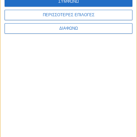
ΣΥΜΦΩΝΩ
ΠΕΡΙΣΣΟΤΕΡΕΣ ΕΠΙΛΟΓΕΣ
Συμπόσιο «Big Data for Precision Medicine» στο ΕΚΕΦΕ
Δημόκριτος
ΔΙΑΦΩΝΩ
Δημοσιεύθηκε : Παρασκευή, 27 Ιουλίου 2018 07:58
Ιατρική
ακριβείας: Το
υγιές έθνος είναι
πλούσιο έθνος
Big data
επεξεργάζονται
τις δυνατότητες
εξατομικευμένης
αντιμετώπισης των ασθενειών
Το ερώτημα τέθηκε δημοσίως από τον καθηγητή Πειραματικής
Φυσιολογίας στην Ιατρική Σχολή του Πανεπιστημίου Αθηνών
Γιώργο Κόλλια, μέλος της Ακαδημίας Αθηνών, πρόεδρο και