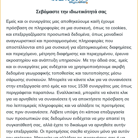
και ιδιωτικού τομέα, αλλά και πολιτών. Με αφορμή τον
Σεβόμαστε την ιδιωτικότητά σας
εορτασμό τριών χρόνων από την υιοθέτηση των εν λόγω
Εμείς και οι συνεργάτες μας αποθηκεύουμε και/ή έχουμε
στόχων, από τις 14 Σεπτεμβρίου και για 17 ημέρες η Ελληνική
πρόσβαση σε πληροφορίες σε μια συσκευή, όπως τα cookies,
Πλατφόρμα για την Ανάπτυξη συντονίζει και επικοινωνεί
και επεξεργαζόμαστε προσωπικά δεδομένα, όπως μοναδικοί
δράσεις των οργανώσεων της κοινωνίας των πολιτών σε όλη
αναγνωριστικοί και προσαρμοσμένες πληροφορίες που
την Ελλάδα (ολοκληρώνονται αύριο Κυριακή 30 Σεπτεμβρίου),
αποστέλλονται από μια συσκευή για εξατομικευμένες διαφημίσεις
με παιδικά εργαστήρια, θεατρικά δρώμενα
και περιεχόμενο, μέτρηση διαφήμισης και περιεχομένου, έρευνα
ακροατηρίου και ανάπτυξη υπηρεσιών.
Με την άδειά σας, εμείς
ΠΕΡΙΣΣΌΤΕΡΑ...
και οι συνεργάτες μας ενδέχεται να χρησιμοποιήσουμε ακριβή
δεδομένα γεωγραφικής τοποθεσίας και ταυτοποίησης μέσω
σάρωσης συσκευών. Μπορείτε να κάνετε κλικ για να συναινέσετε
Δες ποιον έφαγες σήμερα
στην επεξεργασία από εμάς και τους 1538 συνεργάτες μας όπως
περιγράφεται παραπάνω. Εναλλακτικά, μπορείτε να κάνετε κλικ
Δημοσιεύθηκε : Παρασκευή, 28 Σεπτεμβρίου 2018 13:46
για να αρνηθείτε να συναινέσετε ή να αποκτήσετε πρόσβαση σε
πιο λεπτομερείς πληροφορίες και να αλλάξετε τις προτιμήσεις
Μια καμπάνια,
σας πριν συναινέσετε.
Λάβετε υπόψη ότι κάποια επεξεργασία
ένα φεστιβάλ και
των προσωπικών σας δεδομένων ενδέχεται να μην απαιτεί τη
οι
συγκατάθεσή σας, αλλά έχετε το δικαίωμα να αρνηθείτε αυτήν
αντικρουόμενες
την επεξεργασία. Οι προτιμήσεις σαςθα ισχύουν μόνο για αυτόν
απόψεις για τον
τον ιστότοπο. Μπορείτε να αλλάξετε τις προτιμήσεις σας ή να