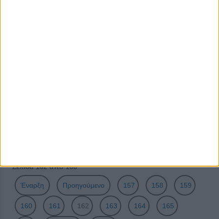
Ληστρική νομοθεσία- «Δεν μπορούμε να επιβιώσουμε»
Ταξιδεύοντας με λεωφορείο
Διακοπές στη μπανιέρα μας
Ταξιδεύοντας με αεροπλάνο
Ανεξέλεγκτο πύρινο μέτωπο κατάπιε τα πάντα στο
πέρασμά του
Οικογένεια και αξιοπρέπεια
Δικαιώματα καταναλωτών: Ταξιδεύοντας με πλοίο και
κανονισμός κυλικείων
Οι ΤΟΜΥ στην πρωτοβάθμια υγεία οδηγούνται σε βατερλό
Σελίδα 162 από 168
Έναρξη
Προηγούμενο
157
158
159
160
161
162
163
164
165