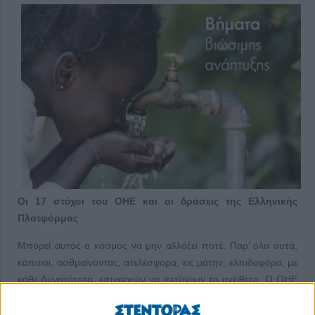
Οι 17 στόχοι του ΟΗΕ και οι δράσεις της Ελληνικής
Πλατφόρμας
Μπορεί αυτός ο κόσμος να μην αλλάξει ποτέ. Παρ’ όλα αυτά,
κάποιοι, ασθμαίνοντας, ατελέσφορα, εις μάτην, ελπιδοφόρα, με
κάθε δυνατότητα, επιχειρούν να πετύχουν το αντίθετο. Ο ΟΗΕ
έχει θεσπίσει 17 στόχους για τη βιώσιμη ανάπτυξη, οι οποίοι
προϋποθέτουν συνεργασίες μεταξύ κυβερνήσεων, δημόσιου