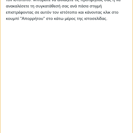
βιγκανισμό
ανακαλέσετε τη συγκατάθεσή σας ανά πάσα στιγμή
επιστρέφοντας σε αυτόν τον ιστότοπο και κάνοντας κλικ στο
Μια προκλητική παραίνεση κυκλοφορεί αυτές τις μέρες στον
κουμπί "Απορρήτου" στο κάτω μέρος της ιστοσελίδας.
συρμό του μετρό. Είναι τυπωμένη σε αφίσα που βρίσκεται
τοποθετημένη στα τζαμένια διαχωριστικά πάνω από τα
καθίσματα των βαγονιών. Η αφίσα δείχνει ένα γλυκύτατο
γουρουνάκι να κοιτάζει στα μάτια τους περαστικούς και να τους
«λέει»: «Δες ποιον έφαγες σήμερα».
Η παραίνεση του γουρουνιού δεν είναι η μόνη: στο πλαϊνό
τζαμένιο διαχωριστικό, μια άλλη υπενθύμιση στοχεύει στο
στομάχι του επιβάτη: «Οι διατροφικές σου συνήθειες έχουν
καθημερινά εκατομμύρια θύματα». Κι αμέσως μετά, δίπλα στη
φωτογραφία ενός ψαριού το συνοδευτικό κείμενο γράφει:
«Κάποιες κραυγές δεν ακούγονται ποτέ».
ΠΕΡΙΣΣΌΤΕΡΑ...
Όταν πιάνει τόπο η φωνή λαού