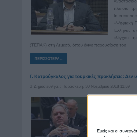
Αναστασιά
πλαίσιο τρ
Interconn
«Ψηφιακή Γ
Έλληνας υπ
ελέγχου τη
(ΤΕΠΑΚ) στη Λεμεσό, όπου έγινε παρουσίαση του
ΠΕΡΙΣΣΌΤΕΡΑ...
Γ. Κατρούγκαλος για τουρκικές προκλήσεις: Δεν 
Δημοσιεύθηκε : Παρασκευή, 30 Νοεμβρίου 2018 11:59
«Η εξωτερικ
είναι πάν
Εξωτερικών 
του Συμβου
εξελίξεις 
Εμείς και οι συνεργ
κυριαρχικώ