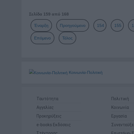
Σελίδα 159 από 168
Έναρξη
Προηγούμενο
154
155
1
Επόμενο
Τέλος
Κοινωνία-Πολιτική
Ταυτότητα
Πολιτική
Αγγελίες
Κοινωνία
Προκηρύξεις
Εργασία
e-books Εκδόσεις
Συνεντεύξε
Στέντορας
Επιστήμη-Τ