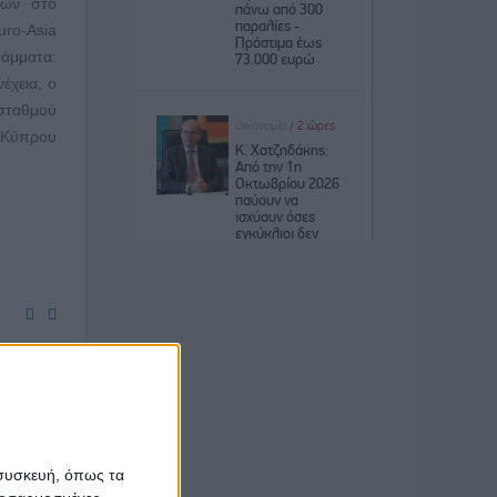
εων στο
ro-Asia
άμματα:
έχεια, ο
 σταθμού
ο Κύπρου
ς δίκαια
πουργός
εργασιών
λευταίες
ντι των
 συσκευή, όπως τα
ρε ότι η