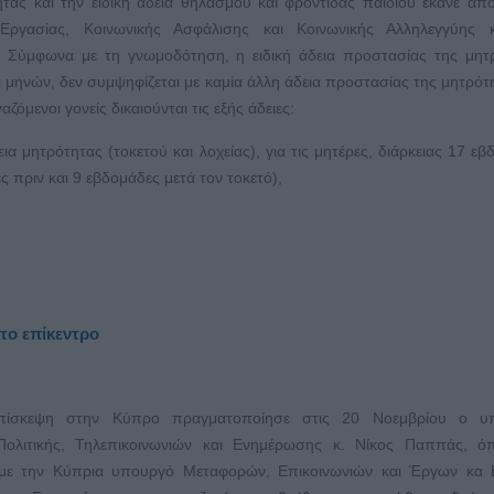
ητας και την ειδική άδεια θηλασμού και φροντίδας παιδιού έκανε απ
Εργασίας, Κοινωνικής Ασφάλισης και Κοινωνικής Αλληλεγγύης
. Σύμφωνα με τη γνωμοδότηση, η ειδική άδεια προστασίας της μητ
ξι μηνών, δεν συμψηφίζεται με καμία άλλη άδεια προστασίας της μητρότη
αζόμενοι γονείς δικαιούνται τις εξής άδειες:
δεια μητρότητας (τοκετού και λοχείας), για τις μητέρες, διάρκειας 17 ε
ς πριν και 9 εβδομάδες μετά τον τοκετό),
το επίκεντρο
πίσκεψη στην Κύπρο πραγματοποίησε στις 20 Νοεμβρίου ο υ
ολιτικής, Τηλεπικοινωνιών και Ενημέρωσης κ. Νίκος Παππάς, όπ
 με την Κύπρια υπουργό Μεταφορών, Επικοινωνιών και Έργων κα Β