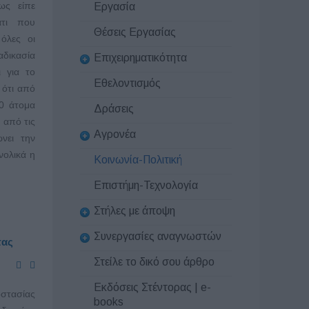
ως είπε
Εργασία
άτι που
Θέσεις Εργασίας
όλες οι
αδικασία
Επιχειρηματικότητα
ι για το
Εθελοντισμός
 ότι από
00 άτομα
Δράσεις
 από τις
Αγρονέα
νει την
νολικά η
Κοινωνία-Πολιτική
Επιστήμη-Τεχνολογία
Στήλες με άποψη
Συνεργασίες αναγνωστών
τας
Στείλε το δικό σου άρθρο
Εκδόσεις Στέντορας | e-
οστασίας
books