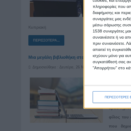
cookies, και επεξε
Ελλάδα πάν
πληροφορίες που απο
διαφήμισης και περι
αυτό το πρ
συνεργάτες μας ενδέ
συνεργασίε
μέσω σάρωσης συσκευ
Κυπριακή
1538 συνεργάτες μας
συναινέσετε ή να απ
ΠΕΡΙΣΣΌΤΕΡΑ...
πριν συναινέσετε.
Λά
απαιτεί τη συγκατάθ
ισχύουν μόνο για αυ
Μια μεγάλη βιβλιοθήκη στα χέρια σας
συγκατάθεσή σας ανά
Δημοσιεύθηκε : Δευτέρα, 26 Νοεμβρίου 2018 14:50
"Απορρήτου" στο κάτ
Το Ηλεκτρο
δωρεάν εξ 
ΠΕΡΙΣΣΟΤΕΡΕΣ 
Αν ο καλ
δραστηριότ
φίλος του
που δημι