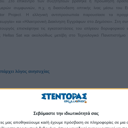
δου. Στο επίκεντρο των συζητήσεων βρέθηκε η προώθηση δράσ
ιμερών συμφωνιών, π.χ. η διασύνδεση οπτικής ίνας μέσω του Eu
ector Project. Η ελληνική αντιπροσωπεία παρουσίασε τα προγρ
εωργία» και «Ηλεκτρονική Διακίνηση Εγγράφων στο Δημόσιο». Στη συν
ουργός επισκέφτηκε τις εγκαταστάσεις του επίγειου δορυφορικού
ς Hellas Sat και ακολούθως μετέβη στο Τεχνολογικό Πανεπιστήμι
υπάρχει λόγος ανησυχίας
ή πολιτική της Ελλάδας βασίζεται στο διεθνές δίκαιο, και τα εθνικά μα
τοτε εξοπλισμένα με τη νομιμότητα», δήλωσε ο αναπληρωτής υ
κ. Γιώργος Κατρούγκαλος από τις Βρυξέλλες, λίγο μετά τη λήξη των 
Σεβόμαστε την ιδιωτικότητά σας
λίου Υπουργών Εξωτερικών της Ε.Ε. Κληθείς να σχολιάσει τις τε
στα ελληνοτουρκικά και την προκλητική στάση της Άγκυρας ένα
άτες μας αποθηκεύουμε και/ή έχουμε πρόσβαση σε πληροφορίες σε μια
ν δικαιωμάτων της Ελλάδας και της Κύπρου, ο Γ. Κατρούγκαλος ανέφε