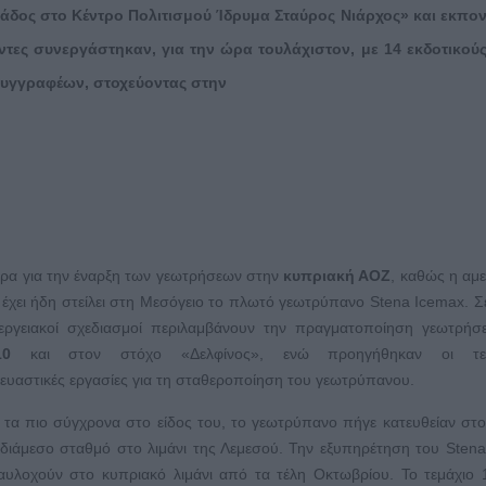
άδος στο Κέντρο Πολιτισμού Ίδρυμα Σταύρος Νιάρχος» και εκπονε
οντες συνεργάστηκαν, για την ώρα τουλάχιστον, με 14 εκδοτικούς
 συγγραφέων, στοχεύοντας στην
ρα για την έναρξη των γεωτρήσεων στην
κυπριακή ΑΟΖ
, καθώς η αμε
έχει ήδη στείλει στη Μεσόγειο το πλωτό γεωτρύπανο Stena Ιcemax. 
εργειακοί σχεδιασμοί περιλαμβάνουν την πραγματοποίηση γεωτρήσ
10
και στον στόχο «Δελφίνος», ενώ προηγήθηκαν οι τελε
υαστικές εργασίες για τη σταθεροποίηση του γεωτρύπανου.
 τα πιο σύγχρονα στο είδος του, το γεωτρύπανο πήγε κατευθείαν στο
νδιάμεσο σταθμό στο λιμάνι της Λεμεσού. Την εξυπηρέτηση του Sten
υλοχούν στο κυπριακό λιμάνι από τα τέλη Οκτωβρίου. Το τεμάχιο 