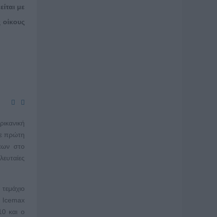
ίται με
 οίκους
ρικανική
Σε πρώτη
εων στο
υταίες
 τεμάχιο
a Icemax
10 και ο