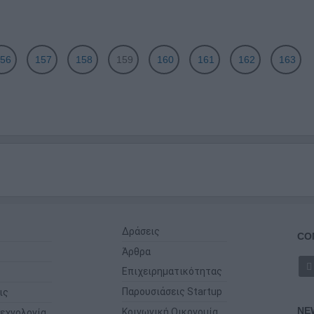
56
157
158
159
160
161
162
163
Δράσεις
CO
Άρθρα
Επιχειρηματικότητας
Παρουσιάσεις Startup
ις
NE
Κοινωνική Οικονομία
εχνολογία