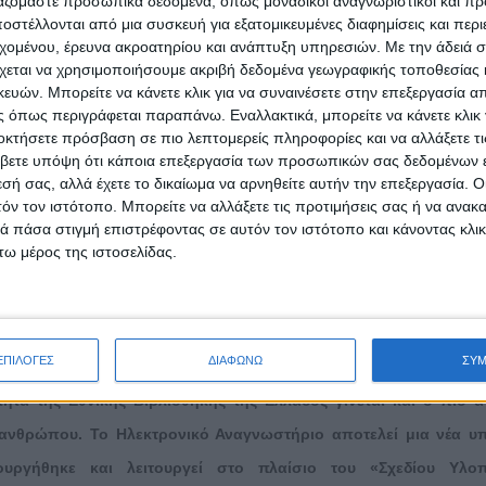
ργαζόμαστε προσωπικά δεδομένα, όπως μοναδικοί αναγνωριστικοί και 
τοτε αντιδρά με νηφαλιότητα στις προκλήσεις και πάντοτε τις αξιολ
στέλλονται από μια συσκευή για εξατομικευμένες διαφημίσεις και περ
εχομένου, έρευνα ακροατηρίου και ανάπτυξη υπηρεσιών.
Με την άδειά σα
ίσμα. Πρόσθεσε επίσης ότι η χώρα προχωρά στις αναγκαίες διπλω
χεται να χρησιμοποιήσουμε ακριβή δεδομένα γεωγραφικής τοποθεσίας 
ς σε διμερές και τριμερές επίπεδο, συντονίζοντας τον βηματισμό τη
ών. Μπορείτε να κάνετε κλικ για να συναινέσετε στην επεξεργασία απ
 όπως περιγράφεται παραπάνω. Εναλλακτικά, μπορείτε να κάνετε κλικ γ
οκτήσετε πρόσβαση σε πιο λεπτομερείς πληροφορίες και να αλλάξετε τι
βετε υπόψη ότι κάποια επεξεργασία των προσωπικών σας δεδομένων ε
εσή σας, αλλά έχετε το δικαίωμα να αρνηθείτε αυτήν την επεξεργασία. 
τόν τον ιστότοπο. Μπορείτε να αλλάξετε τις προτιμήσεις σας ή να ανακα
 πάσα στιγμή επιστρέφοντας σε αυτόν τον ιστότοπο και κάνοντας κλι
ω μέρος της ιστοσελίδας.
νικό Αναγνωστήριο της Εθνικής Βιβλιοθήκης ανοίγει πιλοτικά στο κ
αποστάσεως πρόσβαση σε βιβλία ευρείας αναγνωσιμότητας
ΕΠΙΛΟΓΕΣ
ΔΙΑΦΩΝΩ
ΣΥ
ύτερος φίλος του ανθρώπου είναι το βιβλίο, με την και
ητα της Εθνικής Βιβλιοθήκης της Ελλάδος γίνεται και ο πιο α
 ανθρώπου. Το Ηλεκτρονικό Αναγνωστήριο αποτελεί μια νέα υ
ουργήθηκε και λειτουργεί στο πλαίσιο του «Σχεδίου Υλο