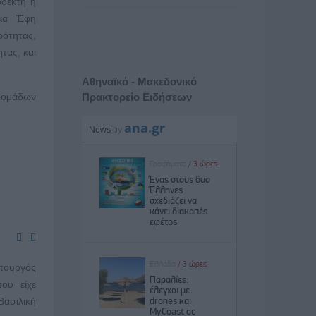
οδεκτή η
 κα Έφη
ρότητας,
τας, και
Αθηναϊκό - Μακεδονικό
βδομάδων
Πρακτορείο Ειδήσεων
πουργός
ου είχε
ασιλική