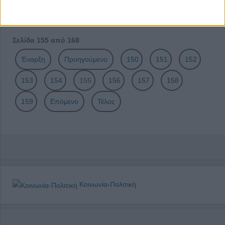
Χαραγμένες μεταμορφώσεις
Σελίδα 155 από 168
Έναρξη
Προηγούμενο
150
151
152
153
154
155
156
157
158
159
Επόμενο
Τέλος
Κοινωνία-Πολιτική