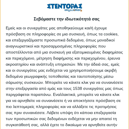
ανώτερα επιτρεπτά όρια». Συνεχίζουν λέγοντας ότι θεωρούν
«εντελώς ανυπόστατο» το άρθρο με τίτλο «Τοξική απειλή» που
δημοσιεύτηκε στις 13 Ιανουαρίου στην εφημερίδα «Real
Σεβόμαστε την ιδιωτικότητά σας
News», ζητώντας την άμεση ανάκλησή του και
Εμείς και οι συνεργάτες μας αποθηκεύουμε και/ή έχουμε
χαρακτηρίζοντας «αναληθή τα στοιχεία που παραθέτει».
πρόσβαση σε πληροφορίες σε μια συσκευή, όπως τα cookies,
και επεξεργαζόμαστε προσωπικά δεδομένα, όπως μοναδικοί
Οι τρεις επικεφαλής των επιστημονικών φορέων τονίζουν ότι
αναγνωριστικοί και προσαρμοσμένες πληροφορίες που
«τα εργαστήρια των δημόσιων ερευνητικών κέντρων της
αποστέλλονται από μια συσκευή για εξατομικευμένες διαφημίσεις
και περιεχόμενο, μέτρηση διαφήμισης και περιεχομένου, έρευνα
ΠΕΡΙΣΣΌΤΕΡΑ...
ακροατηρίου και ανάπτυξη υπηρεσιών.
Με την άδειά σας, εμείς
και οι συνεργάτες μας ενδέχεται να χρησιμοποιήσουμε ακριβή
δεδομένα γεωγραφικής τοποθεσίας και ταυτοποίησης μέσω
Ξεκινούν οι διεργασίες για την ψήφο εμπιστοσύνης
σάρωσης συσκευών. Μπορείτε να κάνετε κλικ για να συναινέσετε
Δημοσιεύθηκε : Τρίτη, 15 Ιανουαρίου 2019 11:33
στην επεξεργασία από εμάς και τους 1538 συνεργάτες μας όπως
περιγράφεται παραπάνω. Εναλλακτικά, μπορείτε να κάνετε κλικ
Σήμερα Τρίτη στις
για να αρνηθείτε να συναινέσετε ή να αποκτήσετε πρόσβαση σε
12 το μεσημέρι
πιο λεπτομερείς πληροφορίες και να αλλάξετε τις προτιμήσεις
αρχίζει στη Βουλή
σας πριν συναινέσετε.
Λάβετε υπόψη ότι κάποια επεξεργασία
των προσωπικών σας δεδομένων ενδέχεται να μην απαιτεί τη
η συζήτηση για την
συγκατάθεσή σας, αλλά έχετε το δικαίωμα να αρνηθείτε αυτήν
επαναβεβαίωση