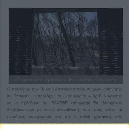
Ο πρόεδρος του Εθνικού Αστεροσκοπείου Αθηνών καθηγητής
Μ. Πλειώνης, ο πρόεδρος του «Δημόκριτου» δρ Γ. Νούνεσης
και ο πρόεδρος του ΕΛΚΕΘΕ καθηγητής Σπ. Μαυράκος
διαβεβαιώνουν με κοινή ανακοίνωσή τους πως «όλες οι
μετρήσεις συνηγορούν στο ότι η τοξική ρύπανση στις
πυρόπληκτες περιοχές υπήρξε περιορισμένη και κάτω από τα