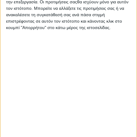
την επεξεργασία. Οι προτιμήσεις σαςθα ισχύουν μόνο για αυτόν
της ψήφου
τον ιστότοπο. Μπορείτε να αλλάξετε τις προτιμήσεις σας ή να
εμπιστοσύνης
ανακαλέσετε τη συγκατάθεσή σας ανά πάσα στιγμή
προς την κυβέρνηση Τσίπρα, που αναμένεται να ολοκληρωθεί
επιστρέφοντας σε αυτόν τον ιστότοπο και κάνοντας κλικ στο
τα μεσάνυχτα της Τετάρτης, ώστε να ξεκινήσει αμέσως μετά η
κουμπί "Απορρήτου" στο κάτω μέρος της ιστοσελίδας.
ονομαστική φανερή ψηφοφορία. Οι κοινοβουλευτικές
διεργασίες θα ξεκινήσουν με την ομιλία του πρωθυπουργού κ.
Αλέξη Τσίπρα, ο οποίος φαίνεται πως έχει εξασφαλίσει τις 151
θετικές ψήφους, καθώς πέρα από τους 145 βουλευτές του
ΣΥΡΙΖΑ αναμένεται να παράσχουν εμπιστοσύνη προς την
κυβέρνηση και οι Θανάσης Παπαχριστόπουλος, Κώστας
Ζουράρις, Έλενα Κουντουρά, Βασίλης Κόκκαλης, Σπύρος
Δανέλλης και Κατερίνα Παπακώστα.
Υπενθυμίζεται πως μόλις χθες Δευτέρα 14 Ιανουαρίου ο
ΠΕΡΙΣΣΌΤΕΡΑ...
Ψήφο εμπιστοσύνης στην κυβέρνηση δίνει ο Σπύρος
Δανέλλης