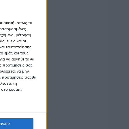
ηφιακής
από 250
ώνει τα
 συσκευή, όπως τα
προσαρμοσμένες
 εν λόγω
ιεχόμενο, μέτρηση
ς, εμείς και οι
και ταυτοποίησης
ΡΓΑΝΗ»,
ό εμάς και τους
ια να αρνηθείτε να
ς προτιμήσεις σας
κευή 1η
νδέχεται να μην
Οι προτιμήσεις σαςθα
λέσετε τη
κ στο κουμπί
ΜΦΩΝΩ