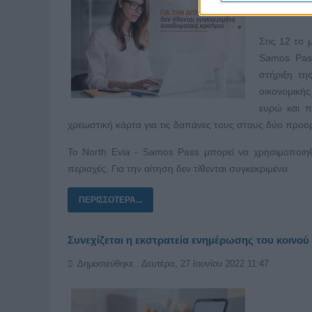
Στις 12 το 
Samos Pass
στήριξη τη
οικονομική
ευρώ και π
χρεωστική κάρτα για τις δαπάνες τους στους δύο προορ
Το North Evia - Samos Pass μπορεί να χρησιμοποιηθ
περιοχές. Για την αίτηση δεν τίθενται συγκεκριμένα
ΠΕΡΙΣΣΌΤΕΡΑ...
Συνεχίζεται η εκστρατεία ενημέρωσης του κοινού 
Δημοσιεύθηκε : Δευτέρα, 27 Ιουνίου 2022 11:47