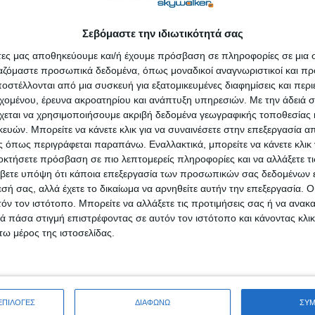
τη συμπλήρωση μιας εβδομάδας από την έναρξη εφαρμογής της Ψ
Σεβόμαστε την ιδιωτικότητά σας
γασίας στις τράπεζες και τα σούπερ μάρκετ με περισσότερους 
ους, το υπουργείο Εργασίας και Κοινωνικών Υποθέσεων ανακοιν
άτες μας αποθηκεύουμε και/ή έχουμε πρόσβαση σε πληροφορίες σε μια
ργαζόμαστε προσωπικά δεδομένα, όπως μοναδικοί αναγνωριστικοί και 
α της χρήσης της από τις επιχειρήσεις και τους εργαζόμενους στους
στέλλονται από μια συσκευή για εξατομικευμένες διαφημίσεις και περ
εχομένου, έρευνα ακροατηρίου και ανάπτυξη υπηρεσιών.
Με την άδειά σα
χεται να χρησιμοποιήσουμε ακριβή δεδομένα γεωγραφικής τοποθεσίας 
ε τα στοιχεία που αντλήθηκαν από το Πληροφοριακό Σύστημα «Ε
ών. Μπορείτε να κάνετε κλικ για να συναινέσετε στην επεξεργασία απ
 όπως περιγράφεται παραπάνω. Εναλλακτικά, μπορείτε να κάνετε κλικ γ
οκτήσετε πρόσβαση σε πιο λεπτομερείς πληροφορίες και να αλλάξετε τι
που χρησιμοποίησαν την Ψηφιακή Κάρτα Εργασίας, από την Παρασ
βετε υπόψη ότι κάποια επεξεργασία των προσωπικών σας δεδομένων ε
Επί συνόλου 120.344 εργαζομένων (117.017, αν αφαιρεθούν 3.327
εσή σας, αλλά έχετε το δικαίωμα να αρνηθείτε αυτήν την επεξεργασία. 
τόν τον ιστότοπο. Μπορείτε να αλλάξετε τις προτιμήσεις σας ή να ανακα
 πάσα στιγμή επιστρέφοντας σε αυτόν τον ιστότοπο και κάνοντας κλι
ω μέρος της ιστοσελίδας.
ενίσχυση στη Βόρεια Εύβοια και τη Σάμο
ΕΠΙΛΟΓΕΣ
ΔΙΑΦΩΝΩ
ΣΥ