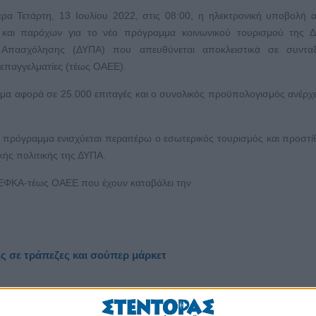
ερα Τετάρτη, 13 Ιουλίου 2022, στις 08:00, η ηλεκτρονική υποβολή 
 και παρόχων για το νέο πρόγραμμα κοινωνικού τουρισμού της Δ
 Απασχόλησης (ΔΥΠΑ) που απευθύνεται αποκλειστικά σε συνταξ
επαγγελματίες (τέως ΟΑΕΕ).
μα αφορά σε 25.000 επιταγές και ο συνολικός προϋπολογισμός ανέρχε
πρόγραμμα ενισχύεται περαιτέρω ο εσωτερικός τουρισμός και προστίθ
ής πολιτικής της ΔΥΠΑ.
e-ΕΦΚΑ-τέως ΟΑΕΕ που έχουν καταβάλει την
 σε τράπεζες και σούπερ μάρκετ