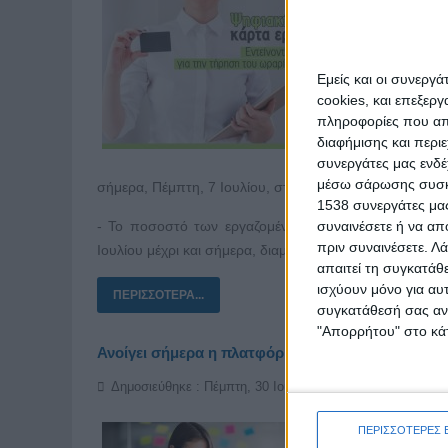
Με αφορμή 
Κάρτας Ερ
εργαζόμεν
Εμείς και οι συνεργ
cookies, και επεξε
αποτελέσματ
πληροφορίες που απο
κλάδους.
διαφήμισης και περι
συνεργάτες μας ενδέ
Σύμφωνα μ
μέσω σάρωσης συσκευ
σήμερα, Πέμπτη, 7 Ιουλίου, στις 12 το μεσημέρι:
1538 συνεργάτες μας
συναινέσετε ή να απ
- Το ποσοστό των εργαζομένων στους δύο κλάδους 
πριν συναινέσετε.
Λά
Ιουλίου μέχρι και σήμερα, διαμορφώνεται στο 79,9%. 
απαιτεί τη συγκατάθ
ισχύουν μόνο για αυ
ΠΕΡΙΣΣΌΤΕΡΑ...
συγκατάθεσή σας ανά
"Απορρήτου" στο κάτ
Ανοίγει σήμερα η πλατφόρμα για τις διακοπές με 
Δημοσιεύθηκε : Πέμπτη, 30 Ιουνίου 2022 12:04
ΠΕΡΙΣΣΟΤΕΡΕΣ 