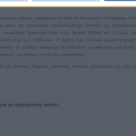
μεσημέρι, σήμερα, αναμένεται να τεθεί σε λειτουργία η πλατφόρμα Nort
 μέσω της ιστοσελίδας vouchers.gov.gr. Σκοπός της πλατφόρμας 
ς τουριστικής δραστηριότητας στην Βόρεια Εύβοια και τη Σάμο, 
ς ενίσχυσης των ταξιδιωτών. Η δράση έχει συνολικό προϋπολογισμό
ερίπου 32 χιλιάδες δικαιούχοι θα μπορούν να εκδώσουν μια άυλη
ισμούς, ως κίνητρο για να τους επισκεφτούν.
εί για δαπάνες διαμονής, εστίασης, τοπικών μεταφορών στις δύο π
για τις ηλεκτρονικές απάτες