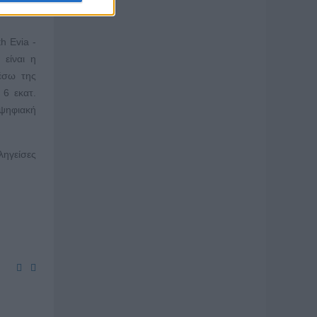
h Evia -
είναι η
μέσω της
 6 εκατ.
 ψηφιακή
ληγείσες