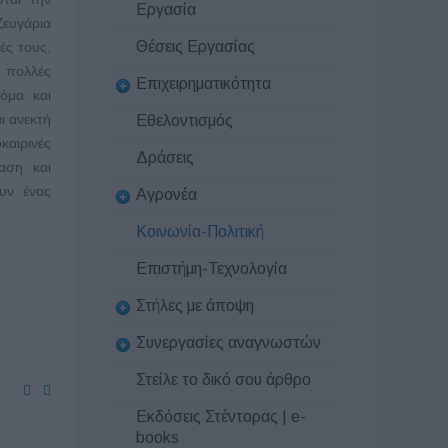
Εργασία
ζευγάρια
Θέσεις Εργασίας
ές τους.
ι πολλές
Επιχειρηματικότητα
όμα και
ι ανεκτή
Εθελοντισμός
οκαιρινές
Δράσεις
αση και
υν ένας
Αγρονέα
Κοινωνία-Πολιτική
Επιστήμη-Τεχνολογία
Στήλες με άποψη
Συνεργασίες αναγνωστών
Στείλε το δικό σου άρθρο
Εκδόσεις Στέντορας | e-
books