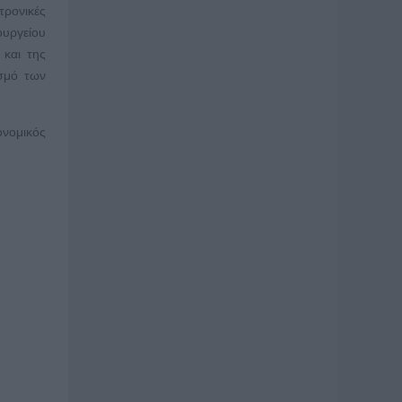
τρονικές
υργείου
 και της
ισμό των
ονομικός