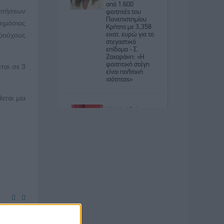
αιτήσεων
ημόσιας
ιούχους
ται σε 3
εται μία