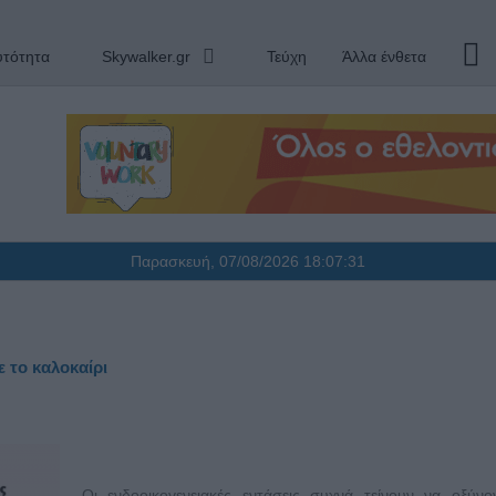
υτότητα
Skywalker.gr
Τεύχη
Άλλα ένθετα
Παρασκευή, 07/08/2026
18:07:31
ε το καλοκαίρι
Οι ενδοοικογενειακές εντάσεις συχνά τείνουν να οξύνο