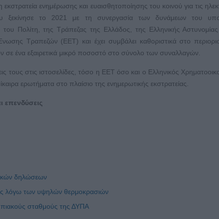
 η εκστρατεία ενημέρωσης και ευαισθητοποίησης του κοινού για τις ηλεκ
υ ξεκίνησε το 2021 με τη συνεργασία των δυνάμεων του υπο
 του Πολίτη, της Τράπεζας της Ελλάδος, της Ελληνικής Αστυνομίας
Ένωσης Τραπεζών (ΕΕΤ) και έχει συμβάλει καθοριστικά στο περιορ
ν σε ένα εξαιρετικά μικρό ποσοστό στο σύνολο των συναλλαγών.
ις τους στις ιστοσελίδες, τόσο η ΕΕΤ όσο και ο Ελληνικός Χρηματοοικ
ίκαιρα ερωτήματα στο πλαίσιο της ενημερωτικής εκστρατείας.
ι επενδύσεις
ικών δηλώσεων
ρους λόγω των υψηλών θερμοκρασιών
ονηπιακούς σταθμούς της ΔΥΠΑ