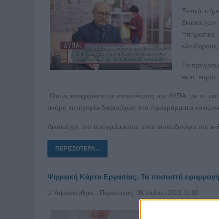
Ξεκινά σήμ
δικαιούχων
Υπηρεσίας
ελεύθερους 
Το πρόγραμ
εκατ. ευρώ.
Όπως αναφέρεται σε ανακοίνωση της ΔΥΠΑ, με το νέο 
ακόμη κατηγορία δικαιούχων στα προγράμματα κοινωνικ
Δικαιούχοι του προγράμματος είναι συνταξιούχοι του 
ΠΕΡΙΣΣΌΤΕΡΑ...
Ψηφιακή Κάρτα Εργασίας: Τα ποσοστά εφαρμογής
Δημοσιεύθηκε : Παρασκευή, 08 Ιουλίου 2022 11:00