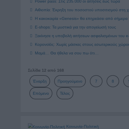
Power pass: Στις 235.000 οι αιτήσεις έως τώρα
Αιθιοπία: Έκρηξη του ποσοστού υποσιτισμού στη χ
Η κακοκαιρία «Genesis» θα επηρεάσει από σήμερα τ
Ε-shops: Τα μυστικά για την απογείωσή τους
Ξεκίνησε η υποβολή αιτήσεων ασφαλισμένων του e-
Κορονοϊός: Χωρίς μάσκες στους εσωτερικούς χώρο
Μαμά… Θα ήθελα να σου πω ότι…
Σελίδα 12 από 168
Έναρξη
Προηγούμενο
7
8
Επόμενο
Τέλος
Κοινωνία-Πολιτική