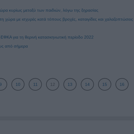
ώρα κυρίως μεταξύ των παιδιών, λόγω της ξηρασίας
η χώρα με ισχυρές κατά τόπους βροχές, καταιγίδες και χαλαζοπτώσεις
ΕΦΚΑ για τη θερινή κατασκηνωτική περίοδο 2022
υς από σήμερα
9
10
11
12
13
14
15
16