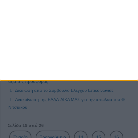
και τον υπουργό κ. Σταϊκούρα
Η πρωτοβουλία ΕΛΛΑ-ΔΙΚΑ ΜΑΣ καλωσορίζει την εταιρία
Οικογένεια Στεργίου
Εποικοδομητική συνάντηση μελών του Δ.Σ. της ΕΛΛΑ-ΔΙΚΑ
ΜΑΣ με τον υπουργό Αγροτικής Ανάπτυξης και Τροφίμων
Μάκη Βορίδη
Διήμερη εκδήλωση στη Βυτίνα από την ΕΛΛΑ-ΔΙΚΑ ΜΑΣ
για την κοπή της πρωτοχρονιάτικης πίτας
Η πρωτοβουλία ΕΛΛΑ-ΔΙΚΑ ΜΑΣ υπηρετεί την υπέρτατη
αξία της προσφοράς
Δικαίωση από το Συμβούλιο Ελέγχου Επικοινωνίας
Ανακοίνωση της ΕΛΛΑ-ΔΙΚΑ ΜΑΣ για την απώλεια του Θ.
Νιτσιάκου
Σελίδα 19 από 26
Έναρξη
Προηγούμενο
14
15
16