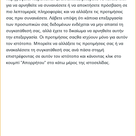
για να αρνηθείτε να συναινέσετε ή να αποκτήσετε πρόσβαση σε
πιο λεπτομερείς πληροφορίες και να αλλάξετε τις προτιμήσεις
Συγκεκριμένα, με βαθιά κοινωνική συνείδηση για την τοπική και
σας πριν συναινέσετε.
Λάβετε υπόψη ότι κάποια επεξεργασία
πανελλαδική κοινωνία, η
Λουξ
-που φέτος συμπληρώνει 70
των προσωπικών σας δεδομένων ενδέχεται να μην απαιτεί τη
χρόνια ιστορίας και παράδοσης -στήριξε το Γενικό Νοσοκομείο
συγκατάθεσή σας, αλλά έχετε το δικαίωμα να αρνηθείτε αυτήν
Πατρών «
Ο Άγιος Ανδρέας
», το δεύτερο μεγαλύτερο
την επεξεργασία. Οι προτιμήσεις σαςθα ισχύουν μόνο για αυτόν
νοσοκομείο στην Πάτρα και ένα από τα μεγαλύτερα στη Δυτική
τον ιστότοπο. Μπορείτε να αλλάξετε τις προτιμήσεις σας ή να
Ελλάδα και στην Πελοπόννησο
ανακαλέσετε τη συγκατάθεσή σας ανά πάσα στιγμή
επιστρέφοντας σε αυτόν τον ιστότοπο και κάνοντας κλικ στο
ΠΕΡΙΣΣΌΤΕΡΑ...
κουμπί "Απορρήτου" στο κάτω μέρος της ιστοσελίδας.
Δυναμικά συνεχίζεται η διαφημιστική καμπάνια της
πρωτοβουλίας ΕΛΛΑ-ΔΙΚΑ ΜΑΣ με τηλεοπτικό και
ραδιοφωνικό σποτ
Δημοσιεύθηκε : Δευτέρα, 06 Ιουλίου 2020 11:44
Δυναμικά
συνεχίζεται η